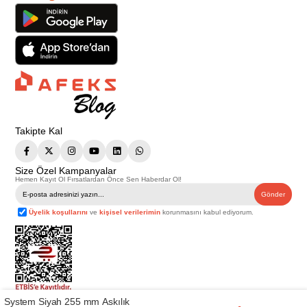
Takipte Kal
Size Özel Kampanyalar
Hemen Kayıt Ol Fırsatlardan Önce Sen Haberdar Ol!
Gönder
Üyelik koşullarını
ve
kişisel verilerimin
korunmasını kabul ediyorum.
System Siyah 255 mm Askılık
Telif Hakkı © 2026
Afeks Yapı Market
. Tüm hakları saklıdır.