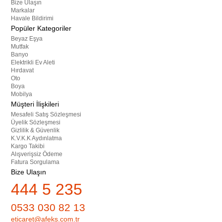
Bize Ulaşın
Markalar
Havale Bildirimi
Popüler Kategoriler
Beyaz Eşya
Mutfak
Banyo
Elektrikli Ev Aleti
Hırdavat
Oto
Boya
Mobilya
Müşteri İlişkileri
Mesafeli Satış Sözleşmesi
Üyelik Sözleşmesi
Gizlilik & Güvenlik
K.V.K.K Aydınlatma
Kargo Takibi
Alışverişsiz Ödeme
Fatura Sorgulama
Bize Ulaşın
444 5 235
0533 030 82 13
eticaret@afeks.com.tr