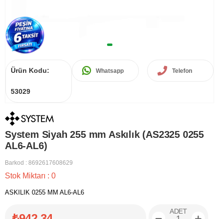
Ürün Kodu:
Whatsapp
Telefon
53029
System Siyah 255 mm Askılık (AS2325 0255
AL6-AL6)
Barkod
:
8692617608629
Stok Miktarı
:
0
ASKILIK 0255 MM AL6-AL6
ADET
₺942,34