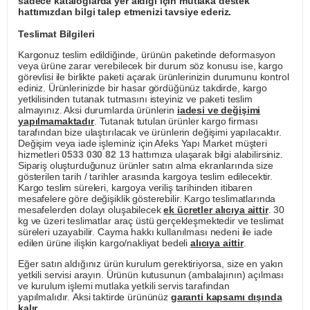
sadece kataloglarda yer aldığı için mutlaka destek
hattımızdan bilgi talep etmenizi tavsiye ederiz.
Teslimat Bilgileri
Kargonuz teslim edildiğinde, ürünün paketinde deformasyon
veya ürüne zarar verebilecek bir durum söz konusu ise, kargo
görevlisi ile birlikte paketi açarak ürünlerinizin durumunu kontrol
ediniz. Ürünlerinizde bir hasar gördüğünüz takdirde, kargo
yetkilisinden tutanak tutmasını isteyiniz ve paketi teslim
almayınız. Aksi durumlarda ürünlerin
iadesi ve değişimi
yapılmamaktadır
. Tutanak tutulan ürünler kargo firması
tarafından bize ulaştırılacak ve ürünlerin değişimi yapılacaktır.
Değişim veya iade işleminiz için Afeks Yapı Market müşteri
hizmetleri
0533 030 82 13
hattımıza ulaşarak bilgi alabilirsiniz.
Sipariş oluşturduğunuz ürünler satın alma ekranlarında size
gösterilen tarih / tarihler arasında kargoya teslim edilecektir.
Kargo teslim süreleri, kargoya veriliş tarihinden itibaren
mesafelere göre değişiklik gösterebilir. Kargo teslimatlarında
mesafelerden dolayı oluşabilecek
ek ücretler alıcıya aittir
. 30
kg ve üzeri teslimatlar araç üstü gerçekleşmektedir ve teslimat
süreleri uzayabilir. Cayma hakkı kullanılması nedeni ile iade
edilen ürüne ilişkin kargo/nakliyat bedeli
alıcıya aittir
.
Eğer satın aldığınız ürün kurulum gerektiriyorsa, size en yakın
yetkili servisi arayın. Ürünün kutusunun (ambalajının) açılması
ve kurulum işlemi mutlaka yetkili servis tarafından
yapılmalıdır. Aksi taktirde ürününüz
garanti kapsamı dışında
kalır
.