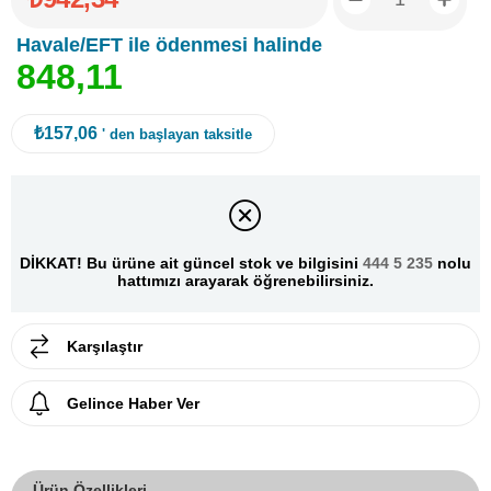
Havale/EFT ile ödenmesi halinde
8
4
8
,
1
1
₺157,06
' den başlayan taksitle
DİKKAT! Bu ürüne ait güncel stok ve bilgisini
444 5 235
nolu
hattımızı arayarak öğrenebilirsiniz.
Karşılaştır
Gelince Haber Ver
Ürün Özellikleri