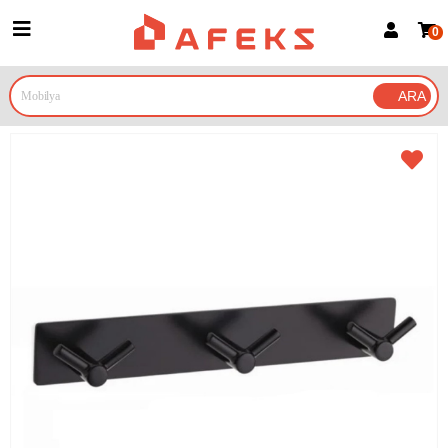
0
Üye Girişi
Üye Ol
Google İle Bağlan