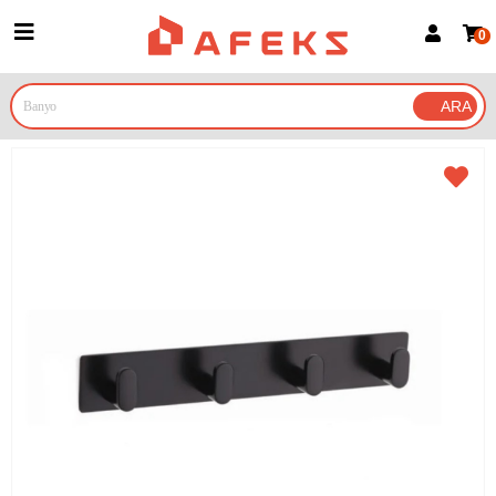
0
Üye Girişi
Üye Ol
Google İle Bağlan