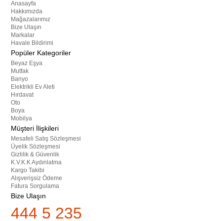
Anasayfa
Hakkımızda
Mağazalarımız
Bize Ulaşın
Markalar
Havale Bildirimi
Popüler Kategoriler
Beyaz Eşya
Mutfak
Banyo
Elektrikli Ev Aleti
Hırdavat
Oto
Boya
Mobilya
Müşteri İlişkileri
Mesafeli Satış Sözleşmesi
Üyelik Sözleşmesi
Gizlilik & Güvenlik
K.V.K.K Aydınlatma
Kargo Takibi
Alışverişsiz Ödeme
Fatura Sorgulama
Bize Ulaşın
444 5 235