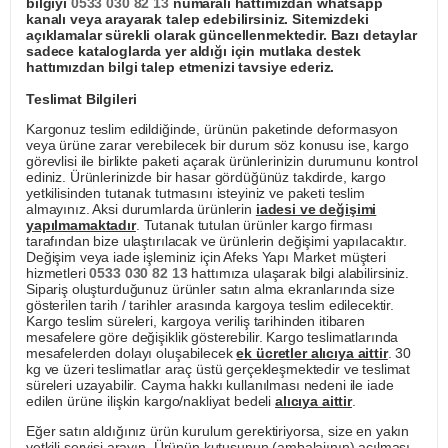
bilgiyi
0533 030 82 13
numaralı hattımızdan whatsapp
kanalı veya arayarak talep edebilirsiniz. Sitemizdeki
açıklamalar sürekli olarak güncellenmektedir. Bazı detaylar
sadece kataloglarda yer aldığı için mutlaka destek
hattımızdan bilgi talep etmenizi tavsiye ederiz.
Teslimat Bilgileri
Kargonuz teslim edildiğinde, ürünün paketinde deformasyon
veya ürüne zarar verebilecek bir durum söz konusu ise, kargo
görevlisi ile birlikte paketi açarak ürünlerinizin durumunu kontrol
ediniz. Ürünlerinizde bir hasar gördüğünüz takdirde, kargo
yetkilisinden tutanak tutmasını isteyiniz ve paketi teslim
almayınız. Aksi durumlarda ürünlerin
iadesi ve değişimi
yapılmamaktadır
. Tutanak tutulan ürünler kargo firması
tarafından bize ulaştırılacak ve ürünlerin değişimi yapılacaktır.
Değişim veya iade işleminiz için Afeks Yapı Market müşteri
hizmetleri
0533 030 82 13
hattımıza ulaşarak bilgi alabilirsiniz.
Sipariş oluşturduğunuz ürünler satın alma ekranlarında size
gösterilen tarih / tarihler arasında kargoya teslim edilecektir.
Kargo teslim süreleri, kargoya veriliş tarihinden itibaren
mesafelere göre değişiklik gösterebilir. Kargo teslimatlarında
mesafelerden dolayı oluşabilecek
ek ücretler alıcıya aittir
. 30
kg ve üzeri teslimatlar araç üstü gerçekleşmektedir ve teslimat
süreleri uzayabilir. Cayma hakkı kullanılması nedeni ile iade
edilen ürüne ilişkin kargo/nakliyat bedeli
alıcıya aittir
.
Eğer satın aldığınız ürün kurulum gerektiriyorsa, size en yakın
yetkili servisi arayın. Ürünün kutusunun (ambalajının) açılması