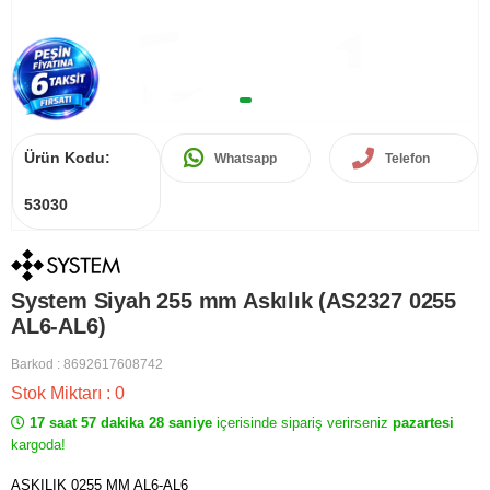
Ürün Kodu:
Whatsapp
Telefon
53030
System Siyah 255 mm Askılık (AS2327 0255
AL6-AL6)
Barkod
:
8692617608742
Stok Miktarı
:
0
17 saat 57 dakika 28 saniye
içerisinde sipariş verirseniz
pazartesi
kargoda!
ASKILIK 0255 MM AL6-AL6