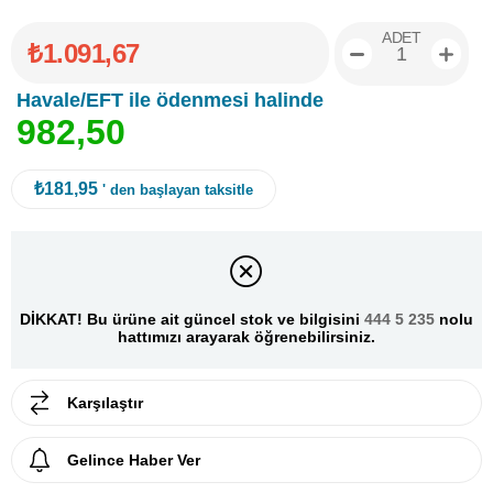
ADET
₺1.091,67
Havale/EFT ile ödenmesi halinde
9
8
2
,
5
0
₺181,95
' den başlayan taksitle
DİKKAT! Bu ürüne ait güncel stok ve bilgisini
444 5 235
nolu
hattımızı arayarak öğrenebilirsiniz.
Karşılaştır
Gelince Haber Ver