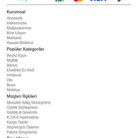
Kurumsal
Anasayfa
Hakkımızda
Mağazalarımız
Bize Ulaşın
Markalar
Havale Bildirimi
Popüler Kategoriler
Beyaz Eşya
Mutfak
Banyo
Elektrikli Ev Aleti
Hırdavat
Oto
Boya
Mobilya
Müşteri İlişkileri
Mesafeli Satış Sözleşmesi
Üyelik Sözleşmesi
Gizlilik & Güvenlik
K.V.K.K Aydınlatma
Kargo Takibi
Alışverişsiz Ödeme
Fatura Sorgulama