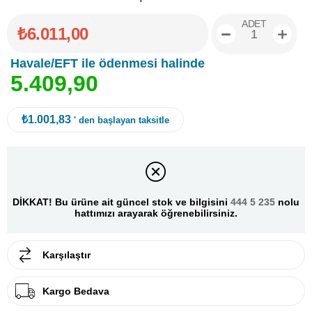
ADET
₺6.011,00
Havale/EFT ile ödenmesi halinde
5
.
4
0
9
,
9
0
₺1.001,83
' den başlayan taksitle
DİKKAT! Bu ürüne ait güncel stok ve bilgisini
444 5 235
nolu
hattımızı arayarak öğrenebilirsiniz.
Karşılaştır
Kargo Bedava