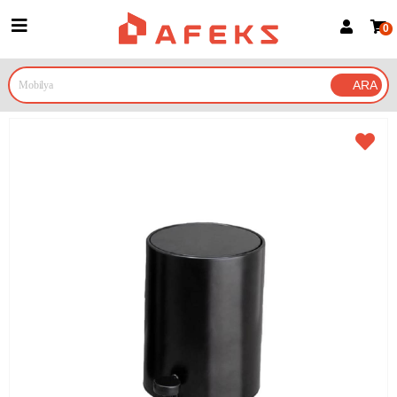
0
Üye Girişi
Üye Ol
Google İle Bağlan