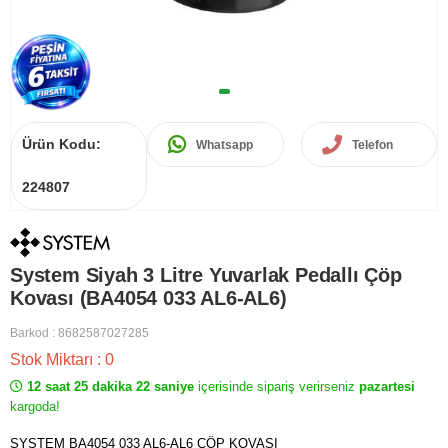
Ürün Kodu:
Whatsapp
Telefon
224807
System Siyah 3 Litre Yuvarlak Pedallı Çöp
Kovası (BA4054 033 AL6-AL6)
Barkod
:
8682587027285
Stok Miktarı
:
0
12 saat 25 dakika 22 saniye
içerisinde sipariş verirseniz
pazartesi
kargoda!
SYSTEM BA4054 033 AL6-AL6 ÇÖP KOVASI