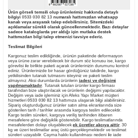
Ürün görseli temsili olup ürünlerimiz hakkında detaylı
bilgiyi
0533 030 82 13
numaralı hattımızdan whatsapp
kanalı veya arayarak talep edebilirsiniz. Sitemizdeki
açıklamalar sürekli olarak güncellenmektedir. Bazı detaylar
sadece kataloglarda yer aldığı için mutlaka destek
hattımızdan bilgi talep etmenizi tavsiye ederiz.
Teslimat Bilgileri
Kargonuz teslim edildiğinde, ürünün paketinde deformasyon
veya ürüne zarar verebilecek bir durum söz konusu ise, kargo
görevlisi ile birlikte paketi açarak ürünlerinizin durumunu kontrol
ediniz. Ürünlerinizde bir hasar gördüğünüz takdirde, kargo
yetkilisinden tutanak tutmasını isteyiniz ve paketi teslim
almayınız. Aksi durumlarda ürünlerin
iadesi ve değişimi
yapılmamaktadır
. Tutanak tutulan ürünler kargo firması
tarafından bize ulaştırılacak ve ürünlerin değişimi yapılacaktır.
Değişim veya iade işleminiz için Afeks Yapı Market müşteri
hizmetleri
0533 030 82 13
hattımıza ulaşarak bilgi alabilirsiniz.
Sipariş oluşturduğunuz ürünler satın alma ekranlarında size
gösterilen tarih / tarihler arasında kargoya teslim edilecektir.
Kargo teslim süreleri, kargoya veriliş tarihinden itibaren
mesafelere göre değişiklik gösterebilir. Kargo teslimatlarında
mesafelerden dolayı oluşabilecek
ek ücretler alıcıya aittir
. 30
kg ve üzeri teslimatlar araç üstü gerçekleşmektedir ve teslimat
süreleri uzayabilir. Cayma hakkı kullanılması nedeni ile iade