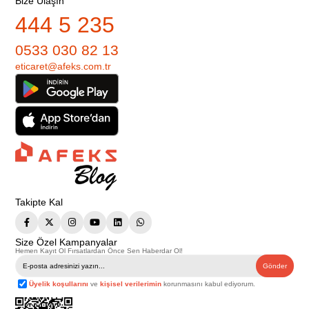
Bize Ulaşın
444 5 235
0533 030 82 13
eticaret@afeks.com.tr
Takipte Kal
Size Özel Kampanyalar
Hemen Kayıt Ol Fırsatlardan Önce Sen Haberdar Ol!
Gönder
Üyelik koşullarını
ve
kişisel verilerimin
korunmasını kabul ediyorum.