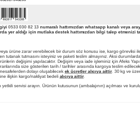
giyi
0533 030 82 13
numaralı hattımızdan whatsapp kanalı veya arayar
da yer aldığı için mutlaka destek hattımızdan bilgi talep etmenizi t
a ürüne zarar verebilecek bir durum söz konusu ise, kargo görevlisi ile b
en tutanak tutmasını isteyiniz ve paketi teslim almayınız. Aksi durumlard
ürünlerin değişimi yapılacaktır. Değişim veya iade işleminiz için Afeks Ya
ranlarında size gösterilen tarih / tarihler arasında kargoya teslim edilecekt
a mesafelerden dolayı oluşabilecek
ek ücretler alıcıya aittir
. 30 kg ve üzer
ne ilişkin kargo/nakliyat bedeli
alıcıya aittir
.
 yetkili servisi arayın. Ürünün kutusunun (ambalajının) açılması ve kurulu