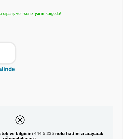
e sipariş verirseniz
yarın
kargoda!
alinde
tok ve bilgisini
444 5 235
nolu hattımızı arayarak
öğrenebilirsiniz.