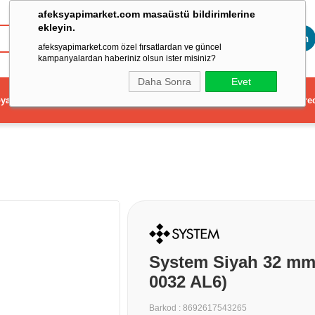
afeksyapimarket.com masaüstü bildirimlerine
ekleyin.
Toptan
afeksyapimarket.com özel fırsatlardan ve güncel
kampanyalardan haberiniz olsun ister misiniz?
Daha Sonra
Evet
ya
Elektrikli El Aleti
Aydınlatma ve Elektrik
Dekorasyon ve Ev Gere
System Siyah 32 mm
0032 AL6)
Barkod
:
8692617543265