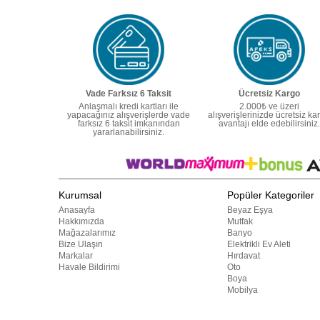
Vade Farksız 6 Taksit
Ücretsiz Kargo
Anlaşmalı kredi kartları ile
2.000₺ ve üzeri
yapacağınız alışverişlerde vade
alışverişlerinizde ücretsiz ka
farksız 6 taksit imkanından
avantajı elde edebilirsiniz.
yararlanabilirsiniz.
Kurumsal
Popüler Kategoriler
Anasayfa
Beyaz Eşya
Hakkımızda
Mutfak
Mağazalarımız
Banyo
Bize Ulaşın
Elektrikli Ev Aleti
Markalar
Hırdavat
Havale Bildirimi
Oto
Boya
Mobilya