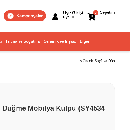
Üye Girişi
Sepetim
0
Kampanyalar
Üye Ol
ci
Isıtma ve Soğutma
Seramik ve İnşaat
Diğer
< Önceki Sayfaya Dön
 Düğme Mobilya Kulpu (SY4534