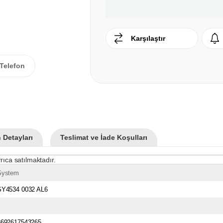
Karşılaştır
Telefon
 Detayları
Teslimat ve İade Koşulları
rıca satılmaktadır.
System
SY4534 0032 AL6
8692617543265