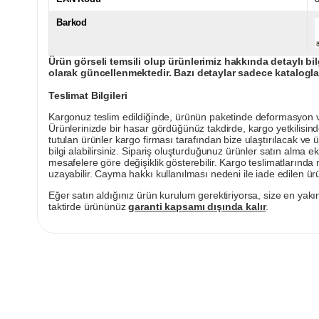
Barkod
Ürün görseli temsili olup ürünlerimiz hakkında detaylı bil
olarak güncellenmektedir. Bazı detaylar sadece kataloglar
Teslimat Bilgileri
Kargonuz teslim edildiğinde, ürünün paketinde deformasyon vey
Ürünlerinizde bir hasar gördüğünüz takdirde, kargo yetkilisind
tutulan ürünler kargo firması tarafından bize ulaştırılacak ve 
bilgi alabilirsiniz. Sipariş oluşturduğunuz ürünler satın alma ek
mesafelere göre değişiklik gösterebilir. Kargo teslimatlarınd
uzayabilir. Cayma hakkı kullanılması nedeni ile iade edilen ürü
Eğer satın aldığınız ürün kurulum gerektiriyorsa, size en yakın
taktirde ürününüz
garanti kapsamı dışında kalır
.