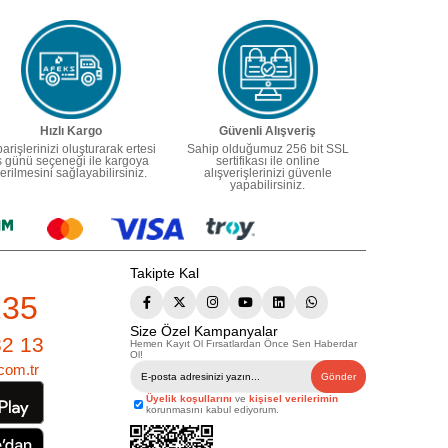
Hızlı Kargo
Güvenli Alışveriş
parişlerinizi oluşturarak ertesi
Sahip olduğumuz 256 bit SSL
ş günü seçeneği ile kargoya
sertifikası ile online
erilmesini sağlayabilirsiniz.
alışverişlerinizi güvenle
yapabilirsiniz.
Takipte Kal
235
Size Özel Kampanyalar
82 13
Hemen Kayıt Ol Fırsatlardan Önce Sen Haberdar
Ol!
com.tr
Gönder
Üyelik koşullarını
ve
kişisel verilerimin
korunmasını kabul ediyorum.