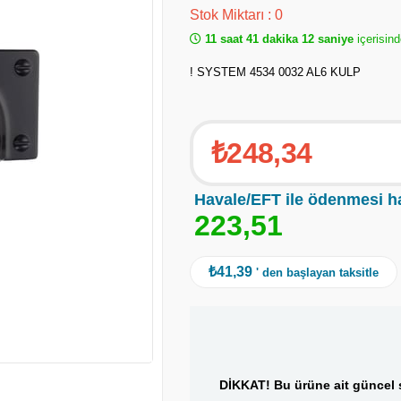
Stok Miktarı
:
0
11 saat 41 dakika 11 saniye
içerisind
! SYSTEM 4534 0032 AL6 KULP
₺248,34
Havale/EFT ile ödenmesi h
2
2
3
,
5
1
₺41,39
' den başlayan taksitle
DİKKAT! Bu ürüne ait güncel s