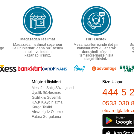
Mağazadan Teslimat
Hızlı Destek
Mağazadan teslimat seçeneği
Mesai saatleri içinde iletişim
Si
rgo
ile ürünlerinizi daha hızlı teslim
kanallarımızı kullanarak
i
alabilir ve indirim
deneyimli müşteri
v
kazanabilirsiniz.
temsilcilerimize hızla
ulaşabilirisiniz.
Müşteri İlişkileri
Bize Ulaşın
Mesafeli Satış Sözleşmesi
444 5 
Üyelik Sözleşmesi
Gizlilik & Güvenlik
0533 030 
K.V.K.K Aydınlatma
Kargo Takibi
eticaret@afeks.
Alışverişsiz Ödeme
Fatura Sorgulama