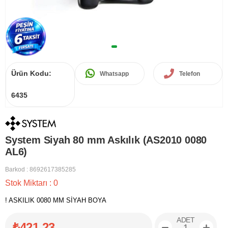
Ürün Kodu:
Whatsapp
Telefon
6435
System Siyah 80 mm Askılık (AS2010 0080
AL6)
Barkod
:
8692617385285
Stok Miktarı
:
0
! ASKILIK 0080 MM SİYAH BOYA
ADET
₺421,23