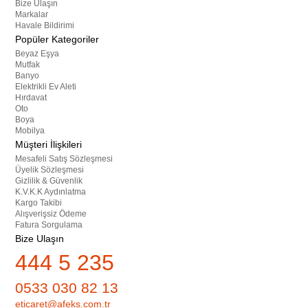
Bize Ulaşın
Markalar
Havale Bildirimi
Popüler Kategoriler
Beyaz Eşya
Mutfak
Banyo
Elektrikli Ev Aleti
Hırdavat
Oto
Boya
Mobilya
Müşteri İlişkileri
Mesafeli Satış Sözleşmesi
Üyelik Sözleşmesi
Gizlilik & Güvenlik
K.V.K.K Aydınlatma
Kargo Takibi
Alışverişsiz Ödeme
Fatura Sorgulama
Bize Ulaşın
444 5 235
0533 030 82 13
eticaret@afeks.com.tr