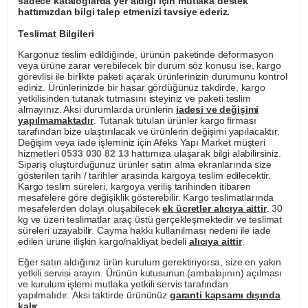
sadece kataloglarda yer aldığı için mutlaka destek
hattımızdan bilgi talep etmenizi tavsiye ederiz.
Teslimat Bilgileri
Kargonuz teslim edildiğinde, ürünün paketinde deformasyon
veya ürüne zarar verebilecek bir durum söz konusu ise, kargo
görevlisi ile birlikte paketi açarak ürünlerinizin durumunu kontrol
ediniz. Ürünlerinizde bir hasar gördüğünüz takdirde, kargo
yetkilisinden tutanak tutmasını isteyiniz ve paketi teslim
almayınız. Aksi durumlarda ürünlerin
iadesi ve değişimi
yapılmamaktadır
. Tutanak tutulan ürünler kargo firması
tarafından bize ulaştırılacak ve ürünlerin değişimi yapılacaktır.
Değişim veya iade işleminiz için Afeks Yapı Market müşteri
hizmetleri
0533 030 82 13
hattımıza ulaşarak bilgi alabilirsiniz.
Sipariş oluşturduğunuz ürünler satın alma ekranlarında size
gösterilen tarih / tarihler arasında kargoya teslim edilecektir.
Kargo teslim süreleri, kargoya veriliş tarihinden itibaren
mesafelere göre değişiklik gösterebilir. Kargo teslimatlarında
mesafelerden dolayı oluşabilecek
ek ücretler alıcıya aittir
. 30
kg ve üzeri teslimatlar araç üstü gerçekleşmektedir ve teslimat
süreleri uzayabilir. Cayma hakkı kullanılması nedeni ile iade
edilen ürüne ilişkin kargo/nakliyat bedeli
alıcıya aittir
.
Eğer satın aldığınız ürün kurulum gerektiriyorsa, size en yakın
yetkili servisi arayın. Ürünün kutusunun (ambalajının) açılması
ve kurulum işlemi mutlaka yetkili servis tarafından
yapılmalıdır. Aksi taktirde ürününüz
garanti kapsamı dışında
kalır
.