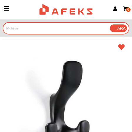
0
Üye Girişi
Üye Ol
Google İle Bağlan