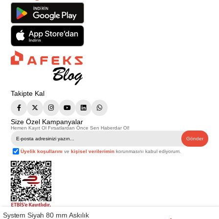
Takipte Kal
Size Özel Kampanyalar
Hemen Kayıt Ol Fırsatlardan Önce Sen Haberdar Ol!
Gönder
Üyelik koşullarını
ve
kişisel verilerimin
korunmasını kabul ediyorum.
System Siyah 80 mm Askılık
Telif Hakkı © 2026
Afeks Yapı Market
. Tüm hakları saklıdır.