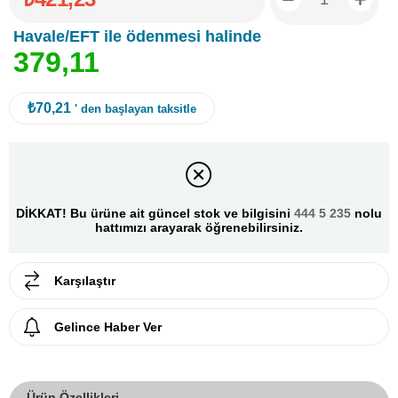
Havale/EFT ile ödenmesi halinde
3
7
9
,
1
1
₺70,21
' den başlayan taksitle
DİKKAT! Bu ürüne ait güncel stok ve bilgisini
444 5 235
nolu
hattımızı arayarak öğrenebilirsiniz.
Karşılaştır
Gelince Haber Ver
Ürün Özellikleri