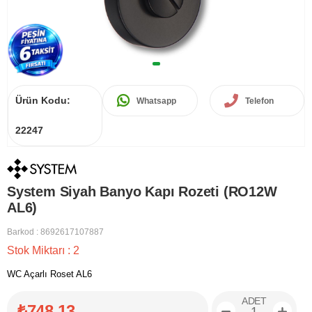
Ürün Kodu:
Whatsapp
Telefon
22247
System Siyah Banyo Kapı Rozeti (RO12W
AL6)
Barkod
:
8692617107887
Stok Miktarı
:
2
WC Açarlı Roset AL6
ADET
₺748,13