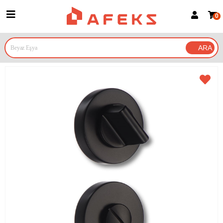
0
Üye Girişi
Üye Ol
Google İle Bağlan