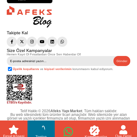
Takipte Kal
Size Özel Kampanyalar
Hemen Kayıt Ol Fırsatlardan Önce Sen Haberdar Ol!
Gönder
Üyelik koşullarını
ve
kişisel verilerimin
korunmasını kabul ediyorum.
Telif Hakkı © 2026
Afeks Yapı Market
. Tüm hakları saklıdır.
Bu web sitesindeki tüm ürünler ticari amaçlıdır. Web sitemizde yer alan
görsel ve yazılı içerikler firmamıza ait olup, firmamızın yazılı izni alınmadan
hiçbir yazılı/görsel içerik, logo, kopyalanamaz, kaynak gösterilemez ve
başka yerlerde kullanılamaz. İçeriklerin izin alınmadan kopyalanması ve
kullanılması 5846 sayılı Fikir ve Sanat Eserleri Yasasına göre suçtur.
Fırsat Köşesi
Üye Girişi