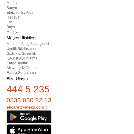
Mutfak
Banyo
Elektrikli Ev Aleti
Hırdavat
Oto
Boya
Mobilya
Müşteri İlişkileri
Mesafeli Satış Sözleşmesi
Üyelik Sözleşmesi
Gizlilik & Güvenlik
K.V.K.K Aydınlatma
Kargo Takibi
Alışverişsiz Ödeme
Fatura Sorgulama
Bize Ulaşın
444 5 235
0533 030 82 13
eticaret@afeks.com.tr