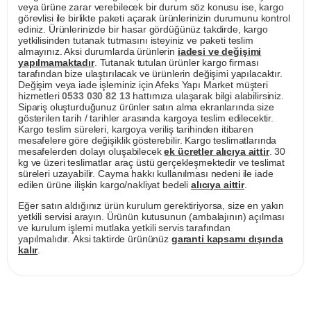
veya ürüne zarar verebilecek bir durum söz konusu ise, kargo
görevlisi ile birlikte paketi açarak ürünlerinizin durumunu kontrol
ediniz. Ürünlerinizde bir hasar gördüğünüz takdirde, kargo
yetkilisinden tutanak tutmasını isteyiniz ve paketi teslim
almayınız. Aksi durumlarda ürünlerin
iadesi ve değişimi
yapılmamaktadır
. Tutanak tutulan ürünler kargo firması
tarafından bize ulaştırılacak ve ürünlerin değişimi yapılacaktır.
Değişim veya iade işleminiz için Afeks Yapı Market müşteri
hizmetleri
0533 030 82 13
hattımıza ulaşarak bilgi alabilirsiniz.
Sipariş oluşturduğunuz ürünler satın alma ekranlarında size
gösterilen tarih / tarihler arasında kargoya teslim edilecektir.
Kargo teslim süreleri, kargoya veriliş tarihinden itibaren
mesafelere göre değişiklik gösterebilir. Kargo teslimatlarında
mesafelerden dolayı oluşabilecek
ek ücretler alıcıya aittir
. 30
kg ve üzeri teslimatlar araç üstü gerçekleşmektedir ve teslimat
süreleri uzayabilir. Cayma hakkı kullanılması nedeni ile iade
edilen ürüne ilişkin kargo/nakliyat bedeli
alıcıya aittir
.
Eğer satın aldığınız ürün kurulum gerektiriyorsa, size en yakın
yetkili servisi arayın. Ürünün kutusunun (ambalajının) açılması
ve kurulum işlemi mutlaka yetkili servis tarafından
yapılmalıdır. Aksi taktirde ürününüz
garanti kapsamı dışında
kalır
.