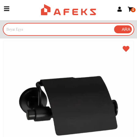
0
Üye Girişi
Üye Ol
Google İle Bağlan