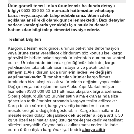
Ürün görseli temsili olup ürünlerimiz hakkında detaylı
bilgiyi
0533 030 82 13
numaralı hattımızdan whatsapp
kanalı veya arayarak talep edebilirsiniz. Sitemizdeki
açıklamalar sürekli olarak güncellenmektedir. Bazı detaylar
sadece kataloglarda yer aldığı için mutlaka destek
hattımızdan bilgi talep etmenizi tavsiye ederiz.
Teslimat Bilgileri
Kargonuz teslim edildiğinde, ürünün paketinde deformasyon
veya ürüne zarar verebilecek bir durum söz konusu ise, kargo
görevlisi ile birlikte paketi açarak ürünlerinizin durumunu kontrol
ediniz. Ürünlerinizde bir hasar gördüğünüz takdirde, kargo
yetkilisinden tutanak tutmasını isteyiniz ve paketi teslim
almayınız. Aksi durumlarda ürünlerin
iadesi ve değişimi
yapılmamaktadır
. Tutanak tutulan ürünler kargo firması
tarafından bize ulaştırılacak ve ürünlerin değişimi yapılacaktır.
Değişim veya iade işleminiz için Afeks Yapı Market müşteri
hizmetleri
0533 030 82 13
hattımıza ulaşarak bilgi alabilirsiniz.
Sipariş oluşturduğunuz ürünler satın alma ekranlarında size
gösterilen tarih / tarihler arasında kargoya teslim edilecektir.
Kargo teslim süreleri, kargoya veriliş tarihinden itibaren
mesafelere göre değişiklik gösterebilir. Kargo teslimatlarında
mesafelerden dolayı oluşabilecek
ek ücretler alıcıya aittir
. 30
kg ve üzeri teslimatlar araç üstü gerçekleşmektedir ve teslimat
süreleri uzayabilir. Cayma hakkı kullanılması nedeni ile iade
edilen ürüne ilişkin kargo/nakliyat bedeli
alıcıya aittir
.