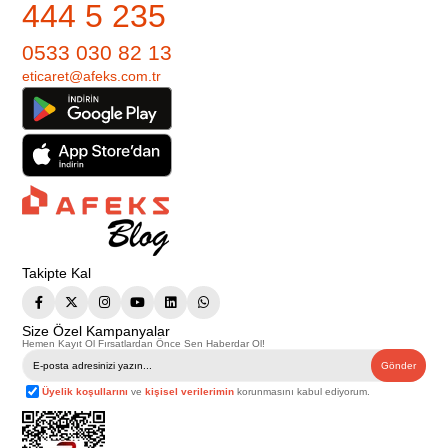
444 5 235
0533 030 82 13
eticaret@afeks.com.tr
Takipte Kal
Size Özel Kampanyalar
Hemen Kayıt Ol Fırsatlardan Önce Sen Haberdar Ol!
Gönder
Üyelik koşullarını
ve
kişisel verilerimin
korunmasını kabul ediyorum.