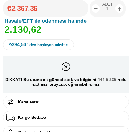
ADET
₺2.367,36
Havale/EFT ile ödenmesi halinde
2
.
1
3
0
,
6
2
₺394,56
' den başlayan taksitle
DİKKAT! Bu ürüne ait güncel stok ve bilgisini
444 5 235
nolu
hattımızı arayarak öğrenebilirsiniz.
Karşılaştır
Kargo Bedava