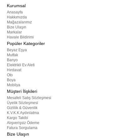
Kurumsal
Anasayfa
Hakkımızda
Mağazalarımız
Bize Ulaşın
Markalar
Havale Bildirimi
Popüler Kategoriler
Beyaz Eşya
Mutfak
Banyo
Elektrikli Ev Aleti
Hırdavat
Oto
Boya
Mobilya
Müşteri İlişkileri
Mesafeli Satış Sözleşmesi
Üyelik Sözleşmesi
Gizlilik & Güvenlik
K.V.K.K Aydınlatma
Kargo Takibi
Alışverişsiz Ödeme
Fatura Sorgulama
Bize Ulaşın