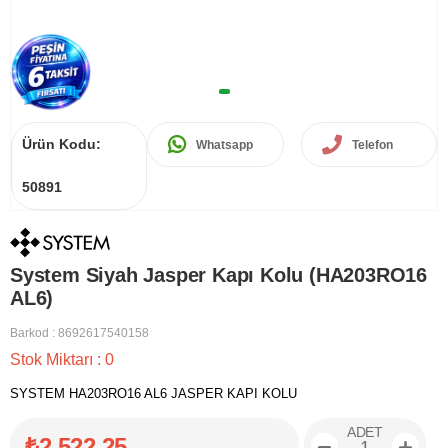
Ürün Kodu:
Whatsapp
Telefon
50891
System Siyah Jasper Kapı Kolu (HA203RO16
AL6)
Barkod
:
8692617540158
Stok Miktarı
:
0
SYSTEM HA203RO16 AL6 JASPER KAPI KOLU
ADET
₺2.522,25