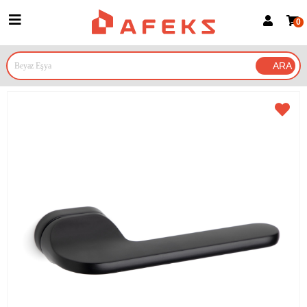
0
Üye Girişi
Üye Ol
Google İle Bağlan