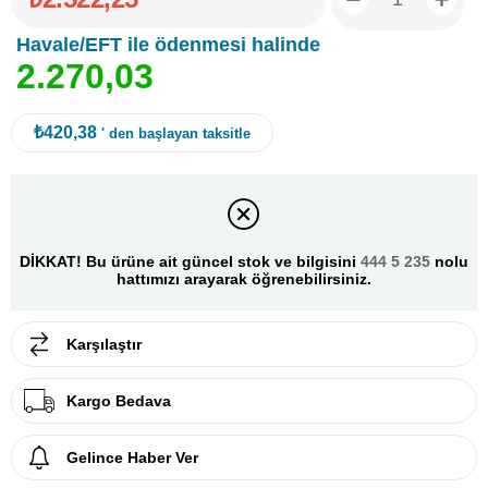
Havale/EFT ile ödenmesi halinde
2
.
2
7
0
,
0
3
₺420,38
' den başlayan taksitle
DİKKAT! Bu ürüne ait güncel stok ve bilgisini
444 5 235
nolu
hattımızı arayarak öğrenebilirsiniz.
Karşılaştır
Kargo Bedava
Gelince Haber Ver