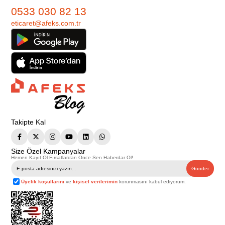
0533 030 82 13
eticaret@afeks.com.tr
Takipte Kal
Size Özel Kampanyalar
Hemen Kayıt Ol Fırsatlardan Önce Sen Haberdar Ol!
Gönder
Üyelik koşullarını
ve
kişisel verilerimin
korunmasını kabul ediyorum.