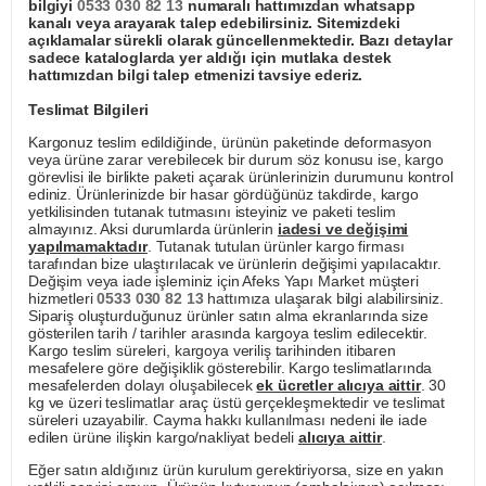
bilgiyi
0533 030 82 13
numaralı hattımızdan whatsapp
kanalı veya arayarak talep edebilirsiniz. Sitemizdeki
açıklamalar sürekli olarak güncellenmektedir. Bazı detaylar
sadece kataloglarda yer aldığı için mutlaka destek
hattımızdan bilgi talep etmenizi tavsiye ederiz.
Teslimat Bilgileri
Kargonuz teslim edildiğinde, ürünün paketinde deformasyon
veya ürüne zarar verebilecek bir durum söz konusu ise, kargo
görevlisi ile birlikte paketi açarak ürünlerinizin durumunu kontrol
ediniz. Ürünlerinizde bir hasar gördüğünüz takdirde, kargo
yetkilisinden tutanak tutmasını isteyiniz ve paketi teslim
almayınız. Aksi durumlarda ürünlerin
iadesi ve değişimi
yapılmamaktadır
. Tutanak tutulan ürünler kargo firması
tarafından bize ulaştırılacak ve ürünlerin değişimi yapılacaktır.
Değişim veya iade işleminiz için Afeks Yapı Market müşteri
hizmetleri
0533 030 82 13
hattımıza ulaşarak bilgi alabilirsiniz.
Sipariş oluşturduğunuz ürünler satın alma ekranlarında size
gösterilen tarih / tarihler arasında kargoya teslim edilecektir.
Kargo teslim süreleri, kargoya veriliş tarihinden itibaren
mesafelere göre değişiklik gösterebilir. Kargo teslimatlarında
mesafelerden dolayı oluşabilecek
ek ücretler alıcıya aittir
. 30
kg ve üzeri teslimatlar araç üstü gerçekleşmektedir ve teslimat
süreleri uzayabilir. Cayma hakkı kullanılması nedeni ile iade
edilen ürüne ilişkin kargo/nakliyat bedeli
alıcıya aittir
.
Eğer satın aldığınız ürün kurulum gerektiriyorsa, size en yakın