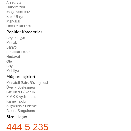
Anasayfa
Hakkımızda
Mağazalarımız
Bize Ulaşın
Markalar
Havale Bildirimi
Popüler Kategoriler
Beyaz Eşya
Mutfak
Banyo
Elektrikli Ev Aleti
Hırdavat
Oto
Boya
Mobilya
Müşteri İlişkileri
Mesafeli Satış Sözleşmesi
Üyelik Sözleşmesi
Gizlilik & Güvenlik
K.V.K.K Aydınlatma
Kargo Takibi
Alışverişsiz Ödeme
Fatura Sorgulama
Bize Ulaşın
444 5 235