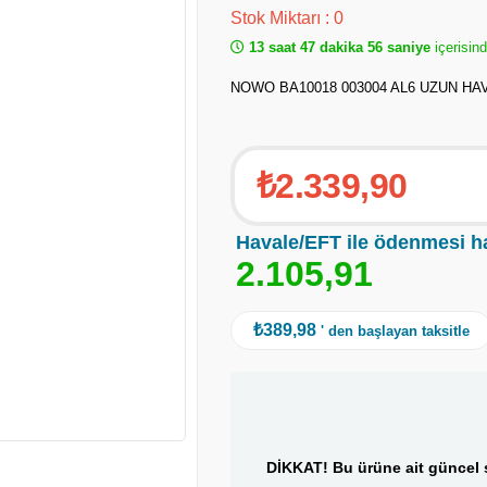
Stok Miktarı
:
0
13 saat 47 dakika 56 saniye
içerisind
NOWO BA10018 003004 AL6 UZUN HA
₺2.339,90
Havale/EFT ile ödenmesi h
2
.
1
0
5
,
9
1
₺389,98
' den başlayan taksitle
DİKKAT! Bu ürüne ait güncel s