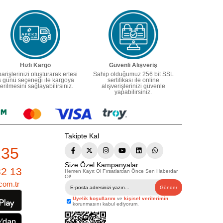
Hızlı Kargo
Güvenli Alışveriş
parişlerinizi oluşturarak ertesi
Sahip olduğumuz 256 bit SSL
ş günü seçeneği ile kargoya
sertifikası ile online
erilmesini sağlayabilirsiniz.
alışverişlerinizi güvenle
yapabilirsiniz.
Takipte Kal
235
Size Özel Kampanyalar
82 13
Hemen Kayıt Ol Fırsatlardan Önce Sen Haberdar
Ol!
com.tr
Gönder
Üyelik koşullarını
ve
kişisel verilerimin
korunmasını kabul ediyorum.