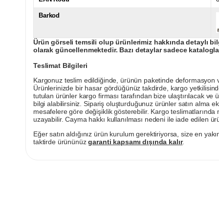
Barkod
Ürün görseli temsili olup ürünlerimiz hakkında detaylı bil
olarak güncellenmektedir. Bazı detaylar sadece kataloglar
Teslimat Bilgileri
Kargonuz teslim edildiğinde, ürünün paketinde deformasyon vey
Ürünlerinizde bir hasar gördüğünüz takdirde, kargo yetkilisind
tutulan ürünler kargo firması tarafından bize ulaştırılacak ve 
bilgi alabilirsiniz. Sipariş oluşturduğunuz ürünler satın alma ek
mesafelere göre değişiklik gösterebilir. Kargo teslimatlarınd
uzayabilir. Cayma hakkı kullanılması nedeni ile iade edilen ürü
Eğer satın aldığınız ürün kurulum gerektiriyorsa, size en yakın
taktirde ürününüz
garanti kapsamı dışında kalır
.