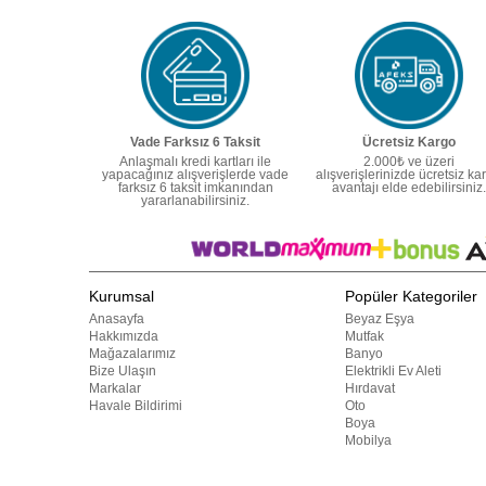
Vade Farksız 6 Taksit
Ücretsiz Kargo
Anlaşmalı kredi kartları ile
2.000₺ ve üzeri
yapacağınız alışverişlerde vade
alışverişlerinizde ücretsiz ka
farksız 6 taksit imkanından
avantajı elde edebilirsiniz.
yararlanabilirsiniz.
Kurumsal
Popüler Kategoriler
Anasayfa
Beyaz Eşya
Hakkımızda
Mutfak
Mağazalarımız
Banyo
Bize Ulaşın
Elektrikli Ev Aleti
Markalar
Hırdavat
Havale Bildirimi
Oto
Boya
Mobilya