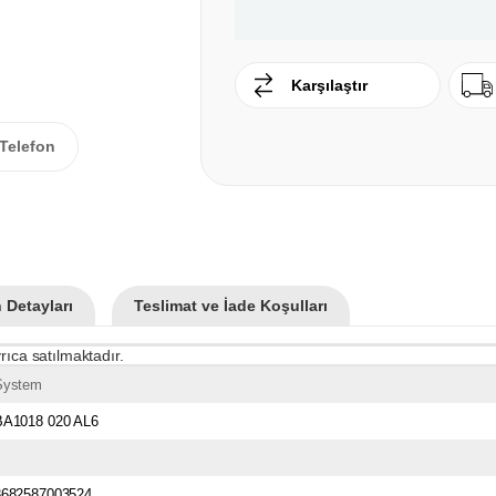
Karşılaştır
Telefon
 Detayları
Teslimat ve İade Koşulları
rıca satılmaktadır.
System
BA1018 020 AL6
8682587003524