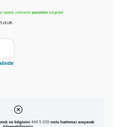
e sipariş verirseniz
pazartesi
kargoda!
VLULUK
alinde
tok ve bilgisini
444 5 235
nolu hattımızı arayarak
öğrenebilirsiniz.