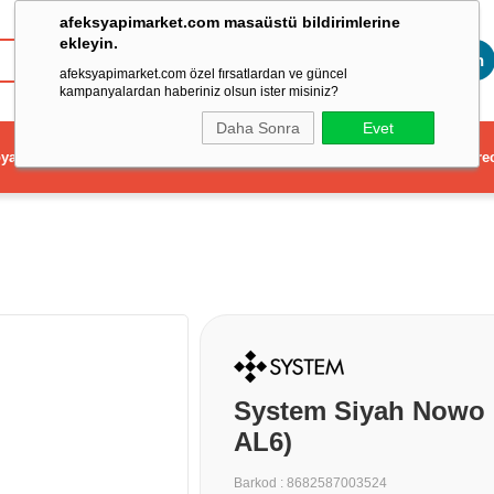
afeksyapimarket.com masaüstü bildirimlerine
ekleyin.
Toptan
afeksyapimarket.com özel fırsatlardan ve güncel
kampanyalardan haberiniz olsun ister misiniz?
Daha Sonra
Evet
ya
Elektrikli El Aleti
Aydınlatma ve Elektrik
Dekorasyon ve Ev Gere
System Siyah Nowo 
AL6)
Barkod
:
8682587003524