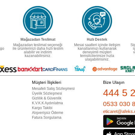
Mağazadan Teslimat
Hızlı Destek
Mağazadan teslimat seçeneği
Mesai saatleri içinde iletişim
Si
rgo
ile ürünlerinizi daha hızlı teslim
kanallarımızı kullanarak
i
alabilir ve indirim
deneyimli müşteri
v
kazanabilirsiniz.
temsilcilerimize hızla
ulaşabilirisiniz.
Müşteri İlişkileri
Bize Ulaşın
Mesafeli Satış Sözleşmesi
444 5 
Üyelik Sözleşmesi
Gizlilik & Güvenlik
0533 030 
K.V.K.K Aydınlatma
Kargo Takibi
eticaret@afeks.
Alışverişsiz Ödeme
Fatura Sorgulama