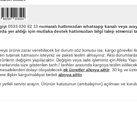
giyi
0533 030 82 13
numaralı hattımızdan whatsapp kanalı veya arayar
da yer aldığı için mutlaka destek hattımızdan bilgi talep etmenizi t
a ürüne zarar verebilecek bir durum söz konusu ise, kargo görevlisi ile b
en tutanak tutmasını isteyiniz ve paketi teslim almayınız. Aksi durumlard
ürünlerin değişimi yapılacaktır. Değişim veya iade işleminiz için Afeks Ya
ranlarında size gösterilen tarih / tarihler arasında kargoya teslim edilecekt
a mesafelerden dolayı oluşabilecek
ek ücretler alıcıya aittir
. 30 kg ve üzer
ne ilişkin kargo/nakliyat bedeli
alıcıya aittir
.
 yetkili servisi arayın. Ürünün kutusunun (ambalajının) açılması ve kurulu