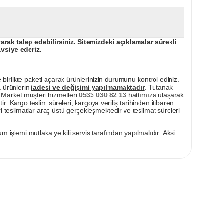
ak talep edebilirsiniz. Sitemizdeki açıklamalar sürekli
avsiye ederiz.
irlikte paketi açarak ürünlerinizin durumunu kontrol ediniz.
a ürünlerin
iadesi ve değişimi yapılmamaktadır
. Tutanak
pı Market müşteri hizmetleri
0533 030 82 13
hattımıza ulaşarak
ir. Kargo teslim süreleri, kargoya veriliş tarihinden itibaren
i teslimatlar araç üstü gerçekleşmektedir ve teslimat süreleri
m işlemi mutlaka yetkili servis tarafından yapılmalıdır. Aksi