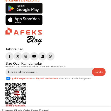
eticaret@afeks.com.tr
Takipte Kal
Size Özel Kampanyalar
Hemen Kayıt Ol Fırsatlardan Önce Sen Haberdar Ol!
Gönder
Üyelik koşullarını
ve
kişisel verilerimin
korunmasını kabul ediyorum.
System Siyah Oda Kapı Rozeti