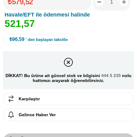
₺579,52
Havale/EFT ile ödenmesi halinde
5
2
1
,
5
7
₺96,59
' den başlayan taksitle
DİKKAT! Bu ürüne ait güncel stok ve bilgisini
444 5 235
nolu
hattımızı arayarak öğrenebilirsiniz.
Karşılaştır
Gelince Haber Ver