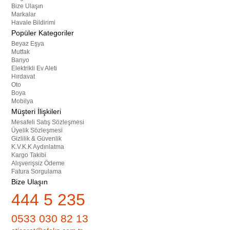
Bize Ulaşın
Markalar
Havale Bildirimi
Popüler Kategoriler
Beyaz Eşya
Mutfak
Banyo
Elektrikli Ev Aleti
Hırdavat
Oto
Boya
Mobilya
Müşteri İlişkileri
Mesafeli Satış Sözleşmesi
Üyelik Sözleşmesi
Gizlilik & Güvenlik
K.V.K.K Aydınlatma
Kargo Takibi
Alışverişsiz Ödeme
Fatura Sorgulama
Bize Ulaşın
444 5 235
0533 030 82 13