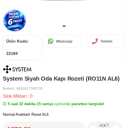
Ürün Kodu:
Whatsapp
Telefon
22184
System Siyah Oda Kapı Rozeti (RO11N AL6)
Barkod
:
8692617380730
Stok Miktarı
:
0
5 saat 22 dakika 15 saniye
içerisinde
pazartesi kargoda!
Normal Anahtarlı Roset AL6
ADET