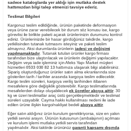
sadece kataloglarda yer aldığı için mutlaka destek
hattımızdan bilgi talep etmenizi tavsiye ederiz.
Teslimat Bilgileri
Kargonuz teslim edildiğinde, ürünün paketinde deformasyon
veya ürüne zarar verebilecek bir durum söz konusu ise, kargo
görevlisi ile birlikte paketi açarak ürünlerinizin durumunu kontrol
ediniz. Ürünlerinizde bir hasar gördüğünüz takdirde, kargo
yetkilisinden tutanak tutmasını isteyiniz ve paketi teslim
almayınız. Aksi durumlarda ürünlerin
iadesi ve değişimi
yapılmamaktadır
. Tutanak tutulan ürünler kargo firması
tarafından bize ulaştırılacak ve ürünlerin değişimi yapılacaktır.
Değişim veya iade işleminiz için Afeks Yapı Market müşteri
hizmetleri
0533 030 82 13
hattımıza ulaşarak bilgi alabilirsiniz.
Sipariş oluşturduğunuz ürünler satın alma ekranlarında size
gösterilen tarih / tarihler arasında kargoya teslim edilecektir.
Kargo teslim süreleri, kargoya veriliş tarihinden itibaren
mesafelere göre değişiklik gösterebilir. Kargo teslimatlarında
mesafelerden dolayı oluşabilecek
ek ücretler alıcıya aittir
. 30
kg ve üzeri teslimatlar araç üstü gerçekleşmektedir ve teslimat
süreleri uzayabilir. Cayma hakkı kullanılması nedeni ile iade
edilen ürüne ilişkin kargo/nakliyat bedeli
alıcıya aittir
.
Eğer satın aldığınız ürün kurulum gerektiriyorsa, size en yakın
yetkili servisi arayın. Ürünün kutusunun (ambalajının) açılması
ve kurulum işlemi mutlaka yetkili servis tarafından
yapılmalıdır. Aksi taktirde ürününüz
garanti kapsamı dışında