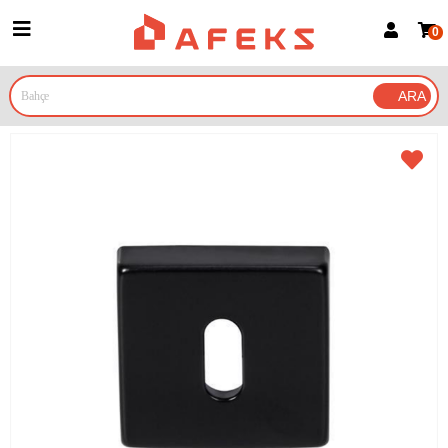
0
Üye Girişi
Üye Ol
Google İle Bağlan