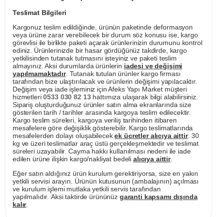
Teslimat Bilgileri
Kargonuz teslim edildiğinde, ürünün paketinde deformasyon
veya ürüne zarar verebilecek bir durum söz konusu ise, kargo
görevlisi ile birlikte paketi açarak ürünlerinizin durumunu kontrol
ediniz. Ürünlerinizde bir hasar gördüğünüz takdirde, kargo
yetkilisinden tutanak tutmasını isteyiniz ve paketi teslim
almayınız. Aksi durumlarda ürünlerin
iadesi ve değişimi
yapılmamaktadır
. Tutanak tutulan ürünler kargo firması
tarafından bize ulaştırılacak ve ürünlerin değişimi yapılacaktır.
Değişim veya iade işleminiz için Afeks Yapı Market müşteri
hizmetleri
0533 030 82 13
hattımıza ulaşarak bilgi alabilirsiniz.
Sipariş oluşturduğunuz ürünler satın alma ekranlarında size
gösterilen tarih / tarihler arasında kargoya teslim edilecektir.
Kargo teslim süreleri, kargoya veriliş tarihinden itibaren
mesafelere göre değişiklik gösterebilir. Kargo teslimatlarında
mesafelerden dolayı oluşabilecek
ek ücretler alıcıya aittir
. 30
kg ve üzeri teslimatlar araç üstü gerçekleşmektedir ve teslimat
süreleri uzayabilir. Cayma hakkı kullanılması nedeni ile iade
edilen ürüne ilişkin kargo/nakliyat bedeli
alıcıya aittir
.
Eğer satın aldığınız ürün kurulum gerektiriyorsa, size en yakın
yetkili servisi arayın. Ürünün kutusunun (ambalajının) açılması
ve kurulum işlemi mutlaka yetkili servis tarafından
yapılmalıdır. Aksi taktirde ürününüz
garanti kapsamı dışında
kalır
.