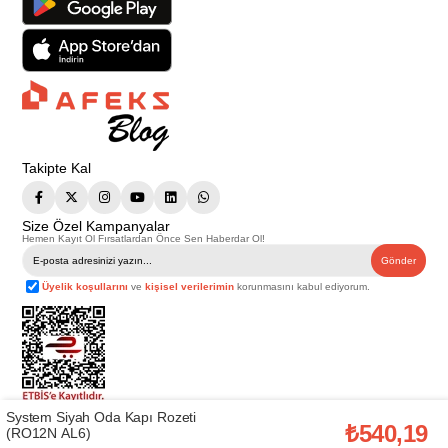
Takipte Kal
Size Özel Kampanyalar
Hemen Kayıt Ol Fırsatlardan Önce Sen Haberdar Ol!
Gönder
Üyelik koşullarını
ve
kişisel verilerimin
korunmasını kabul ediyorum.
System Siyah Oda Kapı Rozeti
Telif Hakkı © 2026
Afeks Yapı Market
. Tüm hakları saklıdır.
₺540,19
(RO12N AL6)
Bu web sitesindeki tüm ürünler ticari amaçlıdır. Web sitemizde yer alan