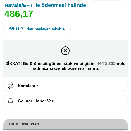
Havale/EFT ile ödenmesi halinde
4
8
6
,
1
7
₺90,03
' den başlayan taksitle
DİKKAT! Bu ürüne ait güncel stok ve bilgisini
444 5 235
nolu
hattımızı arayarak öğrenebilirsiniz.
Karşılaştır
Gelince Haber Ver
Ürün Özellikleri