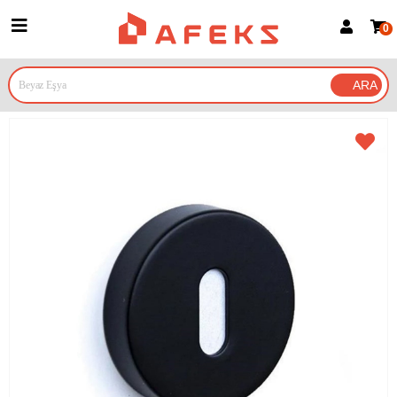
0
Üye Girişi
Üye Ol
Google İle Bağlan