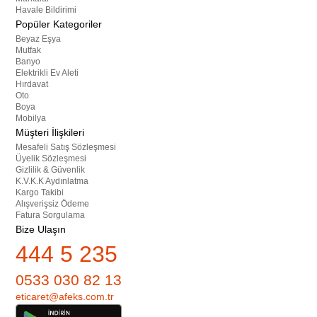
Havale Bildirimi
Popüler Kategoriler
Beyaz Eşya
Mutfak
Banyo
Elektrikli Ev Aleti
Hırdavat
Oto
Boya
Mobilya
Müşteri İlişkileri
Mesafeli Satış Sözleşmesi
Üyelik Sözleşmesi
Gizlilik & Güvenlik
K.V.K.K Aydınlatma
Kargo Takibi
Alışverişsiz Ödeme
Fatura Sorgulama
Bize Ulaşın
444 5 235
0533 030 82 13
eticaret@afeks.com.tr