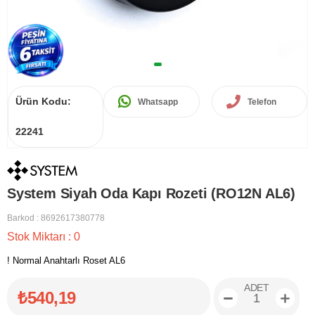
Ürün Kodu:
Whatsapp
Telefon
22241
System Siyah Oda Kapı Rozeti (RO12N AL6)
Barkod
:
8692617380778
Stok Miktarı
:
0
! Normal Anahtarlı Roset AL6
ADET
₺540,19