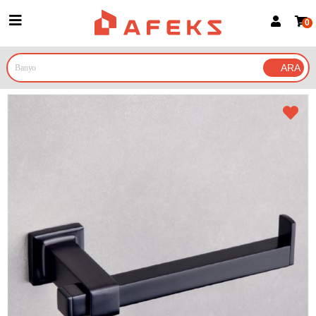
0
Üye Girişi
Üye Ol
Google İle Bağlan