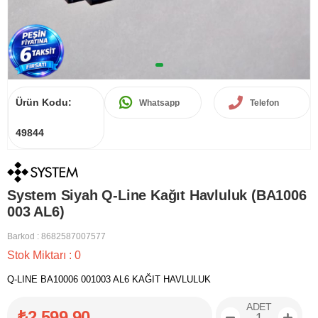
Ürün Kodu:
Whatsapp
Telefon
49844
System Siyah Q-Line Kağıt Havluluk (BA1006
003 AL6)
Barkod
:
8682587007577
Stok Miktarı
:
0
Q-LINE BA10006 001003 AL6 KAĞIT HAVLULUK
ADET
₺2.599,90