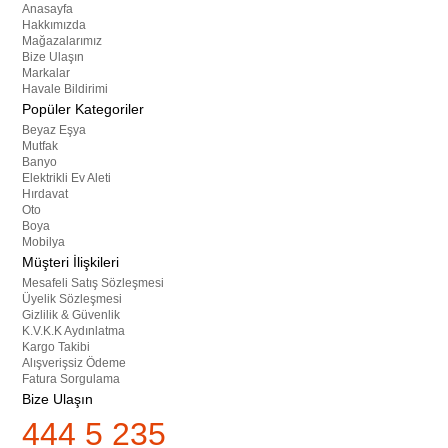
Anasayfa
Hakkımızda
Mağazalarımız
Bize Ulaşın
Markalar
Havale Bildirimi
Popüler Kategoriler
Beyaz Eşya
Mutfak
Banyo
Elektrikli Ev Aleti
Hırdavat
Oto
Boya
Mobilya
Müşteri İlişkileri
Mesafeli Satış Sözleşmesi
Üyelik Sözleşmesi
Gizlilik & Güvenlik
K.V.K.K Aydınlatma
Kargo Takibi
Alışverişsiz Ödeme
Fatura Sorgulama
Bize Ulaşın
444 5 235