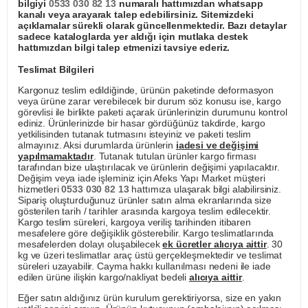
bilgiyi
0533 030 82 13
numaralı hattımızdan whatsapp
kanalı veya arayarak talep edebilirsiniz. Sitemizdeki
açıklamalar sürekli olarak güncellenmektedir. Bazı detaylar
sadece kataloglarda yer aldığı için mutlaka destek
hattımızdan bilgi talep etmenizi tavsiye ederiz.
Teslimat Bilgileri
Kargonuz teslim edildiğinde, ürünün paketinde deformasyon
veya ürüne zarar verebilecek bir durum söz konusu ise, kargo
görevlisi ile birlikte paketi açarak ürünlerinizin durumunu kontrol
ediniz. Ürünlerinizde bir hasar gördüğünüz takdirde, kargo
yetkilisinden tutanak tutmasını isteyiniz ve paketi teslim
almayınız. Aksi durumlarda ürünlerin
iadesi ve değişimi
yapılmamaktadır
. Tutanak tutulan ürünler kargo firması
tarafından bize ulaştırılacak ve ürünlerin değişimi yapılacaktır.
Değişim veya iade işleminiz için Afeks Yapı Market müşteri
hizmetleri
0533 030 82 13
hattımıza ulaşarak bilgi alabilirsiniz.
Sipariş oluşturduğunuz ürünler satın alma ekranlarında size
gösterilen tarih / tarihler arasında kargoya teslim edilecektir.
Kargo teslim süreleri, kargoya veriliş tarihinden itibaren
mesafelere göre değişiklik gösterebilir. Kargo teslimatlarında
mesafelerden dolayı oluşabilecek
ek ücretler alıcıya aittir
. 30
kg ve üzeri teslimatlar araç üstü gerçekleşmektedir ve teslimat
süreleri uzayabilir. Cayma hakkı kullanılması nedeni ile iade
edilen ürüne ilişkin kargo/nakliyat bedeli
alıcıya aittir
.
Eğer satın aldığınız ürün kurulum gerektiriyorsa, size en yakın