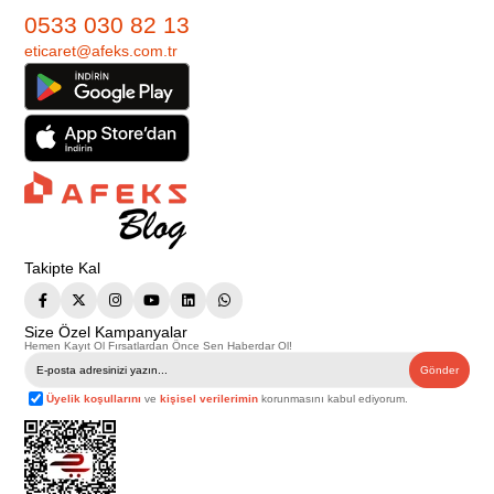
0533 030 82 13
eticaret@afeks.com.tr
Takipte Kal
Size Özel Kampanyalar
Hemen Kayıt Ol Fırsatlardan Önce Sen Haberdar Ol!
Gönder
Üyelik koşullarını
ve
kişisel verilerimin
korunmasını kabul ediyorum.