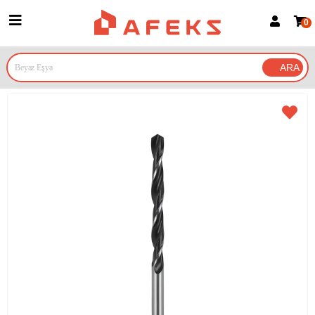
0
Üye Girişi
Üye Ol
Google İle Bağlan