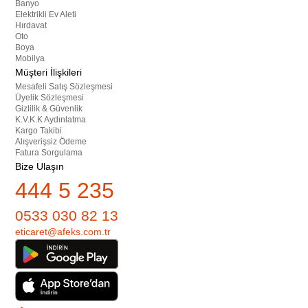
Banyo
Elektrikli Ev Aleti
Hırdavat
Oto
Boya
Mobilya
Müşteri İlişkileri
Mesafeli Satış Sözleşmesi
Üyelik Sözleşmesi
Gizlilik & Güvenlik
K.V.K.K Aydınlatma
Kargo Takibi
Alışverişsiz Ödeme
Fatura Sorgulama
Bize Ulaşın
444 5 235
0533 030 82 13
eticaret@afeks.com.tr