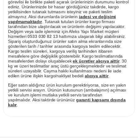
görevlisi ile birlikte paketi açarak ürünlerinizin durumunu kontrol
ediniz. Ürünlerinizde bir hasar gördüğünüz takdirde, kargo
yetkilisinden tutanak tutmasını isteyiniz ve paketi teslim
almayınız. Aksi durumlarda ürünlerin
iadesi ve değişimi
yapılmamaktadır
. Tutanak tutulan ürünler kargo firması
tarafından bize ulaştırılacak ve ürünlerin değişimi yapılacaktır.
Değişim veya iade işleminiz için Afeks Yapı Market müşteri
hizmetleri
0533 030 82 13
hattımıza ulaşarak bilgi alabilirsiniz.
Sipariş oluşturduğunuz ürünler satın alma ekranlarında size
gösterilen tarih / tarihler arasında kargoya teslim edilecektir.
Kargo teslim süreleri, kargoya veriliş tarihinden itibaren
mesafelere göre değişiklik gösterebilir. Kargo teslimatlarında
mesafelerden dolayı oluşabilecek
ek ücretler alıcıya aittir
. 30
kg ve üzeri teslimatlar araç üstü gerçekleşmektedir ve teslimat
süreleri uzayabilir. Cayma hakkı kullanılması nedeni ile iade
edilen ürüne ilişkin kargo/nakliyat bedeli
alıcıya aittir
.
Eğer satın aldığınız ürün kurulum gerektiriyorsa, size en yakın
yetkili servisi arayın. Ürünün kutusunun (ambalajının) açılması
ve kurulum işlemi mutlaka yetkili servis tarafından
yapılmalıdır. Aksi taktirde ürününüz
garanti kapsamı dışında
kalır
.