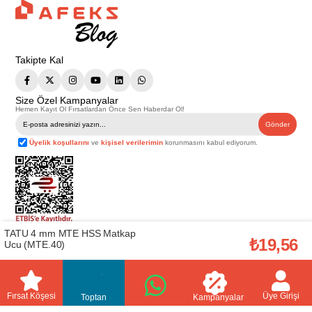
Takipte Kal
Size Özel Kampanyalar
Hemen Kayıt Ol Fırsatlardan Önce Sen Haberdar Ol!
Gönder
Üyelik koşullarını
ve
kişisel verilerimin
korunmasını kabul ediyorum.
TATU 4 mm MTE HSS Matkap
Telif Hakkı © 2026
Afeks Yapı Market
. Tüm hakları saklıdır.
₺19,56
Ucu (MTE.40)
Bu web sitesindeki tüm ürünler ticari amaçlıdır. Web sitemizde yer alan
görsel ve yazılı içerikler firmamıza ait olup, firmamızın yazılı izni alınmadan
hiçbir yazılı/görsel içerik, logo, kopyalanamaz, kaynak gösterilemez ve
başka yerlerde kullanılamaz. İçeriklerin izin alınmadan kopyalanması ve
kullanılması 5846 sayılı Fikir ve Sanat Eserleri Yasasına göre suçtur.
Fırsat Köşesi
Üye Girişi
Toptan
Kampanyalar