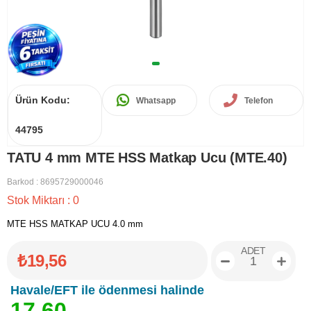
Ürün Kodu:
Whatsapp
Telefon
44795
TATU 4 mm MTE HSS Matkap Ucu (MTE.40)
Barkod
:
8695729000046
Stok Miktarı
:
0
MTE HSS MATKAP UCU 4.0 mm
ADET
₺19,56
Havale/EFT ile ödenmesi halinde
1
7
,
6
0