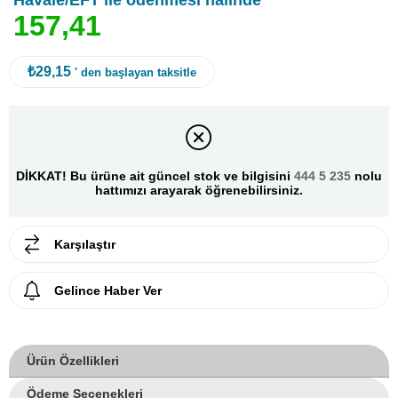
Havale/EFT ile ödenmesi halinde
1
5
7
,
4
1
₺29,15
' den başlayan taksitle
DİKKAT! Bu ürüne ait güncel stok ve bilgisini
444 5 235
nolu
hattımızı arayarak öğrenebilirsiniz.
Karşılaştır
Gelince Haber Ver
Ürün Özellikleri
Ödeme Seçenekleri