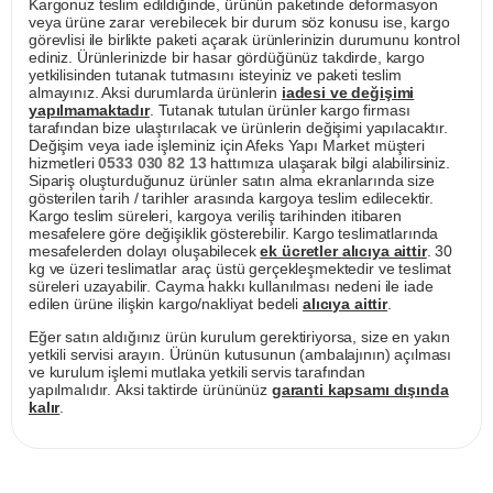
Kargonuz teslim edildiğinde, ürünün paketinde deformasyon
veya ürüne zarar verebilecek bir durum söz konusu ise, kargo
görevlisi ile birlikte paketi açarak ürünlerinizin durumunu kontrol
ediniz. Ürünlerinizde bir hasar gördüğünüz takdirde, kargo
yetkilisinden tutanak tutmasını isteyiniz ve paketi teslim
almayınız. Aksi durumlarda ürünlerin
iadesi ve değişimi
yapılmamaktadır
. Tutanak tutulan ürünler kargo firması
tarafından bize ulaştırılacak ve ürünlerin değişimi yapılacaktır.
Değişim veya iade işleminiz için Afeks Yapı Market müşteri
hizmetleri
0533 030 82 13
hattımıza ulaşarak bilgi alabilirsiniz.
Sipariş oluşturduğunuz ürünler satın alma ekranlarında size
gösterilen tarih / tarihler arasında kargoya teslim edilecektir.
Kargo teslim süreleri, kargoya veriliş tarihinden itibaren
mesafelere göre değişiklik gösterebilir. Kargo teslimatlarında
mesafelerden dolayı oluşabilecek
ek ücretler alıcıya aittir
. 30
kg ve üzeri teslimatlar araç üstü gerçekleşmektedir ve teslimat
süreleri uzayabilir. Cayma hakkı kullanılması nedeni ile iade
edilen ürüne ilişkin kargo/nakliyat bedeli
alıcıya aittir
.
Eğer satın aldığınız ürün kurulum gerektiriyorsa, size en yakın
yetkili servisi arayın. Ürünün kutusunun (ambalajının) açılması
ve kurulum işlemi mutlaka yetkili servis tarafından
yapılmalıdır. Aksi taktirde ürününüz
garanti kapsamı dışında
kalır
.