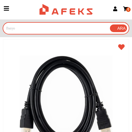
0
Üye Girişi
Üye Ol
Google İle Bağlan