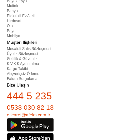
Beyaz Eşya
Mutfak
Banyo
Elektrikli Ev Aleti
Hırdavat
Oto
Boya
Mobilya
Müşteri İlişkileri
Mesafeli Satış Sözleşmesi
Üyelik Sözleşmesi
Gizlilik & Güvenlik
K.V.K.K Aydınlatma
Kargo Takibi
Alışverişsiz Ödeme
Fatura Sorgulama
Bize Ulaşın
444 5 235
0533 030 82 13
eticaret@afeks.com.tr