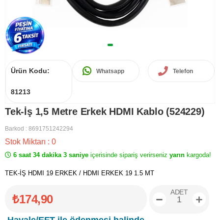
Ürün Kodu:
Whatsapp
Telefon
81213
Tek-İş 1,5 Metre Erkek HDMI Kablo (524229)
Barkod
:
8691751242294
Stok Miktarı
:
0
6 saat 34 dakika 3 saniye
içerisinde sipariş verirseniz
yarın
kargoda!
TEK-İŞ HDMI 19 ERKEK / HDMI ERKEK 19 1.5 MT
ADET
₺174,90