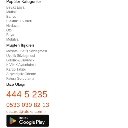
Popüler Kategoriler
Beyaz Eşya
Mutfak
Banyo
Elektrikli Ev Aleti
Hırdavat
Oto
Boya
Mobilya
Müşteri İlişkileri
Mesafeli Satış Sözleşmesi
Üyelik Sözleşmesi
Gizlilik & Güvenlik
K.V.K.K Aydınlatma
Kargo Takibi
Alışverişsiz Ödeme
Fatura Sorgulama
Bize Ulaşın
444 5 235
0533 030 82 13
eticaret@afeks.com.tr