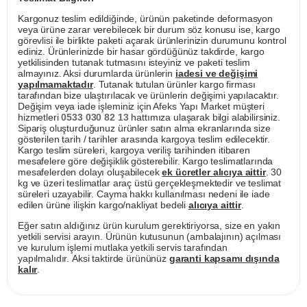
Kargonuz teslim edildiğinde, ürünün paketinde deformasyon
veya ürüne zarar verebilecek bir durum söz konusu ise, kargo
görevlisi ile birlikte paketi açarak ürünlerinizin durumunu kontrol
ediniz. Ürünlerinizde bir hasar gördüğünüz takdirde, kargo
yetkilisinden tutanak tutmasını isteyiniz ve paketi teslim
almayınız. Aksi durumlarda ürünlerin
iadesi ve değişimi
yapılmamaktadır
. Tutanak tutulan ürünler kargo firması
tarafından bize ulaştırılacak ve ürünlerin değişimi yapılacaktır.
Değişim veya iade işleminiz için Afeks Yapı Market müşteri
hizmetleri
0533 030 82 13
hattımıza ulaşarak bilgi alabilirsiniz.
Sipariş oluşturduğunuz ürünler satın alma ekranlarında size
gösterilen tarih / tarihler arasında kargoya teslim edilecektir.
Kargo teslim süreleri, kargoya veriliş tarihinden itibaren
mesafelere göre değişiklik gösterebilir. Kargo teslimatlarında
mesafelerden dolayı oluşabilecek
ek ücretler alıcıya aittir
. 30
kg ve üzeri teslimatlar araç üstü gerçekleşmektedir ve teslimat
süreleri uzayabilir. Cayma hakkı kullanılması nedeni ile iade
edilen ürüne ilişkin kargo/nakliyat bedeli
alıcıya aittir
.
Eğer satın aldığınız ürün kurulum gerektiriyorsa, size en yakın
yetkili servisi arayın. Ürünün kutusunun (ambalajının) açılması
ve kurulum işlemi mutlaka yetkili servis tarafından
yapılmalıdır. Aksi taktirde ürününüz
garanti kapsamı dışında
kalır
.