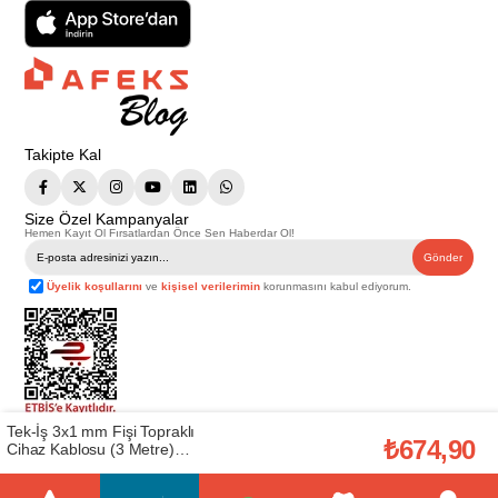
Takipte Kal
Size Özel Kampanyalar
Hemen Kayıt Ol Fırsatlardan Önce Sen Haberdar Ol!
Gönder
Üyelik koşullarını
ve
kişisel verilerimin
korunmasını kabul ediyorum.
Tek-İş 3x1 mm Fişi Topraklı
Telif Hakkı © 2026
Afeks Yapı Market
. Tüm hakları saklıdır.
₺674,90
Cihaz Kablosu (3 Metre)
Bu web sitesindeki tüm ürünler ticari amaçlıdır. Web sitemizde yer alan
(521342)
görsel ve yazılı içerikler firmamıza ait olup, firmamızın yazılı izni alınmadan
hiçbir yazılı/görsel içerik, logo, kopyalanamaz, kaynak gösterilemez ve
başka yerlerde kullanılamaz. İçeriklerin izin alınmadan kopyalanması ve