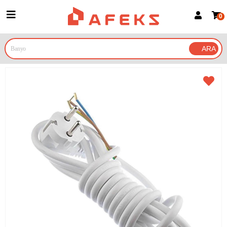
0
Üye Girişi
Üye Ol
Google İle Bağlan