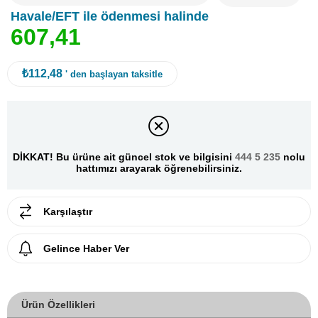
Havale/EFT ile ödenmesi halinde
6
0
7
,
4
1
₺112,48
' den başlayan taksitle
DİKKAT! Bu ürüne ait güncel stok ve bilgisini
444 5 235
nolu
hattımızı arayarak öğrenebilirsiniz.
Karşılaştır
Gelince Haber Ver
Ürün Özellikleri