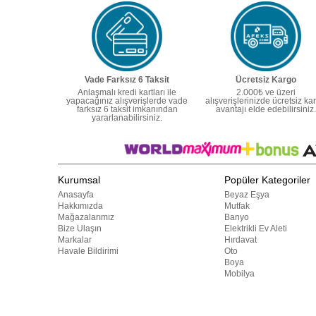
Vade Farksız 6 Taksit
Ücretsiz Kargo
Anlaşmalı kredi kartları ile
2.000₺ ve üzeri
yapacağınız alışverişlerde vade
alışverişlerinizde ücretsiz ka
farksız 6 taksit imkanından
avantajı elde edebilirsiniz.
yararlanabilirsiniz.
Kurumsal
Popüler Kategoriler
Anasayfa
Beyaz Eşya
Hakkımızda
Mutfak
Mağazalarımız
Banyo
Bize Ulaşın
Elektrikli Ev Aleti
Markalar
Hırdavat
Havale Bildirimi
Oto
Boya
Mobilya