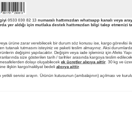
giyi
0533 030 82 13
numaralı hattımızdan whatsapp kanalı veya arayar
da yer aldığı için mutlaka destek hattımızdan bilgi talep etmenizi t
a ürüne zarar verebilecek bir durum söz konusu ise, kargo görevlisi ile b
en tutanak tutmasını isteyiniz ve paketi teslim almayınız. Aksi durumlard
ürünlerin değişimi yapılacaktır. Değişim veya iade işleminiz için Afeks Ya
ranlarında size gösterilen tarih / tarihler arasında kargoya teslim edilecekt
a mesafelerden dolayı oluşabilecek
ek ücretler alıcıya aittir
. 30 kg ve üzer
ne ilişkin kargo/nakliyat bedeli
alıcıya aittir
.
 yetkili servisi arayın. Ürünün kutusunun (ambalajının) açılması ve kurulu