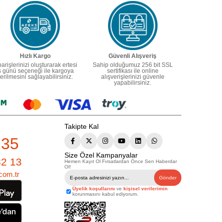
Hızlı Kargo
Güvenli Alışveriş
parişlerinizi oluşturarak ertesi
Sahip olduğumuz 256 bit SSL
ş günü seçeneği ile kargoya
sertifikası ile online
erilmesini sağlayabilirsiniz.
alışverişlerinizi güvenle
yapabilirsiniz.
Takipte Kal
235
Size Özel Kampanyalar
82 13
Hemen Kayıt Ol Fırsatlardan Önce Sen Haberdar
Ol!
com.tr
Gönder
Üyelik koşullarını
ve
kişisel verilerimin
korunmasını kabul ediyorum.