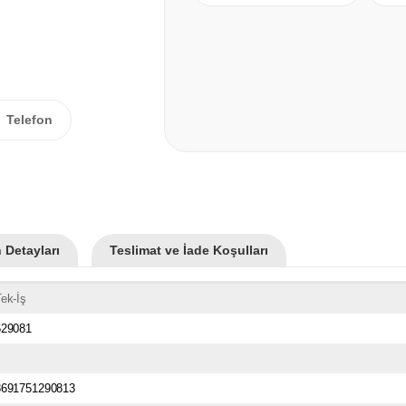
Telefon
 Detayları
Teslimat ve İade Koşulları
ek-İş
529081
8691751290813