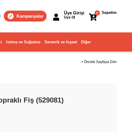
Üye Girişi
Sepetim
0
Kampanyalar
Üye Ol
ci
Isıtma ve Soğutma
Seramik ve İnşaat
Diğer
< Önceki Sayfaya Dön
opraklı Fiş (529081)