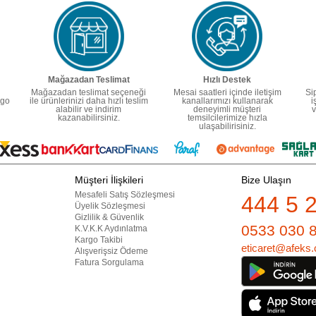
Mağazadan Teslimat
Hızlı Destek
Mağazadan teslimat seçeneği
Mesai saatleri içinde iletişim
Si
rgo
ile ürünlerinizi daha hızlı teslim
kanallarımızı kullanarak
i
alabilir ve indirim
deneyimli müşteri
v
kazanabilirsiniz.
temsilcilerimize hızla
ulaşabilirisiniz.
Müşteri İlişkileri
Bize Ulaşın
Mesafeli Satış Sözleşmesi
444 5 
Üyelik Sözleşmesi
Gizlilik & Güvenlik
0533 030 
K.V.K.K Aydınlatma
Kargo Takibi
eticaret@afeks.
Alışverişsiz Ödeme
Fatura Sorgulama