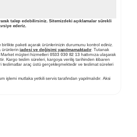
ak talep edebilirsiniz. Sitemizdeki açıklamalar sürekli
avsiye ederiz.
irlikte paketi açarak ürünlerinizin durumunu kontrol ediniz.
a ürünlerin
iadesi ve değişimi yapılmamaktadır
. Tutanak
pı Market müşteri hizmetleri
0533 030 82 13
hattımıza ulaşarak
ir. Kargo teslim süreleri, kargoya veriliş tarihinden itibaren
i teslimatlar araç üstü gerçekleşmektedir ve teslimat süreleri
m işlemi mutlaka yetkili servis tarafından yapılmalıdır. Aksi