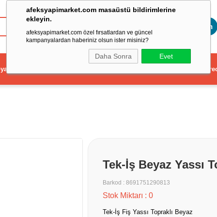
afeksyapimarket.com masaüstü bildirimlerine
ekleyin.
Toptan
afeksyapimarket.com özel fırsatlardan ve güncel
kampanyalardan haberiniz olsun ister misiniz?
Daha Sonra
Evet
ya
Elektrikli El Aleti
Aydınlatma ve Elektrik
Dekorasyon ve Ev Gere
Tek-İş Beyaz Yassı T
Barkod
:
8691751290813
Stok Miktarı
:
0
Tek-İş Fiş Yassı Topraklı Beyaz