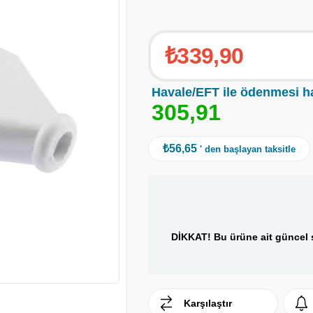
₺339,90
Havale/EFT ile ödenmesi h
3
0
5
,
9
1
₺56,65
' den başlayan taksitle
DİKKAT! Bu ürüne ait güncel s
Karşılaştır