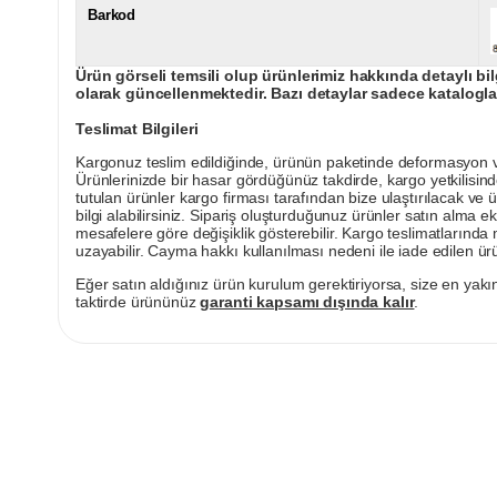
Barkod
Ürün görseli temsili olup ürünlerimiz hakkında detaylı bil
olarak güncellenmektedir. Bazı detaylar sadece kataloglar
Teslimat Bilgileri
Kargonuz teslim edildiğinde, ürünün paketinde deformasyon vey
Ürünlerinizde bir hasar gördüğünüz takdirde, kargo yetkilisind
tutulan ürünler kargo firması tarafından bize ulaştırılacak ve 
bilgi alabilirsiniz. Sipariş oluşturduğunuz ürünler satın alma ek
mesafelere göre değişiklik gösterebilir. Kargo teslimatlarınd
uzayabilir. Cayma hakkı kullanılması nedeni ile iade edilen ürü
Eğer satın aldığınız ürün kurulum gerektiriyorsa, size en yakın
taktirde ürününüz
garanti kapsamı dışında kalır
.