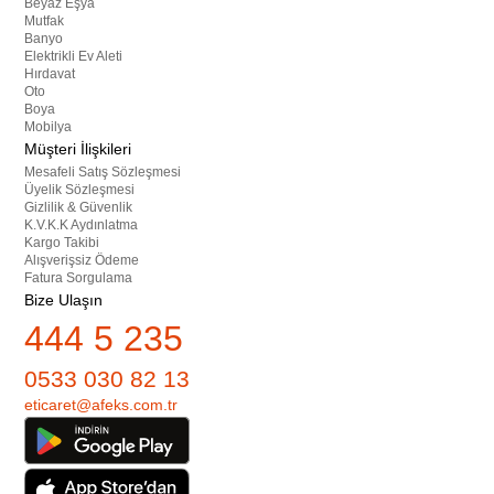
Beyaz Eşya
Mutfak
Banyo
Elektrikli Ev Aleti
Hırdavat
Oto
Boya
Mobilya
Müşteri İlişkileri
Mesafeli Satış Sözleşmesi
Üyelik Sözleşmesi
Gizlilik & Güvenlik
K.V.K.K Aydınlatma
Kargo Takibi
Alışverişsiz Ödeme
Fatura Sorgulama
Bize Ulaşın
444 5 235
0533 030 82 13
eticaret@afeks.com.tr