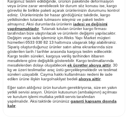
Kargonuz teslim edildiğinde, ürünün paketinde deformasyon
veya ürüne zarar verebilecek bir durum söz konusu ise, kargo
görevlisi ile birlikte paketi açarak ürünlerinizin durumunu kontrol
ediniz. Ürünlerinizde bir hasar gördüğünüz takdirde, kargo
yetkilisinden tutanak tutmasını isteyiniz ve paketi teslim
almayınız. Aksi durumlarda ürünlerin
iadesi ve değişimi
yapılmamaktadır
. Tutanak tutulan ürünler kargo firması
tarafından bize ulaştırılacak ve ürünlerin değişimi yapılacaktır.
Değişim veya iade işleminiz için Afeks Yapı Market müşteri
hizmetleri
0533 030 82 13
hattımıza ulaşarak bilgi alabilirsiniz.
Sipariş oluşturduğunuz ürünler satın alma ekranlarında size
gösterilen tarih / tarihler arasında kargoya teslim edilecektir.
Kargo teslim süreleri, kargoya veriliş tarihinden itibaren
mesafelere göre değişiklik gösterebilir. Kargo teslimatlarında
mesafelerden dolayı oluşabilecek
ek ücretler alıcıya aittir
. 30
kg ve üzeri teslimatlar araç üstü gerçekleşmektedir ve teslimat
süreleri uzayabilir. Cayma hakkı kullanılması nedeni ile iade
edilen ürüne ilişkin kargo/nakliyat bedeli
alıcıya aittir
.
Eğer satın aldığınız ürün kurulum gerektiriyorsa, size en yakın
yetkili servisi arayın. Ürünün kutusunun (ambalajının) açılması
ve kurulum işlemi mutlaka yetkili servis tarafından
yapılmalıdır. Aksi taktirde ürününüz
garanti kapsamı dışında
kalır
.