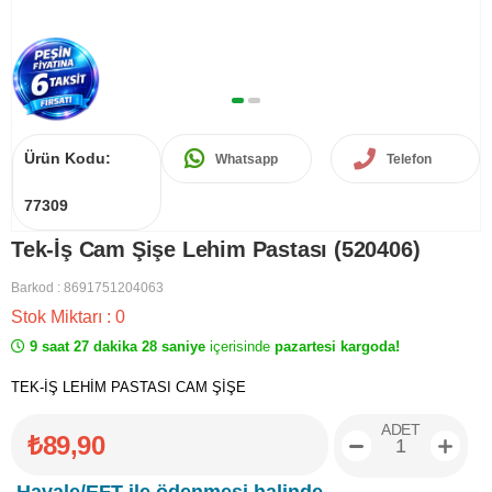
Ürün Kodu:
Whatsapp
Telefon
77309
Tek-İş Cam Şişe Lehim Pastası (520406)
Barkod
:
8691751204063
Stok Miktarı
:
0
9 saat 27 dakika 28 saniye
içerisinde
pazartesi kargoda!
TEK-İŞ LEHİM PASTASI CAM ŞİŞE
ADET
₺89,90