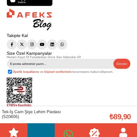
Takipte Kal
Size Özel Kampanyalar
Hemen Kayıt Ol Fırsatlardan Önce Sen Haberdar Ol!
Gönder
Üyelik koşullarını
ve
kişisel verilerimin
korunmasını kabul ediyorum.
Tek-İş Cam Şişe Lehim Pastası
Telif Hakkı © 2026
Afeks Yapı Market
. Tüm hakları saklıdır.
₺89,90
(520406)
Bu web sitesindeki tüm ürünler ticari amaçlıdır. Web sitemizde yer alan
görsel ve yazılı içerikler firmamıza ait olup, firmamızın yazılı izni alınmadan
hiçbir yazılı/görsel içerik, logo, kopyalanamaz, kaynak gösterilemez ve
başka yerlerde kullanılamaz. İçeriklerin izin alınmadan kopyalanması ve
kullanılması 5846 sayılı Fikir ve Sanat Eserleri Yasasına göre suçtur.