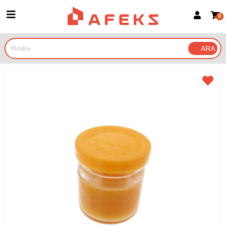
0
Üye Girişi
Üye Ol
Google İle Bağlan