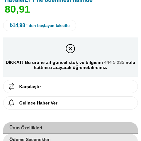
Havale/EFT ile ödenmesi halinde
8
0
,
9
1
₺14,98
' den başlayan taksitle
DİKKAT! Bu ürüne ait güncel stok ve bilgisini
444 5 235
nolu
hattımızı arayarak öğrenebilirsiniz.
Karşılaştır
Gelince Haber Ver
Ürün Özellikleri
Ödeme Seçenekleri