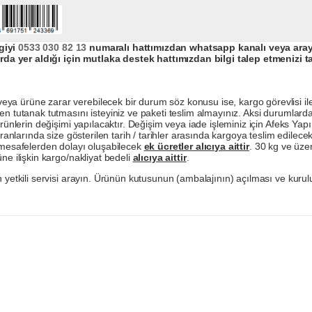
giyi
0533 030 82 13
numaralı hattımızdan whatsapp kanalı veya arayar
da yer aldığı için mutlaka destek hattımızdan bilgi talep etmenizi t
a ürüne zarar verebilecek bir durum söz konusu ise, kargo görevlisi ile b
en tutanak tutmasını isteyiniz ve paketi teslim almayınız. Aksi durumlard
ürünlerin değişimi yapılacaktır. Değişim veya iade işleminiz için Afeks Ya
ranlarında size gösterilen tarih / tarihler arasında kargoya teslim edilecekt
a mesafelerden dolayı oluşabilecek
ek ücretler alıcıya aittir
. 30 kg ve üzer
ne ilişkin kargo/nakliyat bedeli
alıcıya aittir
.
 yetkili servisi arayın. Ürünün kutusunun (ambalajının) açılması ve kurulu