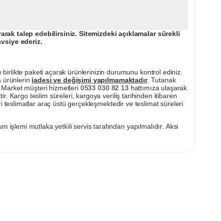
ak talep edebilirsiniz. Sitemizdeki açıklamalar sürekli
avsiye ederiz.
irlikte paketi açarak ürünlerinizin durumunu kontrol ediniz.
a ürünlerin
iadesi ve değişimi yapılmamaktadır
. Tutanak
pı Market müşteri hizmetleri
0533 030 82 13
hattımıza ulaşarak
ir. Kargo teslim süreleri, kargoya veriliş tarihinden itibaren
i teslimatlar araç üstü gerçekleşmektedir ve teslimat süreleri
m işlemi mutlaka yetkili servis tarafından yapılmalıdır. Aksi