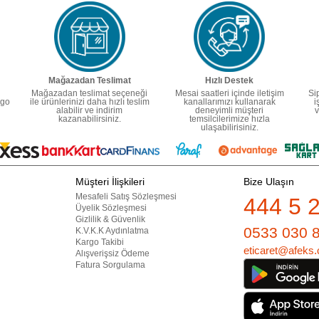
Mağazadan Teslimat
Hızlı Destek
Mağazadan teslimat seçeneği
Mesai saatleri içinde iletişim
Si
rgo
ile ürünlerinizi daha hızlı teslim
kanallarımızı kullanarak
i
alabilir ve indirim
deneyimli müşteri
v
kazanabilirsiniz.
temsilcilerimize hızla
ulaşabilirisiniz.
Müşteri İlişkileri
Bize Ulaşın
Mesafeli Satış Sözleşmesi
444 5 
Üyelik Sözleşmesi
Gizlilik & Güvenlik
0533 030 
K.V.K.K Aydınlatma
Kargo Takibi
eticaret@afeks.
Alışverişsiz Ödeme
Fatura Sorgulama