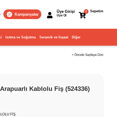
Üye Girişi
Sepetim
0
Kampanyalar
Üye Ol
ci
Isıtma ve Soğutma
Seramik ve İnşaat
Diğer
< Önceki Sayfaya Dön
 Arapuarlı Kablolu Fiş (524336)
BLOLU FİŞ