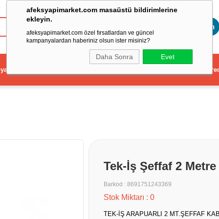
afeksyapimarket.com masaüstü bildirimlerine
ekleyin.
Toptan
afeksyapimarket.com özel fırsatlardan ve güncel
kampanyalardan haberiniz olsun ister misiniz?
Daha Sonra
Evet
ya
Elektrikli El Aleti
Aydınlatma ve Elektrik
Dekorasyon ve Ev Gere
Tek-İş Şeffaf 2 Metre
Barkod
:
8691751243369
Stok Miktarı
:
0
TEK-İŞ ARAPUARLI 2 MT.ŞEFFAF KA