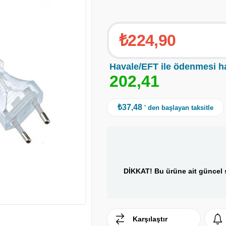
₺224,90
Havale/EFT ile ödenmesi h
2
0
2
,
4
1
₺37,48
' den başlayan taksitle
DİKKAT! Bu ürüne ait güncel s
Karşılaştır