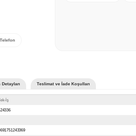
Telefon
 Detayları
Teslimat ve İade Koşulları
ek-İş
524336
8691751243369