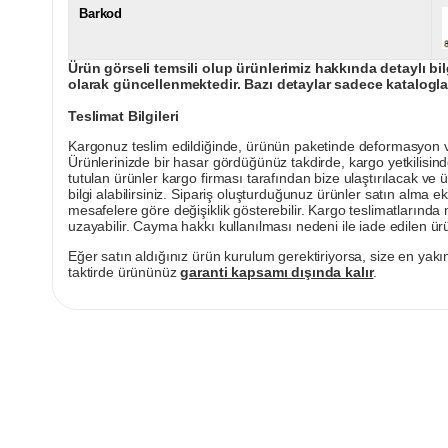
Barkod
Ürün görseli temsili olup ürünlerimiz hakkında detaylı bil
olarak güncellenmektedir. Bazı detaylar sadece kataloglar
Teslimat Bilgileri
Kargonuz teslim edildiğinde, ürünün paketinde deformasyon vey
Ürünlerinizde bir hasar gördüğünüz takdirde, kargo yetkilisind
tutulan ürünler kargo firması tarafından bize ulaştırılacak ve 
bilgi alabilirsiniz. Sipariş oluşturduğunuz ürünler satın alma ek
mesafelere göre değişiklik gösterebilir. Kargo teslimatlarınd
uzayabilir. Cayma hakkı kullanılması nedeni ile iade edilen ürü
Eğer satın aldığınız ürün kurulum gerektiriyorsa, size en yakın
taktirde ürününüz
garanti kapsamı dışında kalır
.