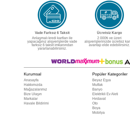
Vade Farksız 6 Taksit
Ücretsiz Kargo
Anlaşmalı kredi kartları ile
2.000₺ ve üzeri
yapacağınız alışverişlerde vade
alışverişlerinizde ücretsiz ka
farksız 6 taksit imkanından
avantajı elde edebilirsiniz.
yararlanabilirsiniz.
Kurumsal
Popüler Kategoriler
Anasayfa
Beyaz Eşya
Hakkımızda
Mutfak
Mağazalarımız
Banyo
Bize Ulaşın
Elektrikli Ev Aleti
Markalar
Hırdavat
Havale Bildirimi
Oto
Boya
Mobilya