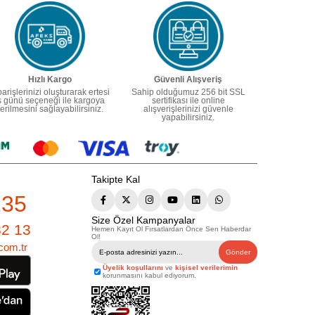
Hızlı Kargo
Güvenli Alışveriş
parişlerinizi oluşturarak ertesi
Sahip olduğumuz 256 bit SSL
ş günü seçeneği ile kargoya
sertifikası ile online
erilmesini sağlayabilirsiniz.
alışverişlerinizi güvenle
yapabilirsiniz.
Takipte Kal
235
Size Özel Kampanyalar
82 13
Hemen Kayıt Ol Fırsatlardan Önce Sen Haberdar
Ol!
com.tr
Gönder
Üyelik koşullarını
ve
kişisel verilerimin
korunmasını kabul ediyorum.