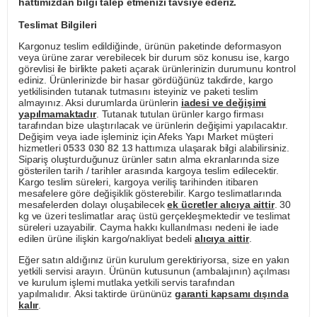
hattımızdan bilgi talep etmenizi tavsiye ederiz.
Teslimat Bilgileri
Kargonuz teslim edildiğinde, ürünün paketinde deformasyon
veya ürüne zarar verebilecek bir durum söz konusu ise, kargo
görevlisi ile birlikte paketi açarak ürünlerinizin durumunu kontrol
ediniz. Ürünlerinizde bir hasar gördüğünüz takdirde, kargo
yetkilisinden tutanak tutmasını isteyiniz ve paketi teslim
almayınız. Aksi durumlarda ürünlerin
iadesi ve değişimi
yapılmamaktadır
. Tutanak tutulan ürünler kargo firması
tarafından bize ulaştırılacak ve ürünlerin değişimi yapılacaktır.
Değişim veya iade işleminiz için Afeks Yapı Market müşteri
hizmetleri
0533 030 82 13
hattımıza ulaşarak bilgi alabilirsiniz.
Sipariş oluşturduğunuz ürünler satın alma ekranlarında size
gösterilen tarih / tarihler arasında kargoya teslim edilecektir.
Kargo teslim süreleri, kargoya veriliş tarihinden itibaren
mesafelere göre değişiklik gösterebilir. Kargo teslimatlarında
mesafelerden dolayı oluşabilecek
ek ücretler alıcıya aittir
. 30
kg ve üzeri teslimatlar araç üstü gerçekleşmektedir ve teslimat
süreleri uzayabilir. Cayma hakkı kullanılması nedeni ile iade
edilen ürüne ilişkin kargo/nakliyat bedeli
alıcıya aittir
.
Eğer satın aldığınız ürün kurulum gerektiriyorsa, size en yakın
yetkili servisi arayın. Ürünün kutusunun (ambalajının) açılması
ve kurulum işlemi mutlaka yetkili servis tarafından
yapılmalıdır. Aksi taktirde ürününüz
garanti kapsamı dışında
kalır
.