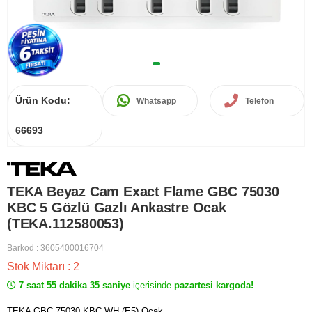
Ürün Kodu:
Whatsapp
Telefon
66693
TEKA Beyaz Cam Exact Flame GBC 75030
KBC 5 Gözlü Gazlı Ankastre Ocak
(TEKA.112580053)
Barkod
:
3605400016704
Stok Miktarı
:
2
7 saat 55 dakika 35 saniye
içerisinde
pazartesi kargoda!
TEKA GBC 75030 KBC WH (E5) Ocak