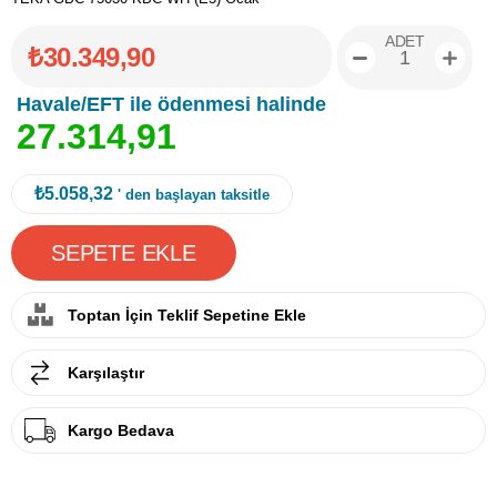
ADET
₺30.349,90
Havale/EFT ile ödenmesi halinde
2
7
.
3
1
4
,
9
1
₺5.058,32
' den başlayan taksitle
Toptan İçin Teklif Sepetine Ekle
Karşılaştır
Kargo Bedava