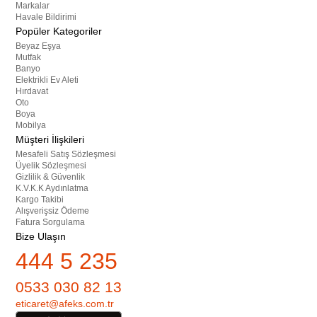
Markalar
Havale Bildirimi
Popüler Kategoriler
Beyaz Eşya
Mutfak
Banyo
Elektrikli Ev Aleti
Hırdavat
Oto
Boya
Mobilya
Müşteri İlişkileri
Mesafeli Satış Sözleşmesi
Üyelik Sözleşmesi
Gizlilik & Güvenlik
K.V.K.K Aydınlatma
Kargo Takibi
Alışverişsiz Ödeme
Fatura Sorgulama
Bize Ulaşın
444 5 235
0533 030 82 13
eticaret@afeks.com.tr