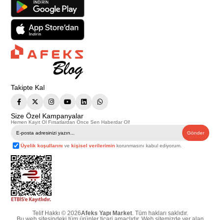
Takipte Kal
Size Özel Kampanyalar
Hemen Kayıt Ol Fırsatlardan Önce Sen Haberdar Ol!
Gönder
Üyelik koşullarını
ve
kişisel verilerimin
korunmasını kabul ediyorum.
Telif Hakkı © 2026
Afeks Yapı Market
. Tüm hakları saklıdır.
Bu web sitesindeki tüm ürünler ticari amaçlıdır. Web sitemizde yer alan