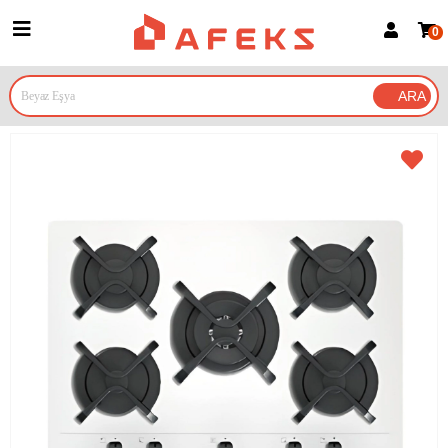
0
Üye Girişi
Üye Ol
Google İle Bağlan