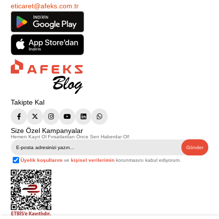
eticaret@afeks.com.tr
Takipte Kal
Size Özel Kampanyalar
Hemen Kayıt Ol Fırsatlardan Önce Sen Haberdar Ol!
Gönder
Üyelik koşullarını
ve
kişisel verilerimin
korunmasını kabul ediyorum.