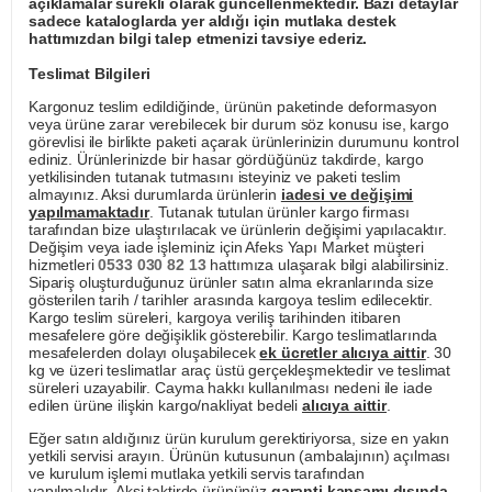
açıklamalar sürekli olarak güncellenmektedir. Bazı detaylar
sadece kataloglarda yer aldığı için mutlaka destek
hattımızdan bilgi talep etmenizi tavsiye ederiz.
Teslimat Bilgileri
Kargonuz teslim edildiğinde, ürünün paketinde deformasyon
veya ürüne zarar verebilecek bir durum söz konusu ise, kargo
görevlisi ile birlikte paketi açarak ürünlerinizin durumunu kontrol
ediniz. Ürünlerinizde bir hasar gördüğünüz takdirde, kargo
yetkilisinden tutanak tutmasını isteyiniz ve paketi teslim
almayınız. Aksi durumlarda ürünlerin
iadesi ve değişimi
yapılmamaktadır
. Tutanak tutulan ürünler kargo firması
tarafından bize ulaştırılacak ve ürünlerin değişimi yapılacaktır.
Değişim veya iade işleminiz için Afeks Yapı Market müşteri
hizmetleri
0533 030 82 13
hattımıza ulaşarak bilgi alabilirsiniz.
Sipariş oluşturduğunuz ürünler satın alma ekranlarında size
gösterilen tarih / tarihler arasında kargoya teslim edilecektir.
Kargo teslim süreleri, kargoya veriliş tarihinden itibaren
mesafelere göre değişiklik gösterebilir. Kargo teslimatlarında
mesafelerden dolayı oluşabilecek
ek ücretler alıcıya aittir
. 30
kg ve üzeri teslimatlar araç üstü gerçekleşmektedir ve teslimat
süreleri uzayabilir. Cayma hakkı kullanılması nedeni ile iade
edilen ürüne ilişkin kargo/nakliyat bedeli
alıcıya aittir
.
Eğer satın aldığınız ürün kurulum gerektiriyorsa, size en yakın
yetkili servisi arayın. Ürünün kutusunun (ambalajının) açılması
ve kurulum işlemi mutlaka yetkili servis tarafından
yapılmalıdır. Aksi taktirde ürününüz
garanti kapsamı dışında