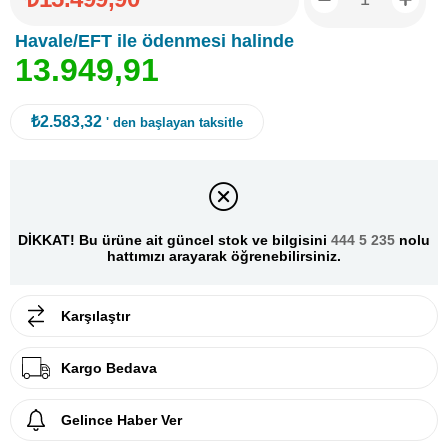
Havale/EFT ile ödenmesi halinde
1
3
.
9
4
9
,
9
1
₺2.583,32
' den başlayan taksitle
DİKKAT! Bu ürüne ait güncel stok ve bilgisini
444 5 235
nolu
hattımızı arayarak öğrenebilirsiniz.
Karşılaştır
Kargo Bedava
Gelince Haber Ver