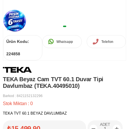
Ürün Kodu:
Whatsapp
Telefon
224858
TEKA Beyaz Cam TVT 60.1 Duvar Tipi
Davlumbaz (TEKA.40495010)
Barkod
:
8421152132296
Stok Miktarı
:
0
TEKA TVT 60.1 BEYAZ DAVLUMBAZ
ADET
₺15.499,90