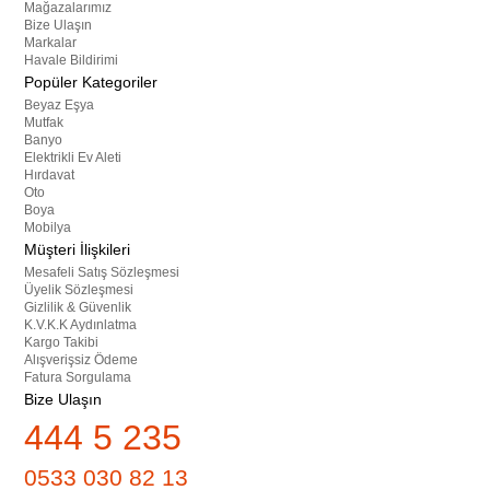
Mağazalarımız
Bize Ulaşın
Markalar
Havale Bildirimi
Popüler Kategoriler
Beyaz Eşya
Mutfak
Banyo
Elektrikli Ev Aleti
Hırdavat
Oto
Boya
Mobilya
Müşteri İlişkileri
Mesafeli Satış Sözleşmesi
Üyelik Sözleşmesi
Gizlilik & Güvenlik
K.V.K.K Aydınlatma
Kargo Takibi
Alışverişsiz Ödeme
Fatura Sorgulama
Bize Ulaşın
444 5 235
0533 030 82 13