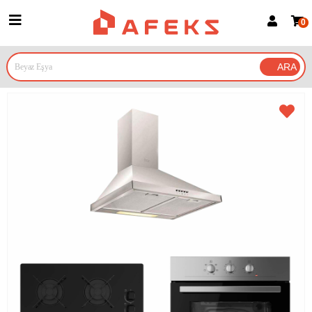
0
Üye Girişi
Üye Ol
Google İle Bağlan