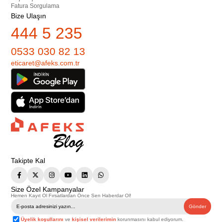
Fatura Sorgulama
Bize Ulaşın
444 5 235
0533 030 82 13
eticaret@afeks.com.tr
Takipte Kal
Size Özel Kampanyalar
Hemen Kayıt Ol Fırsatlardan Önce Sen Haberdar Ol!
Gönder
Üyelik koşullarını
ve
kişisel verilerimin
korunmasını kabul ediyorum.