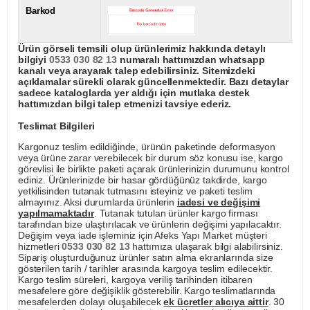
Barkod
Ürün görseli temsili olup ürünlerimiz hakkında detaylı
bilgiyi
0533 030 82 13
numaralı hattımızdan whatsapp
kanalı veya arayarak talep edebilirsiniz. Sitemizdeki
açıklamalar sürekli olarak güncellenmektedir. Bazı detaylar
sadece kataloglarda yer aldığı için mutlaka destek
hattımızdan bilgi talep etmenizi tavsiye ederiz.
Teslimat Bilgileri
Kargonuz teslim edildiğinde, ürünün paketinde deformasyon
veya ürüne zarar verebilecek bir durum söz konusu ise, kargo
görevlisi ile birlikte paketi açarak ürünlerinizin durumunu kontrol
ediniz. Ürünlerinizde bir hasar gördüğünüz takdirde, kargo
yetkilisinden tutanak tutmasını isteyiniz ve paketi teslim
almayınız. Aksi durumlarda ürünlerin
iadesi ve değişimi
yapılmamaktadır
. Tutanak tutulan ürünler kargo firması
tarafından bize ulaştırılacak ve ürünlerin değişimi yapılacaktır.
Değişim veya iade işleminiz için Afeks Yapı Market müşteri
hizmetleri
0533 030 82 13
hattımıza ulaşarak bilgi alabilirsiniz.
Sipariş oluşturduğunuz ürünler satın alma ekranlarında size
gösterilen tarih / tarihler arasında kargoya teslim edilecektir.
Kargo teslim süreleri, kargoya veriliş tarihinden itibaren
mesafelere göre değişiklik gösterebilir. Kargo teslimatlarında
mesafelerden dolayı oluşabilecek
ek ücretler alıcıya aittir
. 30