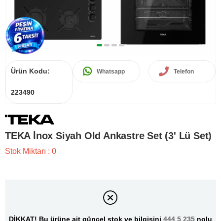
Ürün Kodu:
Whatsapp
Telefon
223490
TEKA İnox Siyah Old Ankastre Set (3' Lü Set)
Stok Miktarı
:
0
DİKKAT! Bu ürüne ait güncel stok ve bilgisini
444 5 235
nolu