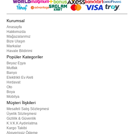
Kurumsal
Anasayfa
Hakkımızda
Mağazalarımız
Bize Ulaşın
Markalar
Havale Bildirimi
Popüler Kategoriler
Beyaz Eşya
Mutfak
Banyo
Elektrikli Ev Aleti
Hırdavat
Oto
Boya
Mobilya
Müşteri İlişkileri
Mesafeli Satış Sözleşmesi
Üyelik Sözleşmesi
Gizlilik & Güvenlik
K.V.K.K Aydınlatma
Kargo Takibi
Alışverişsiz Ödeme