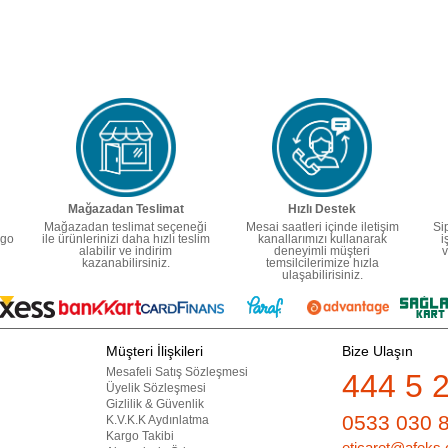
Mağazadan Teslimat
Hızlı Destek
Mağazadan teslimat seçeneği
Mesai saatleri içinde iletişim
Si
rgo
ile ürünlerinizi daha hızlı teslim
kanallarımızı kullanarak
i
alabilir ve indirim
deneyimli müşteri
v
kazanabilirsiniz.
temsilcilerimize hızla
ulaşabilirisiniz.
Müşteri İlişkileri
Bize Ulaşın
Mesafeli Satış Sözleşmesi
444 5 
Üyelik Sözleşmesi
Gizlilik & Güvenlik
0533 030 
K.V.K.K Aydınlatma
Kargo Takibi
eticaret@afeks.