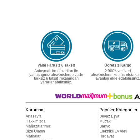
Vade Farksız 6 Taksit
Ücretsiz Kargo
Anlaşmalı kredi kartları ile
2.000₺ ve üzeri
yapacağınız alışverişlerde vade
alışverişlerinizde ücretsiz ka
farksız 6 taksit imkanından
avantajı elde edebilirsiniz.
yararlanabilirsiniz.
Kurumsal
Popüler Kategoriler
Anasayfa
Beyaz Eşya
Hakkımızda
Mutfak
Mağazalarımız
Banyo
Bize Ulaşın
Elektrikli Ev Aleti
Markalar
Hırdavat