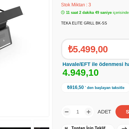
Stok Miktarı
:
3
11 saat 2 dakika 49 saniye
içerisinde
TEKA ELITE GRILL BK-SS
₺5.499,00
Havale/EFT ile ödenmesi h
4
.
9
4
9
,
1
0
₺916,50
' den başlayan taksitle
ADET
Toptan İçin Teklif