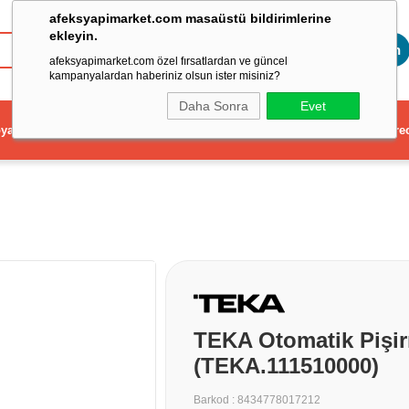
afeksyapimarket.com masaüstü bildirimlerine
ekleyin.
Toptan
afeksyapimarket.com özel fırsatlardan ve güncel
kampanyalardan haberiniz olsun ister misiniz?
Daha Sonra
Evet
ya
Elektrikli El Aleti
Aydınlatma ve Elektrik
Dekorasyon ve Ev Gere
TEKA Otomatik Pişir
(TEKA.111510000)
Barkod
:
8434778017212