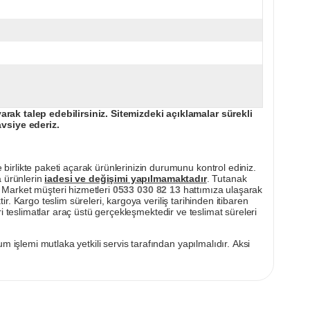
ak talep edebilirsiniz. Sitemizdeki açıklamalar sürekli
avsiye ederiz.
irlikte paketi açarak ürünlerinizin durumunu kontrol ediniz.
a ürünlerin
iadesi ve değişimi yapılmamaktadır
. Tutanak
pı Market müşteri hizmetleri
0533 030 82 13
hattımıza ulaşarak
ir. Kargo teslim süreleri, kargoya veriliş tarihinden itibaren
i teslimatlar araç üstü gerçekleşmektedir ve teslimat süreleri
m işlemi mutlaka yetkili servis tarafından yapılmalıdır. Aksi