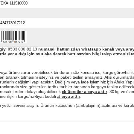
TEKA.111510000
8434778017212
giyi
0533 030 82 13
numaralı hattımızdan whatsapp kanalı veya arayar
da yer aldığı için mutlaka destek hattımızdan bilgi talep etmenizi t
a ürüne zarar verebilecek bir durum söz konusu ise, kargo görevlisi ile b
en tutanak tutmasını isteyiniz ve paketi teslim almayınız. Aksi durumlard
ürünlerin değişimi yapılacaktır. Değişim veya iade işleminiz için Afeks Ya
ranlarında size gösterilen tarih / tarihler arasında kargoya teslim edilecekt
a mesafelerden dolayı oluşabilecek
ek ücretler alıcıya aittir
. 30 kg ve üzer
ne ilişkin kargo/nakliyat bedeli
alıcıya aittir
.
 yetkili servisi arayın. Ürünün kutusunun (ambalajının) açılması ve kurulu