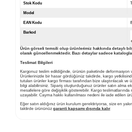
Stok Kodu
Model
EAN Kodu
Barkod
Ürün görseli temsili olup ürünlerimiz hakkında detaylı bil
olarak güncellenmektedir. Bazı detaylar sadece kataloglar
Teslimat Bilgileri
Kargonuz teslim edildiğinde, ürünün paketinde deformasyon vey
Ürünlerinizde bir hasar gördüğünüz takdirde, kargo yetkilisind
tutulan ürünler kargo firması tarafından bize ulaştırılacak ve 
bilgi alabilirsiniz. Sipariş oluşturduğunuz ürünler satın alma ek
mesafelere göre değişiklik gösterebilir. Kargo teslimatlarınd
uzayabilir. Cayma hakkı kullanılması nedeni ile iade edilen ürü
Eğer satın aldığınız ürün kurulum gerektiriyorsa, size en yakın
taktirde ürününüz
garanti kapsamı dışında kalır
.