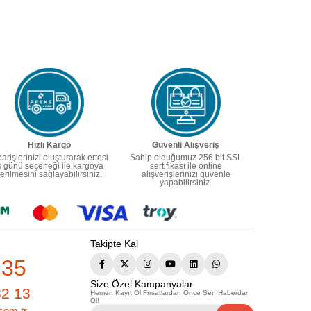
Hızlı Kargo
Güvenli Alışveriş
parişlerinizi oluşturarak ertesi
Sahip olduğumuz 256 bit SSL
ş günü seçeneği ile kargoya
sertifikası ile online
erilmesini sağlayabilirsiniz.
alışverişlerinizi güvenle
yapabilirsiniz.
Takipte Kal
235
Size Özel Kampanyalar
82 13
Hemen Kayıt Ol Fırsatlardan Önce Sen Haberdar
Ol!
com.tr