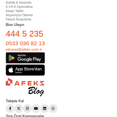
Gizlilik & Güvenlik
K.V.K.K Aydınlatma
Kargo Takibi
Alışverişsiz Ödeme
Fatura Sorgulama
Bize Ulaşın
444 5 235
0533 030 82 13
eticaret@afeks.com.tr
Takipte Kal
Size Özel Kampanyalar