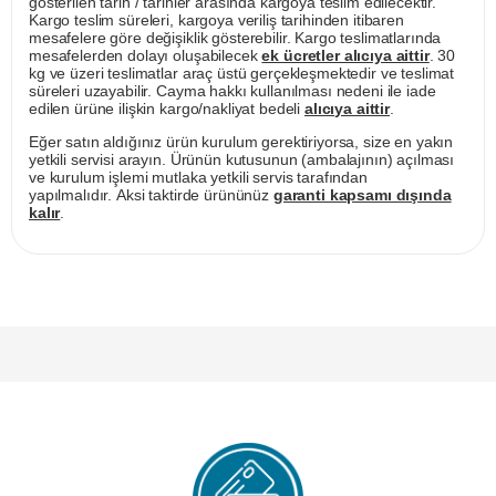
gösterilen tarih / tarihler arasında kargoya teslim edilecektir.
Kargo teslim süreleri, kargoya veriliş tarihinden itibaren
mesafelere göre değişiklik gösterebilir. Kargo teslimatlarında
mesafelerden dolayı oluşabilecek
ek ücretler alıcıya aittir
. 30
kg ve üzeri teslimatlar araç üstü gerçekleşmektedir ve teslimat
süreleri uzayabilir. Cayma hakkı kullanılması nedeni ile iade
edilen ürüne ilişkin kargo/nakliyat bedeli
alıcıya aittir
.
Eğer satın aldığınız ürün kurulum gerektiriyorsa, size en yakın
yetkili servisi arayın. Ürünün kutusunun (ambalajının) açılması
ve kurulum işlemi mutlaka yetkili servis tarafından
yapılmalıdır. Aksi taktirde ürününüz
garanti kapsamı dışında
kalır
.