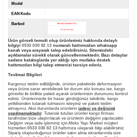
Model
EAN Kodu
Barkod
Ürün görseli temsili olup ürünlerimiz hakkında detaylı
bilgiyi
0533 030 82 13
numaralı hattımızdan whatsapp
kanalı veya arayarak talep edebilirsiniz. Sitemizdeki
açıklamalar sürekli olarak güncellenmektedir. Bazı detaylar
sadece kataloglarda yer aldığı için mutlaka destek
hattımızdan bilgi talep etmenizi tavsiye ederiz.
Teslimat Bilgileri
Kargonuz teslim edildiğinde, ürünün paketinde deformasyon
veya ürüne zarar verebilecek bir durum söz konusu ise, kargo
görevlisi ile birlikte paketi açarak ürünlerinizin durumunu kontrol
ediniz. Ürünlerinizde bir hasar gördüğünüz takdirde, kargo
yetkilisinden tutanak tutmasını isteyiniz ve paketi teslim
almayınız. Aksi durumlarda ürünlerin
iadesi ve değişimi
yapılmamaktadır
. Tutanak tutulan ürünler kargo firması
tarafından bize ulaştırılacak ve ürünlerin değişimi yapılacaktır.
Değişim veya iade işleminiz için Afeks Yapı Market müşteri
hizmetleri
0533 030 82 13
hattımıza ulaşarak bilgi alabilirsiniz.
Sipariş oluşturduğunuz ürünler satın alma ekranlarında size