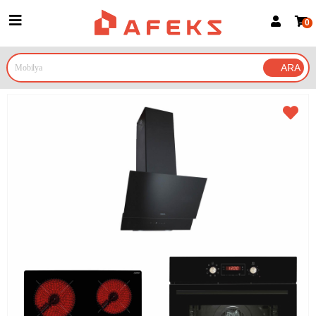
0
Üye Girişi
Üye Ol
Google İle Bağlan