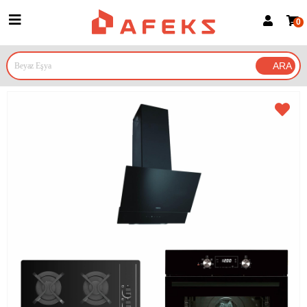
0
Üye Girişi
Üye Ol
Google İle Bağlan