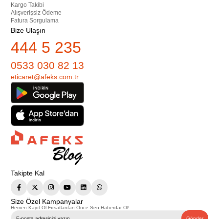
Kargo Takibi
Alışverişsiz Ödeme
Fatura Sorgulama
Bize Ulaşın
444 5 235
0533 030 82 13
eticaret@afeks.com.tr
Takipte Kal
Size Özel Kampanyalar
Hemen Kayıt Ol Fırsatlardan Önce Sen Haberdar Ol!
Gönder