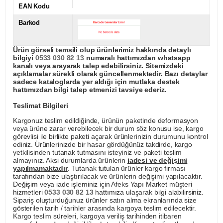
EAN Kodu
Barkod
Ürün görseli temsili olup ürünlerimiz hakkında detaylı
bilgiyi
0533 030 82 13
numaralı hattımızdan whatsapp
kanalı veya arayarak talep edebilirsiniz. Sitemizdeki
açıklamalar sürekli olarak güncellenmektedir. Bazı detaylar
sadece kataloglarda yer aldığı için mutlaka destek
hattımızdan bilgi talep etmenizi tavsiye ederiz.
Teslimat Bilgileri
Kargonuz teslim edildiğinde, ürünün paketinde deformasyon
veya ürüne zarar verebilecek bir durum söz konusu ise, kargo
görevlisi ile birlikte paketi açarak ürünlerinizin durumunu kontrol
ediniz. Ürünlerinizde bir hasar gördüğünüz takdirde, kargo
yetkilisinden tutanak tutmasını isteyiniz ve paketi teslim
almayınız. Aksi durumlarda ürünlerin
iadesi ve değişimi
yapılmamaktadır
. Tutanak tutulan ürünler kargo firması
tarafından bize ulaştırılacak ve ürünlerin değişimi yapılacaktır.
Değişim veya iade işleminiz için Afeks Yapı Market müşteri
hizmetleri
0533 030 82 13
hattımıza ulaşarak bilgi alabilirsiniz.
Sipariş oluşturduğunuz ürünler satın alma ekranlarında size
gösterilen tarih / tarihler arasında kargoya teslim edilecektir.
Kargo teslim süreleri, kargoya veriliş tarihinden itibaren