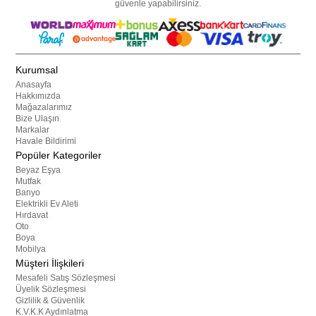
güvenle yapabilirsiniz.
Kurumsal
Anasayfa
Hakkımızda
Mağazalarımız
Bize Ulaşın
Markalar
Havale Bildirimi
Popüler Kategoriler
Beyaz Eşya
Mutfak
Banyo
Elektrikli Ev Aleti
Hırdavat
Oto
Boya
Mobilya
Müşteri İlişkileri
Mesafeli Satış Sözleşmesi
Üyelik Sözleşmesi
Gizlilik & Güvenlik
K.V.K.K Aydınlatma