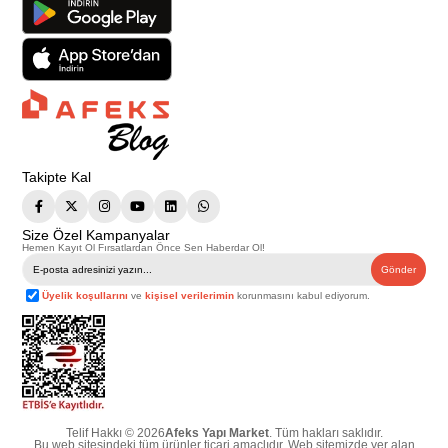
Takipte Kal
Size Özel Kampanyalar
Hemen Kayıt Ol Fırsatlardan Önce Sen Haberdar Ol!
Gönder
Üyelik koşullarını
ve
kişisel verilerimin
korunmasını kabul ediyorum.
Telif Hakkı © 2026
Afeks Yapı Market
. Tüm hakları saklıdır.
Bu web sitesindeki tüm ürünler ticari amaçlıdır. Web sitemizde yer alan