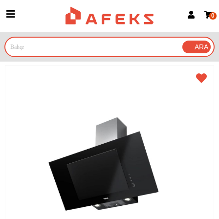
0
Üye Girişi
Üye Ol
Google İle Bağlan