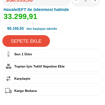
Havale/EFT ile ödenmesi halinde
3
3
.
2
9
9
,
9
1
₺6.166,65
' den başlayan taksitle
Son 1 Ürün
Toptan İçin Teklif Sepetine Ekle
Karşılaştır
Kargo Bedava