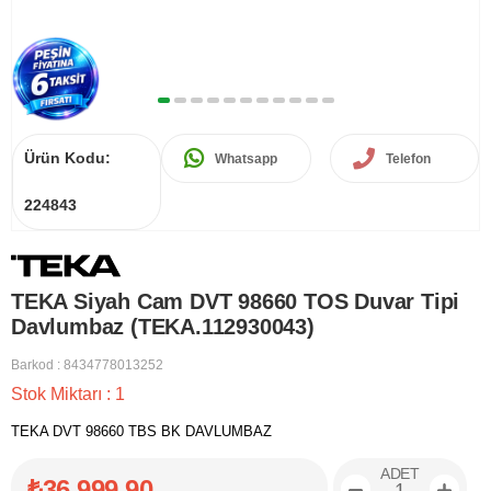
Ürün Kodu:
Whatsapp
Telefon
224843
TEKA Siyah Cam DVT 98660 TOS Duvar Tipi
Davlumbaz (TEKA.112930043)
Barkod
:
8434778013252
Stok Miktarı
:
1
TEKA DVT 98660 TBS BK DAVLUMBAZ
ADET
₺36.999,90