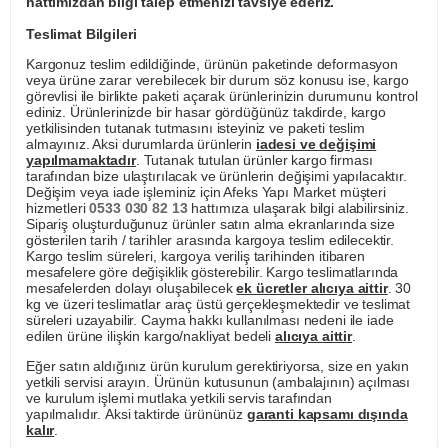
hattımızdan bilgi talep etmenizi tavsiye ederiz.
Teslimat Bilgileri
Kargonuz teslim edildiğinde, ürünün paketinde deformasyon
veya ürüne zarar verebilecek bir durum söz konusu ise, kargo
görevlisi ile birlikte paketi açarak ürünlerinizin durumunu kontrol
ediniz. Ürünlerinizde bir hasar gördüğünüz takdirde, kargo
yetkilisinden tutanak tutmasını isteyiniz ve paketi teslim
almayınız. Aksi durumlarda ürünlerin
iadesi ve değişimi
yapılmamaktadır
. Tutanak tutulan ürünler kargo firması
tarafından bize ulaştırılacak ve ürünlerin değişimi yapılacaktır.
Değişim veya iade işleminiz için Afeks Yapı Market müşteri
hizmetleri
0533 030 82 13
hattımıza ulaşarak bilgi alabilirsiniz.
Sipariş oluşturduğunuz ürünler satın alma ekranlarında size
gösterilen tarih / tarihler arasında kargoya teslim edilecektir.
Kargo teslim süreleri, kargoya veriliş tarihinden itibaren
mesafelere göre değişiklik gösterebilir. Kargo teslimatlarında
mesafelerden dolayı oluşabilecek
ek ücretler alıcıya aittir
. 30
kg ve üzeri teslimatlar araç üstü gerçekleşmektedir ve teslimat
süreleri uzayabilir. Cayma hakkı kullanılması nedeni ile iade
edilen ürüne ilişkin kargo/nakliyat bedeli
alıcıya aittir
.
Eğer satın aldığınız ürün kurulum gerektiriyorsa, size en yakın
yetkili servisi arayın. Ürünün kutusunun (ambalajının) açılması
ve kurulum işlemi mutlaka yetkili servis tarafından
yapılmalıdır. Aksi taktirde ürününüz
garanti kapsamı dışında
kalır
.