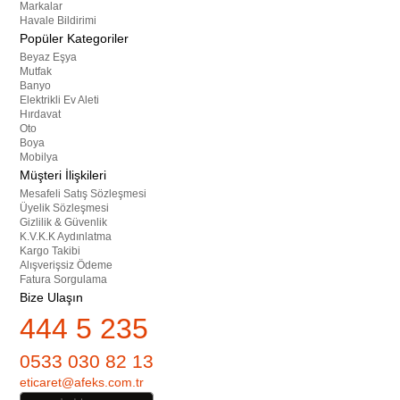
Markalar
Havale Bildirimi
Popüler Kategoriler
Beyaz Eşya
Mutfak
Banyo
Elektrikli Ev Aleti
Hırdavat
Oto
Boya
Mobilya
Müşteri İlişkileri
Mesafeli Satış Sözleşmesi
Üyelik Sözleşmesi
Gizlilik & Güvenlik
K.V.K.K Aydınlatma
Kargo Takibi
Alışverişsiz Ödeme
Fatura Sorgulama
Bize Ulaşın
444 5 235
0533 030 82 13
eticaret@afeks.com.tr