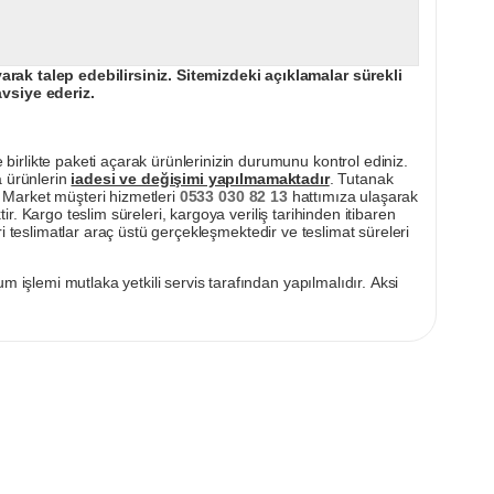
ak talep edebilirsiniz. Sitemizdeki açıklamalar sürekli
avsiye ederiz.
irlikte paketi açarak ürünlerinizin durumunu kontrol ediniz.
a ürünlerin
iadesi ve değişimi yapılmamaktadır
. Tutanak
pı Market müşteri hizmetleri
0533 030 82 13
hattımıza ulaşarak
ir. Kargo teslim süreleri, kargoya veriliş tarihinden itibaren
i teslimatlar araç üstü gerçekleşmektedir ve teslimat süreleri
m işlemi mutlaka yetkili servis tarafından yapılmalıdır. Aksi