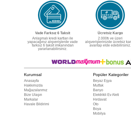
Vade Farksız 6 Taksit
Ücretsiz Kargo
Anlaşmalı kredi kartları ile
2.000₺ ve üzeri
yapacağınız alışverişlerde vade
alışverişlerinizde ücretsiz ka
farksız 6 taksit imkanından
avantajı elde edebilirsiniz.
yararlanabilirsiniz.
Kurumsal
Popüler Kategoriler
Anasayfa
Beyaz Eşya
Hakkımızda
Mutfak
Mağazalarımız
Banyo
Bize Ulaşın
Elektrikli Ev Aleti
Markalar
Hırdavat
Havale Bildirimi
Oto
Boya
Mobilya