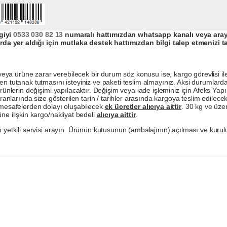
giyi
0533 030 82 13
numaralı hattımızdan whatsapp kanalı veya arayar
da yer aldığı için mutlaka destek hattımızdan bilgi talep etmenizi t
a ürüne zarar verebilecek bir durum söz konusu ise, kargo görevlisi ile b
en tutanak tutmasını isteyiniz ve paketi teslim almayınız. Aksi durumlard
ürünlerin değişimi yapılacaktır. Değişim veya iade işleminiz için Afeks Ya
ranlarında size gösterilen tarih / tarihler arasında kargoya teslim edilecekt
a mesafelerden dolayı oluşabilecek
ek ücretler alıcıya aittir
. 30 kg ve üzer
ne ilişkin kargo/nakliyat bedeli
alıcıya aittir
.
 yetkili servisi arayın. Ürünün kutusunun (ambalajının) açılması ve kurulu