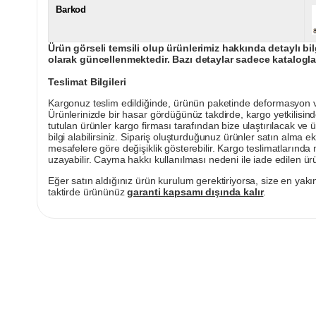
Barkod
Ürün görseli temsili olup ürünlerimiz hakkında detaylı bil
olarak güncellenmektedir. Bazı detaylar sadece kataloglar
Teslimat Bilgileri
Kargonuz teslim edildiğinde, ürünün paketinde deformasyon vey
Ürünlerinizde bir hasar gördüğünüz takdirde, kargo yetkilisind
tutulan ürünler kargo firması tarafından bize ulaştırılacak ve 
bilgi alabilirsiniz. Sipariş oluşturduğunuz ürünler satın alma ek
mesafelere göre değişiklik gösterebilir. Kargo teslimatlarınd
uzayabilir. Cayma hakkı kullanılması nedeni ile iade edilen ürü
Eğer satın aldığınız ürün kurulum gerektiriyorsa, size en yakın
taktirde ürününüz
garanti kapsamı dışında kalır
.