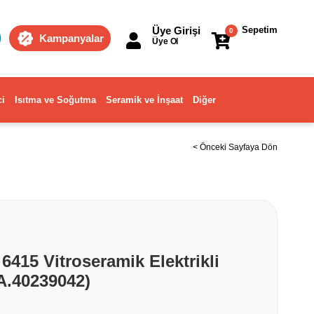
Üye Girişi
Sepetim
0
Kampanyalar
Üye Ol
ci
Isıtma ve Soğutma
Seramik ve İnşaat
Diğer
< Önceki Sayfaya Dön
415 Vitroseramik Elektrikli
A.40239042)