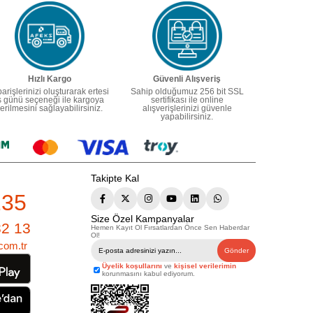
Hızlı Kargo
Güvenli Alışveriş
parişlerinizi oluşturarak ertesi
Sahip olduğumuz 256 bit SSL
ş günü seçeneği ile kargoya
sertifikası ile online
erilmesini sağlayabilirsiniz.
alışverişlerinizi güvenle
yapabilirsiniz.
Takipte Kal
235
Size Özel Kampanyalar
82 13
Hemen Kayıt Ol Fırsatlardan Önce Sen Haberdar
Ol!
com.tr
Gönder
Üyelik koşullarını
ve
kişisel verilerimin
korunmasını kabul ediyorum.