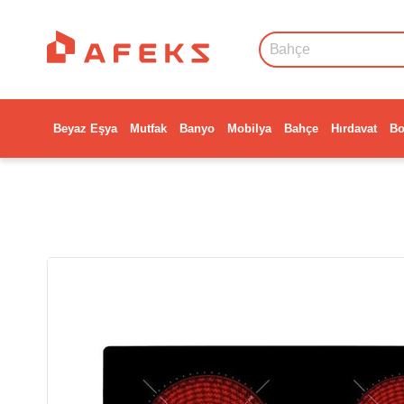
Beyaz Eşya
Mutfak
Banyo
Mobilya
Bahçe
Hırdavat
Bo