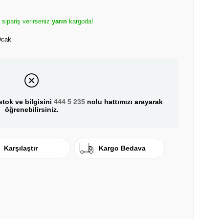
e sipariş verirseniz
yarın
kargoda!
Ocak
tok ve bilgisini
444 5 235
nolu hattımızı arayarak
öğrenebilirsiniz.
Karşılaştır
Kargo Bedava