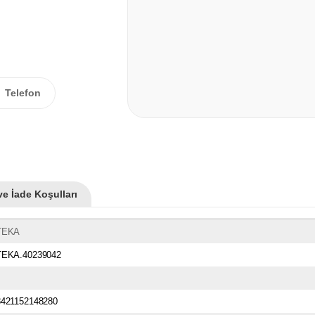
Telefon
ve İade Koşulları
TEKA
TEKA.40239042
8421152148280