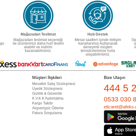
Mağazadan Teslimat
Hızlı Destek
Mağazadan teslimat seçeneği
Mesai saatleri içinde iletişim
Si
rgo
ile ürünlerinizi daha hızlı teslim
kanallarımızı kullanarak
i
alabilir ve indirim
deneyimli müşteri
v
kazanabilirsiniz.
temsilcilerimize hızla
ulaşabilirisiniz.
Müşteri İlişkileri
Bize Ulaşın
Mesafeli Satış Sözleşmesi
444 5 
Üyelik Sözleşmesi
Gizlilik & Güvenlik
0533 030 
K.V.K.K Aydınlatma
Kargo Takibi
eticaret@afeks.
Alışverişsiz Ödeme
Fatura Sorgulama