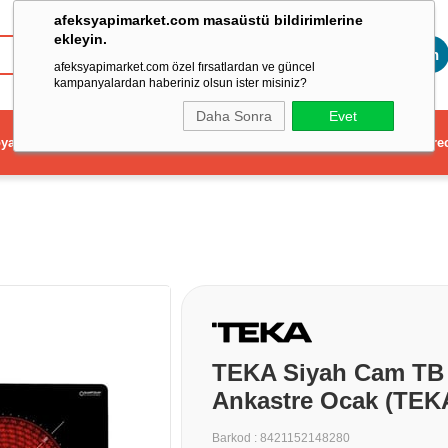
afeksyapimarket.com masaüstü bildirimlerine
ekleyin.
Toptan
afeksyapimarket.com özel fırsatlardan ve güncel
kampanyalardan haberiniz olsun ister misiniz?
Daha Sonra
Evet
ya
Elektrikli El Aleti
Aydınlatma ve Elektrik
Dekorasyon ve Ev Gere
TEKA Siyah Cam TB 6
Ankastre Ocak (TEK
Barkod
:
8421152148280