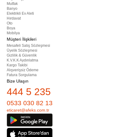
Mutfak
Banyo
Elektrikli Ev Aleti
Hırdavat
Oto
Boya
Mobilya
Müşteri İlişkileri
Mesafeli Satış Sözleşmesi
Üyelik Sözleşmesi
Gizlilik & Güvenlik
K.V.K.K Aydınlatma
Kargo Takibi
Alışverişsiz Ödeme
Fatura Sorgulama
Bize Ulaşın
444 5 235
0533 030 82 13
eticaret@afeks.com.tr