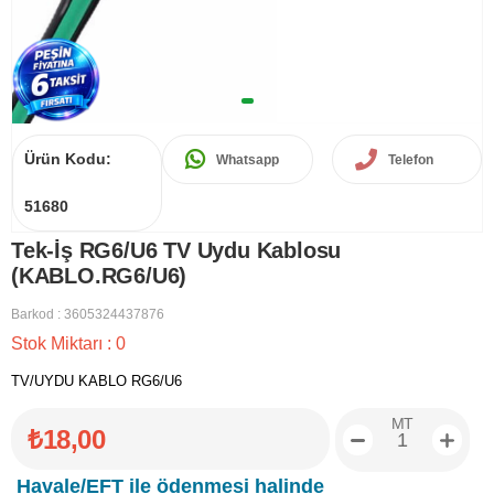
Ürün Kodu:
Whatsapp
Telefon
51680
Tek-İş RG6/U6 TV Uydu Kablosu
(KABLO.RG6/U6)
Barkod
:
3605324437876
Stok Miktarı
:
0
TV/UYDU KABLO RG6/U6
MT
₺18,00
Havale/EFT ile ödenmesi halinde