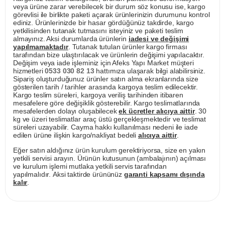
veya ürüne zarar verebilecek bir durum söz konusu ise, kargo
görevlisi ile birlikte paketi açarak ürünlerinizin durumunu kontrol
ediniz. Ürünlerinizde bir hasar gördüğünüz takdirde, kargo
yetkilisinden tutanak tutmasını isteyiniz ve paketi teslim
almayınız. Aksi durumlarda ürünlerin
iadesi ve değişimi
yapılmamaktadır
. Tutanak tutulan ürünler kargo firması
tarafından bize ulaştırılacak ve ürünlerin değişimi yapılacaktır.
Değişim veya iade işleminiz için Afeks Yapı Market müşteri
hizmetleri
0533 030 82 13
hattımıza ulaşarak bilgi alabilirsiniz.
Sipariş oluşturduğunuz ürünler satın alma ekranlarında size
gösterilen tarih / tarihler arasında kargoya teslim edilecektir.
Kargo teslim süreleri, kargoya veriliş tarihinden itibaren
mesafelere göre değişiklik gösterebilir. Kargo teslimatlarında
mesafelerden dolayı oluşabilecek
ek ücretler alıcıya aittir
. 30
kg ve üzeri teslimatlar araç üstü gerçekleşmektedir ve teslimat
süreleri uzayabilir. Cayma hakkı kullanılması nedeni ile iade
edilen ürüne ilişkin kargo/nakliyat bedeli
alıcıya aittir
.
Eğer satın aldığınız ürün kurulum gerektiriyorsa, size en yakın
yetkili servisi arayın. Ürünün kutusunun (ambalajının) açılması
ve kurulum işlemi mutlaka yetkili servis tarafından
yapılmalıdır. Aksi taktirde ürününüz
garanti kapsamı dışında
kalır
.