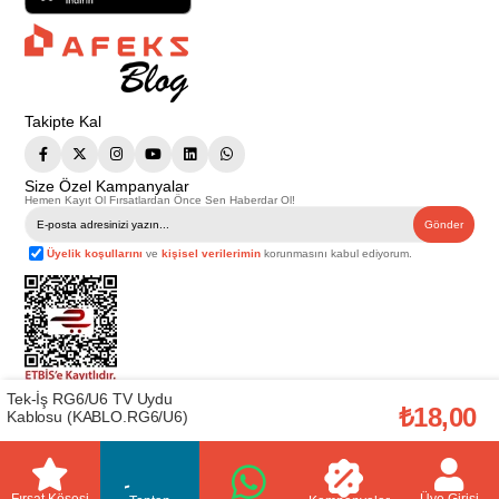
Takipte Kal
Size Özel Kampanyalar
Hemen Kayıt Ol Fırsatlardan Önce Sen Haberdar Ol!
Gönder
Üyelik koşullarını
ve
kişisel verilerimin
korunmasını kabul ediyorum.
Tek-İş RG6/U6 TV Uydu
Telif Hakkı © 2026
Afeks Yapı Market
. Tüm hakları saklıdır.
₺18,00
Kablosu (KABLO.RG6/U6)
Bu web sitesindeki tüm ürünler ticari amaçlıdır. Web sitemizde yer alan
görsel ve yazılı içerikler firmamıza ait olup, firmamızın yazılı izni alınmadan
hiçbir yazılı/görsel içerik, logo, kopyalanamaz, kaynak gösterilemez ve
başka yerlerde kullanılamaz. İçeriklerin izin alınmadan kopyalanması ve
kullanılması 5846 sayılı Fikir ve Sanat Eserleri Yasasına göre suçtur.