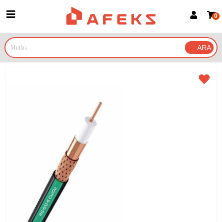
0
Üye Girişi
Üye Ol
Google İle Bağlan