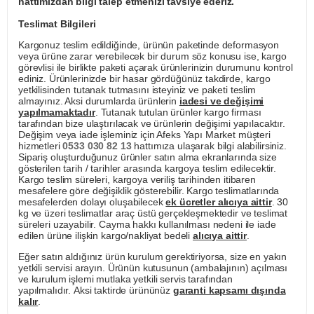
hattımızdan bilgi talep etmenizi tavsiye ederiz.
Teslimat Bilgileri
Kargonuz teslim edildiğinde, ürünün paketinde deformasyon
veya ürüne zarar verebilecek bir durum söz konusu ise, kargo
görevlisi ile birlikte paketi açarak ürünlerinizin durumunu kontrol
ediniz. Ürünlerinizde bir hasar gördüğünüz takdirde, kargo
yetkilisinden tutanak tutmasını isteyiniz ve paketi teslim
almayınız. Aksi durumlarda ürünlerin
iadesi ve değişimi
yapılmamaktadır
. Tutanak tutulan ürünler kargo firması
tarafından bize ulaştırılacak ve ürünlerin değişimi yapılacaktır.
Değişim veya iade işleminiz için Afeks Yapı Market müşteri
hizmetleri
0533 030 82 13
hattımıza ulaşarak bilgi alabilirsiniz.
Sipariş oluşturduğunuz ürünler satın alma ekranlarında size
gösterilen tarih / tarihler arasında kargoya teslim edilecektir.
Kargo teslim süreleri, kargoya veriliş tarihinden itibaren
mesafelere göre değişiklik gösterebilir. Kargo teslimatlarında
mesafelerden dolayı oluşabilecek
ek ücretler alıcıya aittir
. 30
kg ve üzeri teslimatlar araç üstü gerçekleşmektedir ve teslimat
süreleri uzayabilir. Cayma hakkı kullanılması nedeni ile iade
edilen ürüne ilişkin kargo/nakliyat bedeli
alıcıya aittir
.
Eğer satın aldığınız ürün kurulum gerektiriyorsa, size en yakın
yetkili servisi arayın. Ürünün kutusunun (ambalajının) açılması
ve kurulum işlemi mutlaka yetkili servis tarafından
yapılmalıdır. Aksi taktirde ürününüz
garanti kapsamı dışında
kalır
.