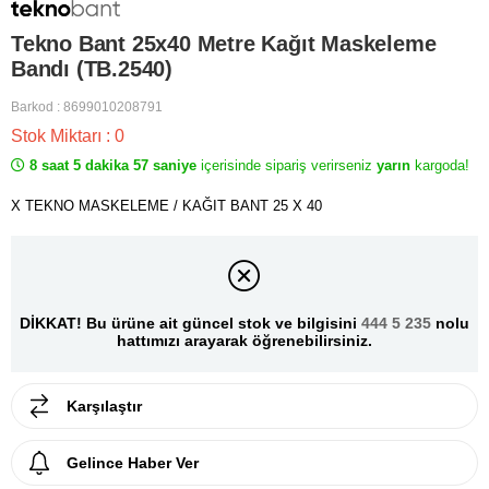
Tekno Bant 25x40 Metre Kağıt Maskeleme
Bandı (TB.2540)
Barkod
:
8699010208791
Stok Miktarı
:
0
8 saat 5 dakika 57 saniye
içerisinde sipariş verirseniz
yarın
kargoda!
X TEKNO MASKELEME / KAĞIT BANT 25 X 40
DİKKAT! Bu ürüne ait güncel stok ve bilgisini
444 5 235
nolu
hattımızı arayarak öğrenebilirsiniz.
Karşılaştır
Gelince Haber Ver