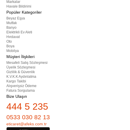
Markalar
Havale Bildirimi
Popüler Kategoriler
Beyaz Eşya
Mutfak
Banyo
Elektrikli Ev Aleti
Hırdavat
Oto
Boya
Mobilya
Müşteri İlişkileri
Mesafeli Satış Sözleşmesi
Üyelik Sözleşmesi
Gizlilik & Güvenlik
K.V.K.K Aydınlatma
Kargo Takibi
Alışverişsiz Ödeme
Fatura Sorgulama
Bize Ulaşın
444 5 235
0533 030 82 13
eticaret@afeks.com.tr