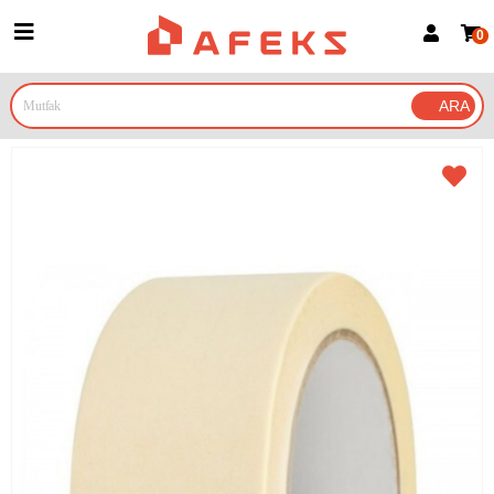
0
Üye Girişi
Üye Ol
Google İle Bağlan