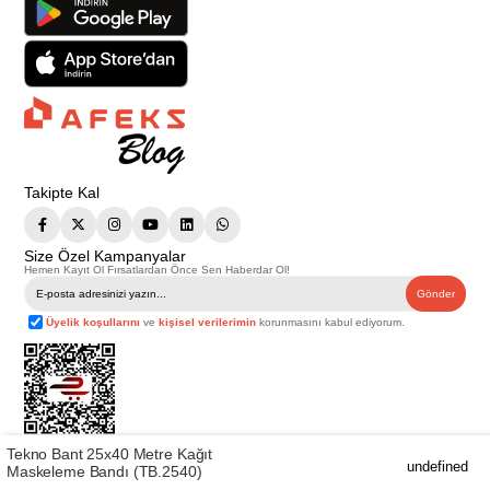
Takipte Kal
Size Özel Kampanyalar
Hemen Kayıt Ol Fırsatlardan Önce Sen Haberdar Ol!
Gönder
Üyelik koşullarını
ve
kişisel verilerimin
korunmasını kabul ediyorum.
Tekno Bant 25x40 Metre Kağıt
undefined
Maskeleme Bandı (TB.2540)
Telif Hakkı © 2026
Afeks Yapı Market
. Tüm hakları saklıdır.
Bu web sitesindeki tüm ürünler ticari amaçlıdır. Web sitemizde yer alan