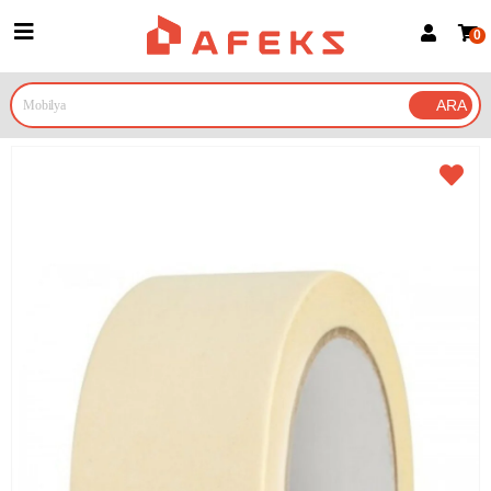
0
Üye Girişi
Üye Ol
Google İle Bağlan