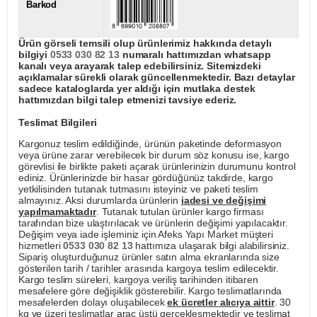
Barkod
Ürün görseli temsili olup ürünlerimiz hakkında detaylı
bilgiyi
0533 030 82 13
numaralı hattımızdan whatsapp
kanalı veya arayarak talep edebilirsiniz. Sitemizdeki
açıklamalar sürekli olarak güncellenmektedir. Bazı detaylar
sadece kataloglarda yer aldığı için mutlaka destek
hattımızdan bilgi talep etmenizi tavsiye ederiz.
Teslimat Bilgileri
Kargonuz teslim edildiğinde, ürünün paketinde deformasyon
veya ürüne zarar verebilecek bir durum söz konusu ise, kargo
görevlisi ile birlikte paketi açarak ürünlerinizin durumunu kontrol
ediniz. Ürünlerinizde bir hasar gördüğünüz takdirde, kargo
yetkilisinden tutanak tutmasını isteyiniz ve paketi teslim
almayınız. Aksi durumlarda ürünlerin
iadesi ve değişimi
yapılmamaktadır
. Tutanak tutulan ürünler kargo firması
tarafından bize ulaştırılacak ve ürünlerin değişimi yapılacaktır.
Değişim veya iade işleminiz için Afeks Yapı Market müşteri
hizmetleri
0533 030 82 13
hattımıza ulaşarak bilgi alabilirsiniz.
Sipariş oluşturduğunuz ürünler satın alma ekranlarında size
gösterilen tarih / tarihler arasında kargoya teslim edilecektir.
Kargo teslim süreleri, kargoya veriliş tarihinden itibaren
mesafelere göre değişiklik gösterebilir. Kargo teslimatlarında
mesafelerden dolayı oluşabilecek
ek ücretler alıcıya aittir
. 30
kg ve üzeri teslimatlar araç üstü gerçekleşmektedir ve teslimat