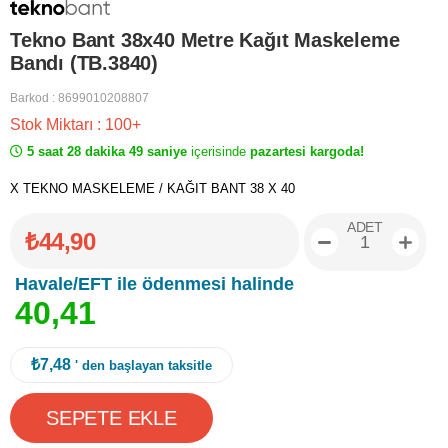
Tekno Bant 38x40 Metre Kağıt Maskeleme
Bandı (TB.3840)
Barkod
:
8699010208807
Stok Miktarı
:
100+
5 saat 28 dakika 49 saniye
içerisinde
pazartesi kargoda!
X TEKNO MASKELEME / KAĞIT BANT 38 X 40
ADET
₺44,90
Havale/EFT ile ödenmesi halinde
4
0
,
4
1
₺7,48
' den başlayan taksitle