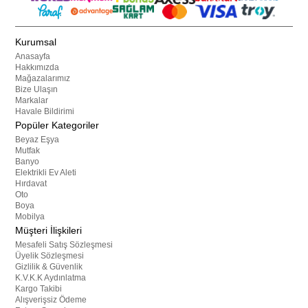
Kurumsal
Anasayfa
Hakkımızda
Mağazalarımız
Bize Ulaşın
Markalar
Havale Bildirimi
Popüler Kategoriler
Beyaz Eşya
Mutfak
Banyo
Elektrikli Ev Aleti
Hırdavat
Oto
Boya
Mobilya
Müşteri İlişkileri
Mesafeli Satış Sözleşmesi
Üyelik Sözleşmesi
Gizlilik & Güvenlik
K.V.K.K Aydınlatma
Kargo Takibi
Alışverişsiz Ödeme