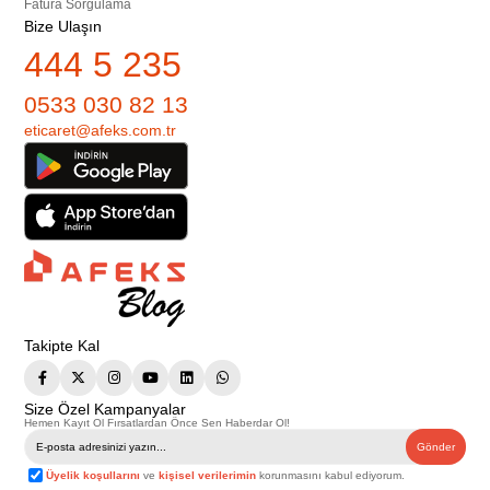
Fatura Sorgulama
Bize Ulaşın
444 5 235
0533 030 82 13
eticaret@afeks.com.tr
Takipte Kal
Size Özel Kampanyalar
Hemen Kayıt Ol Fırsatlardan Önce Sen Haberdar Ol!
Gönder
Üyelik koşullarını
ve
kişisel verilerimin
korunmasını kabul ediyorum.