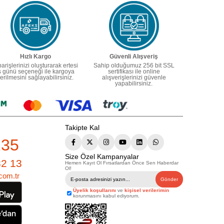
Hızlı Kargo
Güvenli Alışveriş
parişlerinizi oluşturarak ertesi
Sahip olduğumuz 256 bit SSL
ş günü seçeneği ile kargoya
sertifikası ile online
erilmesini sağlayabilirsiniz.
alışverişlerinizi güvenle
yapabilirsiniz.
Takipte Kal
235
Size Özel Kampanyalar
82 13
Hemen Kayıt Ol Fırsatlardan Önce Sen Haberdar
Ol!
com.tr
Gönder
Üyelik koşullarını
ve
kişisel verilerimin
korunmasını kabul ediyorum.