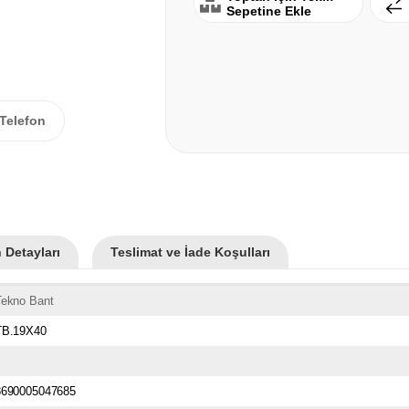
Sepetine Ekle
Telefon
 Detayları
Teslimat ve İade Koşulları
Tekno Bant
TB.19X40
8690005047685