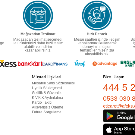
Mağazadan Teslimat
Hızlı Destek
Mağazadan teslimat seçeneği
Mesai saatleri içinde iletişim
Si
rgo
ile ürünlerinizi daha hızlı teslim
kanallarımızı kullanarak
i
alabilir ve indirim
deneyimli müşteri
v
kazanabilirsiniz.
temsilcilerimize hızla
ulaşabilirisiniz.
Müşteri İlişkileri
Bize Ulaşın
Mesafeli Satış Sözleşmesi
444 5 
Üyelik Sözleşmesi
Gizlilik & Güvenlik
0533 030 
K.V.K.K Aydınlatma
Kargo Takibi
eticaret@afeks.
Alışverişsiz Ödeme
Fatura Sorgulama