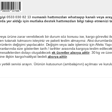
giyi
0533 030 82 13
numaralı hattımızdan whatsapp kanalı veya arayar
da yer aldığı için mutlaka destek hattımızdan bilgi talep etmenizi t
a ürüne zarar verebilecek bir durum söz konusu ise, kargo görevlisi ile b
en tutanak tutmasını isteyiniz ve paketi teslim almayınız. Aksi durumlard
ürünlerin değişimi yapılacaktır. Değişim veya iade işleminiz için Afeks Ya
ranlarında size gösterilen tarih / tarihler arasında kargoya teslim edilecekt
a mesafelerden dolayı oluşabilecek
ek ücretler alıcıya aittir
. 30 kg ve üzer
ne ilişkin kargo/nakliyat bedeli
alıcıya aittir
.
 yetkili servisi arayın. Ürünün kutusunun (ambalajının) açılması ve kurulu