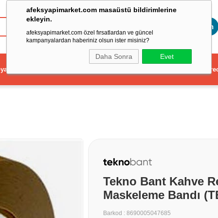
afeksyapimarket.com masaüstü bildirimlerine
ekleyin.
Toptan
afeksyapimarket.com özel fırsatlardan ve güncel
kampanyalardan haberiniz olsun ister misiniz?
Daha Sonra
Evet
ya
Elektrikli El Aleti
Aydınlatma ve Elektrik
Dekorasyon ve Ev Gere
Tekno Bant Kahve Re
Maskeleme Bandı (T
Barkod
:
8690005047685