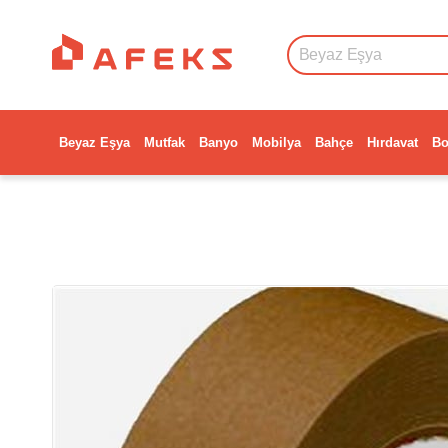
Beyaz Eşya
Mutfak
Banyo
Mobilya
Bahçe
Hırdavat
Bo