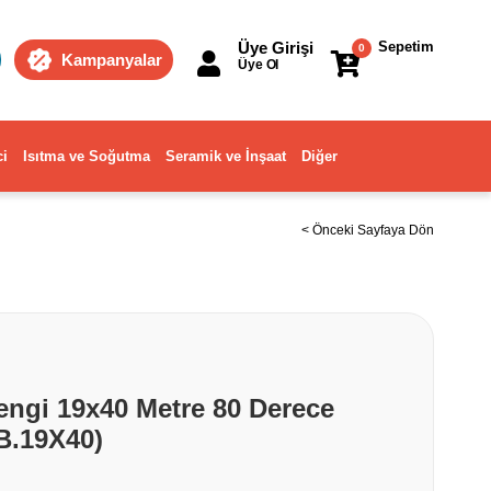
Üye Girişi
Sepetim
0
Kampanyalar
Üye Ol
ci
Isıtma ve Soğutma
Seramik ve İnşaat
Diğer
< Önceki Sayfaya Dön
ngi 19x40 Metre 80 Derece
B.19X40)