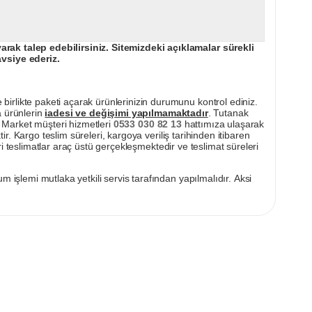
ak talep edebilirsiniz. Sitemizdeki açıklamalar sürekli
avsiye ederiz.
irlikte paketi açarak ürünlerinizin durumunu kontrol ediniz.
a ürünlerin
iadesi ve değişimi yapılmamaktadır
. Tutanak
pı Market müşteri hizmetleri
0533 030 82 13
hattımıza ulaşarak
ir. Kargo teslim süreleri, kargoya veriliş tarihinden itibaren
i teslimatlar araç üstü gerçekleşmektedir ve teslimat süreleri
m işlemi mutlaka yetkili servis tarafından yapılmalıdır. Aksi