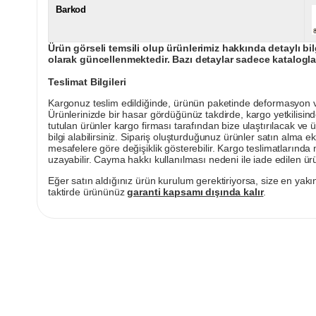
Barkod
Ürün görseli temsili olup ürünlerimiz hakkında detaylı bil
olarak güncellenmektedir. Bazı detaylar sadece kataloglar
Teslimat Bilgileri
Kargonuz teslim edildiğinde, ürünün paketinde deformasyon vey
Ürünlerinizde bir hasar gördüğünüz takdirde, kargo yetkilisind
tutulan ürünler kargo firması tarafından bize ulaştırılacak ve 
bilgi alabilirsiniz. Sipariş oluşturduğunuz ürünler satın alma ek
mesafelere göre değişiklik gösterebilir. Kargo teslimatlarınd
uzayabilir. Cayma hakkı kullanılması nedeni ile iade edilen ürü
Eğer satın aldığınız ürün kurulum gerektiriyorsa, size en yakın
taktirde ürününüz
garanti kapsamı dışında kalır
.