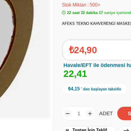
Stok Miktarı
:
500+
22 saat 32 dakika 17
saniye içerisind
AFEKS TEKNO KAHVERENGİ MASKELEM
₺24,90
Havale/EFT ile ödenmesi h
2
2
,
4
1
₺4,15
' den başlayan taksitle
ADET
Toptan İçin Teklif