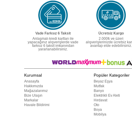
Vade Farksız 6 Taksit
Ücretsiz Kargo
Anlaşmalı kredi kartları ile
2.000₺ ve üzeri
yapacağınız alışverişlerde vade
alışverişlerinizde ücretsiz ka
farksız 6 taksit imkanından
avantajı elde edebilirsiniz.
yararlanabilirsiniz.
Kurumsal
Popüler Kategoriler
Anasayfa
Beyaz Eşya
Hakkımızda
Mutfak
Mağazalarımız
Banyo
Bize Ulaşın
Elektrikli Ev Aleti
Markalar
Hırdavat
Havale Bildirimi
Oto
Boya
Mobilya