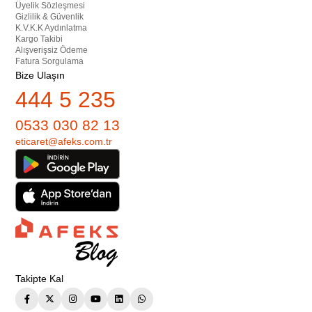
Üyelik Sözleşmesi
Gizlilik & Güvenlik
K.V.K.K Aydınlatma
Kargo Takibi
Alışverişsiz Ödeme
Fatura Sorgulama
Bize Ulaşın
444 5 235
0533 030 82 13
eticaret@afeks.com.tr
Takipte Kal