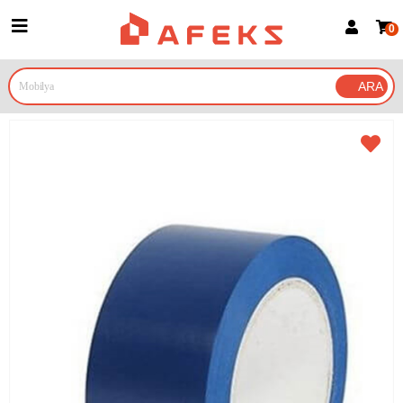
0
Üye Girişi
Üye Ol
Google İle Bağlan