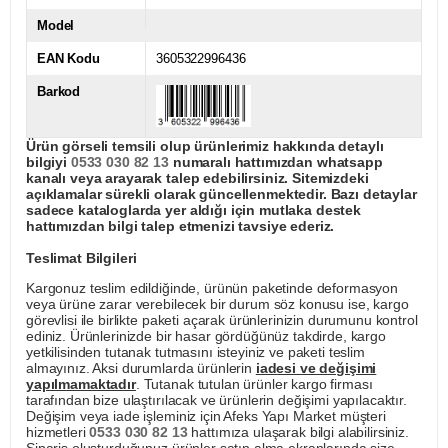
Model
EAN Kodu
3605322996436
Barkod
Ürün görseli temsili olup ürünlerimiz hakkında detaylı
bilgiyi
0533 030 82 13
numaralı hattımızdan whatsapp
kanalı veya arayarak talep edebilirsiniz. Sitemizdeki
açıklamalar sürekli olarak güncellenmektedir. Bazı detaylar
sadece kataloglarda yer aldığı için mutlaka destek
hattımızdan bilgi talep etmenizi tavsiye ederiz.
Teslimat Bilgileri
Kargonuz teslim edildiğinde, ürünün paketinde deformasyon
veya ürüne zarar verebilecek bir durum söz konusu ise, kargo
görevlisi ile birlikte paketi açarak ürünlerinizin durumunu kontrol
ediniz. Ürünlerinizde bir hasar gördüğünüz takdirde, kargo
yetkilisinden tutanak tutmasını isteyiniz ve paketi teslim
almayınız. Aksi durumlarda ürünlerin
iadesi ve değişimi
yapılmamaktadır
. Tutanak tutulan ürünler kargo firması
tarafından bize ulaştırılacak ve ürünlerin değişimi yapılacaktır.
Değişim veya iade işleminiz için Afeks Yapı Market müşteri
hizmetleri
0533 030 82 13
hattımıza ulaşarak bilgi alabilirsiniz.