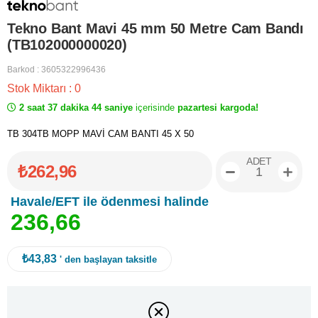
Tekno Bant Mavi 45 mm 50 Metre Cam Bandı
(TB102000000020)
Barkod
:
3605322996436
Stok Miktarı
:
0
2 saat 37 dakika 44 saniye
içerisinde
pazartesi kargoda!
TB 304TB MOPP MAVİ CAM BANTI 45 X 50
ADET
₺262,96
Havale/EFT ile ödenmesi halinde
2
3
6
,
6
6
₺43,83
' den başlayan taksitle