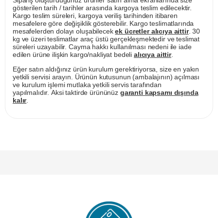
Sipariş oluşturduğunuz ürünler satın alma ekranlarında size
gösterilen tarih / tarihler arasında kargoya teslim edilecektir.
Kargo teslim süreleri, kargoya veriliş tarihinden itibaren
mesafelere göre değişiklik gösterebilir. Kargo teslimatlarında
mesafelerden dolayı oluşabilecek
ek ücretler alıcıya aittir
. 30
kg ve üzeri teslimatlar araç üstü gerçekleşmektedir ve teslimat
süreleri uzayabilir. Cayma hakkı kullanılması nedeni ile iade
edilen ürüne ilişkin kargo/nakliyat bedeli
alıcıya aittir
.
Eğer satın aldığınız ürün kurulum gerektiriyorsa, size en yakın
yetkili servisi arayın. Ürünün kutusunun (ambalajının) açılması
ve kurulum işlemi mutlaka yetkili servis tarafından
yapılmalıdır. Aksi taktirde ürününüz
garanti kapsamı dışında
kalır
.