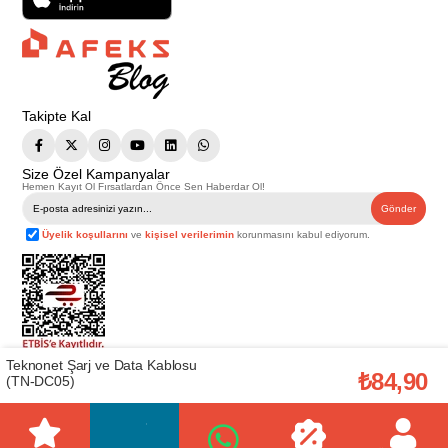
Takipte Kal
Size Özel Kampanyalar
Hemen Kayıt Ol Fırsatlardan Önce Sen Haberdar Ol!
Gönder
Üyelik koşullarını
ve
kişisel verilerimin
korunmasını kabul ediyorum.
Teknonet Şarj ve Data Kablosu
Telif Hakkı © 2026
Afeks Yapı Market
. Tüm hakları saklıdır.
₺84,90
(TN-DC05)
Bu web sitesindeki tüm ürünler ticari amaçlıdır. Web sitemizde yer alan
görsel ve yazılı içerikler firmamıza ait olup, firmamızın yazılı izni alınmadan
hiçbir yazılı/görsel içerik, logo, kopyalanamaz, kaynak gösterilemez ve
başka yerlerde kullanılamaz. İçeriklerin izin alınmadan kopyalanması ve
kullanılması 5846 sayılı Fikir ve Sanat Eserleri Yasasına göre suçtur.