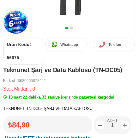
Ürün Kodu:
Whatsapp
Telefon
56675
Teknonet Şarj ve Data Kablosu (TN-DC05)
Barkod
:
8680065878442
Stok Miktarı
:
0
10 saat 22 dakika 33 saniye
içerisinde
pazartesi kargoda!
TEKNONET TN-DC05 ŞARJ VE DATA KABLOSU
ADET
₺84,90