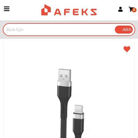
0
Üye Girişi
Üye Ol
Google İle Bağlan