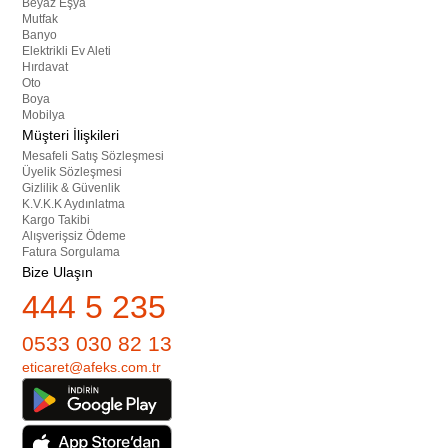
Beyaz Eşya
Mutfak
Banyo
Elektrikli Ev Aleti
Hırdavat
Oto
Boya
Mobilya
Müşteri İlişkileri
Mesafeli Satış Sözleşmesi
Üyelik Sözleşmesi
Gizlilik & Güvenlik
K.V.K.K Aydınlatma
Kargo Takibi
Alışverişsiz Ödeme
Fatura Sorgulama
Bize Ulaşın
444 5 235
0533 030 82 13
eticaret@afeks.com.tr