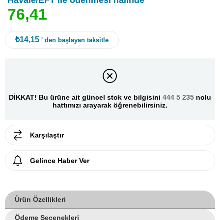
Havale/EFT ile ödenmesi halinde
7
6
,
4
1
₺14,15
' den başlayan taksitle
DİKKAT! Bu ürüne ait güncel stok ve bilgisini
444 5 235
nolu
hattımızı arayarak öğrenebilirsiniz.
Karşılaştır
Gelince Haber Ver
Ürün Özellikleri
Ödeme Seçenekleri