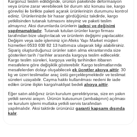
Kargonuz teslim edildiğinde, ürünün paketinde deformasyon
veya ürüne zarar verebilecek bir durum söz konusu ise, kargo
görevlisi ile birlikte paketi açarak ürünlerinizin durumunu kontrol
ediniz. Ürünlerinizde bir hasar gördüğünüz takdirde, kargo
yetkilisinden tutanak tutmasını isteyiniz ve paketi teslim
almayınız. Aksi durumlarda ürünlerin
iadesi ve değişimi
yapılmamaktadır
. Tutanak tutulan ürünler kargo firması
tarafından bize ulaştırılacak ve ürünlerin değişimi yapılacaktır.
Değişim veya iade işleminiz için Afeks Yapı Market müşteri
hizmetleri
0533 030 82 13
hattımıza ulaşarak bilgi alabilirsiniz.
Sipariş oluşturduğunuz ürünler satın alma ekranlarında size
gösterilen tarih / tarihler arasında kargoya teslim edilecektir.
Kargo teslim süreleri, kargoya veriliş tarihinden itibaren
mesafelere göre değişiklik gösterebilir. Kargo teslimatlarında
mesafelerden dolayı oluşabilecek
ek ücretler alıcıya aittir
. 30
kg ve üzeri teslimatlar araç üstü gerçekleşmektedir ve teslimat
süreleri uzayabilir. Cayma hakkı kullanılması nedeni ile iade
edilen ürüne ilişkin kargo/nakliyat bedeli
alıcıya aittir
.
Eğer satın aldığınız ürün kurulum gerektiriyorsa, size en yakın
yetkili servisi arayın. Ürünün kutusunun (ambalajının) açılması
ve kurulum işlemi mutlaka yetkili servis tarafından
yapılmalıdır. Aksi taktirde ürününüz
garanti kapsamı dışında
kalır
.