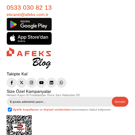
0533 030 82 13
eticaret@afeks.com.tr
Takipte Kal
Size Özel Kampanyalar
Hemen Kayıt Ol Fırsatlardan Önce Sen Haberdar Ol!
Gönder
Üyelik koşullarını
ve
kişisel verilerimin
korunmasını kabul ediyorum.