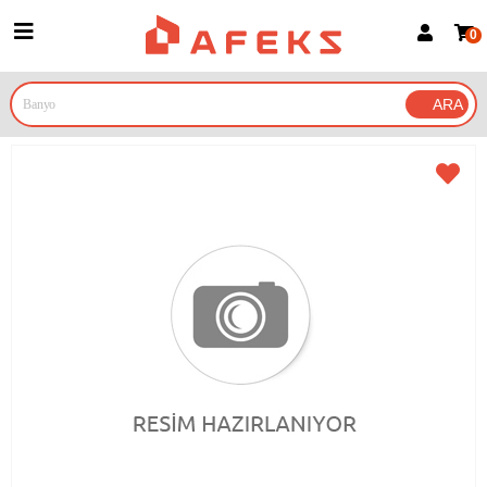
0
Üye Girişi
Üye Ol
Google İle Bağlan