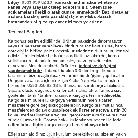
bilgiyi
0533 030 82 13
numaralı hattımızdan whatsapp
kanalı veya arayarak talep edebilirsiniz. Sitemizdeki
açıklamalar sürekli olarak güncellenmektedir. Bazı detaylar
sadece kataloglarda yer aldığı için mutlaka destek
hattımızdan bilgi talep etmenizi tavsiye ederiz.
Teslimat Bilgileri
Kargonuz teslim edildiğinde, ürünün paketinde deformasyon
veya ürüne zarar verebilecek bir durum söz konusu ise, kargo
görevlisi ile birlikte paketi açarak ürünlerinizin durumunu kontrol
ediniz. Ürünlerinizde bir hasar gördüğünüz takdirde, kargo
yetkilisinden tutanak tutmasını isteyiniz ve paketi teslim
almayınız. Aksi durumlarda ürünlerin
iadesi ve değişimi
yapılmamaktadır
. Tutanak tutulan ürünler kargo firması
tarafından bize ulaştırılacak ve ürünlerin değişimi yapılacaktır.
Değişim veya iade işleminiz için Afeks Yapı Market müşteri
hizmetleri
0533 030 82 13
hattımıza ulaşarak bilgi alabilirsiniz.
Sipariş oluşturduğunuz ürünler satın alma ekranlarında size
gösterilen tarih / tarihler arasında kargoya teslim edilecektir.
Kargo teslim süreleri, kargoya veriliş tarihinden itibaren
mesafelere göre değişiklik gösterebilir. Kargo teslimatlarında
mesafelerden dolayı oluşabilecek
ek ücretler alıcıya aittir
. 30
kg ve üzeri teslimatlar araç üstü gerçekleşmektedir ve teslimat
süreleri uzayabilir. Cayma hakkı kullanılması nedeni ile iade
edilen ürüne ilişkin kargo/nakliyat bedeli
alıcıya aittir
.
Eğer satın aldığınız ürün kurulum gerektiriyorsa, size en yakın