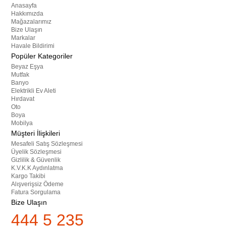
Anasayfa
Hakkımızda
Mağazalarımız
Bize Ulaşın
Markalar
Havale Bildirimi
Popüler Kategoriler
Beyaz Eşya
Mutfak
Banyo
Elektrikli Ev Aleti
Hırdavat
Oto
Boya
Mobilya
Müşteri İlişkileri
Mesafeli Satış Sözleşmesi
Üyelik Sözleşmesi
Gizlilik & Güvenlik
K.V.K.K Aydınlatma
Kargo Takibi
Alışverişsiz Ödeme
Fatura Sorgulama
Bize Ulaşın
444 5 235