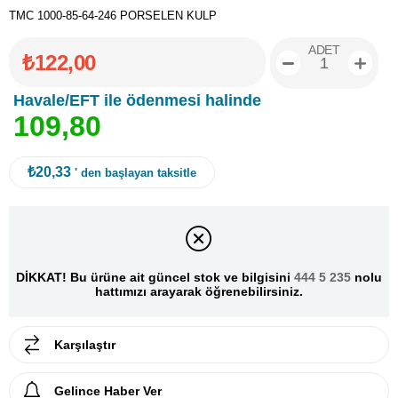
TMC 1000-85-64-246 PORSELEN KULP
ADET
₺122,00
Havale/EFT ile ödenmesi halinde
1
0
9
,
8
0
₺20,33
' den başlayan taksitle
DİKKAT! Bu ürüne ait güncel stok ve bilgisini
444 5 235
nolu
hattımızı arayarak öğrenebilirsiniz.
Karşılaştır
Gelince Haber Ver