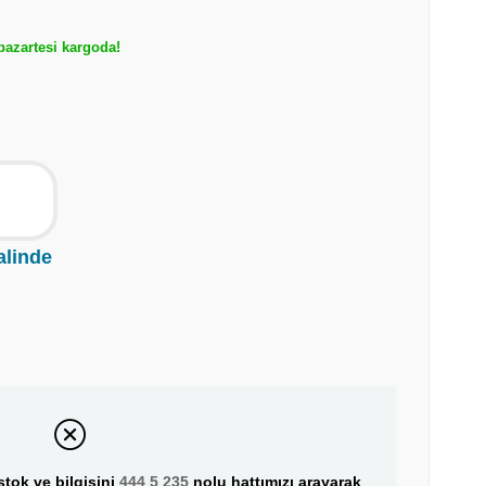
azartesi kargoda!
alinde
tok ve bilgisini
444 5 235
nolu hattımızı arayarak