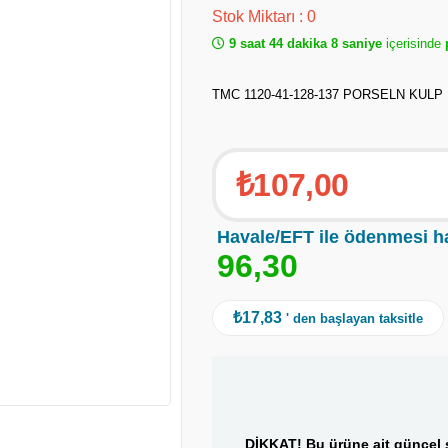
Stok Miktarı
:
0
9 saat 44 dakika 8 saniye
içerisinde
p
TMC 1120-41-128-137 PORSELN KULP
₺107,00
Havale/EFT ile ödenmesi h
9
6
,
3
0
₺17,83
' den başlayan taksitle
DİKKAT! Bu ürüne ait güncel s