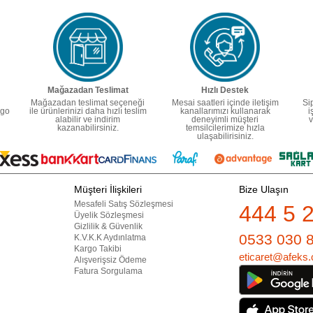
Mağazadan Teslimat
Hızlı Destek
Mağazadan teslimat seçeneği
Mesai saatleri içinde iletişim
Si
rgo
ile ürünlerinizi daha hızlı teslim
kanallarımızı kullanarak
i
alabilir ve indirim
deneyimli müşteri
v
kazanabilirsiniz.
temsilcilerimize hızla
ulaşabilirisiniz.
Müşteri İlişkileri
Bize Ulaşın
Mesafeli Satış Sözleşmesi
444 5 
Üyelik Sözleşmesi
Gizlilik & Güvenlik
0533 030 
K.V.K.K Aydınlatma
Kargo Takibi
eticaret@afeks.
Alışverişsiz Ödeme
Fatura Sorgulama