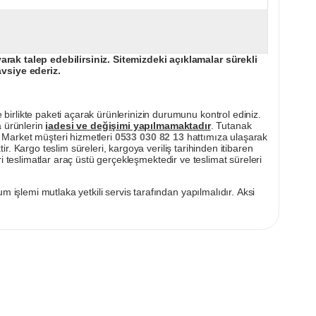
ak talep edebilirsiniz. Sitemizdeki açıklamalar sürekli
avsiye ederiz.
irlikte paketi açarak ürünlerinizin durumunu kontrol ediniz.
a ürünlerin
iadesi ve değişimi yapılmamaktadır
. Tutanak
pı Market müşteri hizmetleri
0533 030 82 13
hattımıza ulaşarak
ir. Kargo teslim süreleri, kargoya veriliş tarihinden itibaren
i teslimatlar araç üstü gerçekleşmektedir ve teslimat süreleri
m işlemi mutlaka yetkili servis tarafından yapılmalıdır. Aksi