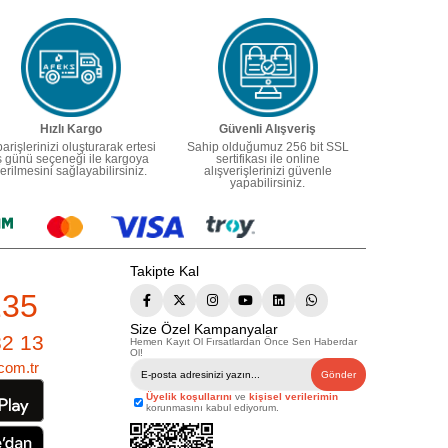
Hızlı Kargo
Güvenli Alışveriş
parişlerinizi oluşturarak ertesi
Sahip olduğumuz 256 bit SSL
ş günü seçeneği ile kargoya
sertifikası ile online
erilmesini sağlayabilirsiniz.
alışverişlerinizi güvenle
yapabilirsiniz.
Takipte Kal
235
Size Özel Kampanyalar
82 13
Hemen Kayıt Ol Fırsatlardan Önce Sen Haberdar
Ol!
com.tr
Gönder
Üyelik koşullarını
ve
kişisel verilerimin
korunmasını kabul ediyorum.