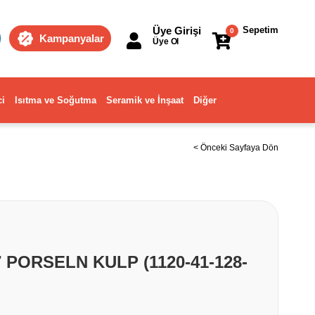
Üye Girişi
Sepetim
0
Kampanyalar
Üye Ol
ci
Isıtma ve Soğutma
Seramik ve İnşaat
Diğer
< Önceki Sayfaya Dön
7 PORSELN KULP (1120-41-128-