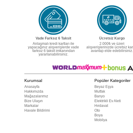
Vade Farksız 6 Taksit
Ücretsiz Kargo
Anlaşmalı kredi kartları ile
2.000₺ ve üzeri
yapacağınız alışverişlerde vade
alışverişlerinizde ücretsiz ka
farksız 6 taksit imkanından
avantajı elde edebilirsiniz.
yararlanabilirsiniz.
Kurumsal
Popüler Kategoriler
Anasayfa
Beyaz Eşya
Hakkımızda
Mutfak
Mağazalarımız
Banyo
Bize Ulaşın
Elektrikli Ev Aleti
Markalar
Hırdavat
Havale Bildirimi
Oto
Boya
Mobilya