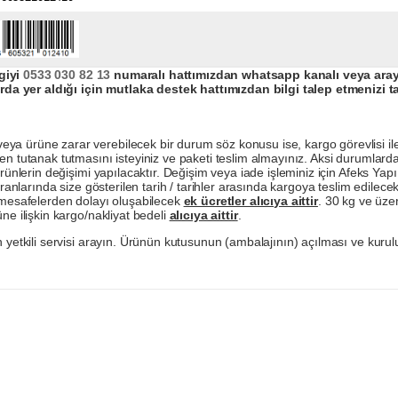
giyi
0533 030 82 13
numaralı hattımızdan whatsapp kanalı veya arayar
da yer aldığı için mutlaka destek hattımızdan bilgi talep etmenizi t
a ürüne zarar verebilecek bir durum söz konusu ise, kargo görevlisi ile b
en tutanak tutmasını isteyiniz ve paketi teslim almayınız. Aksi durumlard
ürünlerin değişimi yapılacaktır. Değişim veya iade işleminiz için Afeks Ya
ranlarında size gösterilen tarih / tarihler arasında kargoya teslim edilecekt
a mesafelerden dolayı oluşabilecek
ek ücretler alıcıya aittir
. 30 kg ve üzer
ne ilişkin kargo/nakliyat bedeli
alıcıya aittir
.
 yetkili servisi arayın. Ürünün kutusunun (ambalajının) açılması ve kurulu