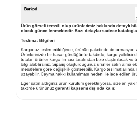
Barkod
Ürün görseli temsili olup ürünlerimiz hakkında detaylı bil
olarak güncellenmektedir. Bazı detaylar sadece kataloglar
Teslimat Bilgileri
Kargonuz teslim edildiğinde, ürünün paketinde deformasyon vey
Ürünlerinizde bir hasar gördüğünüz takdirde, kargo yetkilisind
tutulan ürünler kargo firması tarafından bize ulaştırılacak ve 
bilgi alabilirsiniz. Sipariş oluşturduğunuz ürünler satın alma ek
mesafelere göre değişiklik gösterebilir. Kargo teslimatlarınd
uzayabilir. Cayma hakkı kullanılması nedeni ile iade edilen ürü
Eğer satın aldığınız ürün kurulum gerektiriyorsa, size en yakın
taktirde ürününüz
garanti kapsamı dışında kalır
.