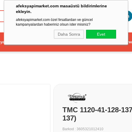
afeksyapimarket.com masaüstü bildirimlerine
ekleyin.
Toptan
afeksyapimarket.com özel fırsatlardan ve güncel
kampanyalardan haberiniz olsun ister misiniz?
Daha Sonra
Evet
ya
Elektrikli El Aleti
Aydınlatma ve Elektrik
Dekorasyon ve Ev Gere
TMC 1120-41-128-13
137)
Barkod
:
3605321012410