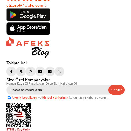
eticaret@afeks.com.tr
Takipte Kal
Size Özel Kampanyalar
Hemen Kayıt Ol Fırsatlardan Önce Sen Haberdar Ol!
Gönder
Üyelik koşullarını
ve
kişisel verilerimin
korunmasını kabul ediyorum.