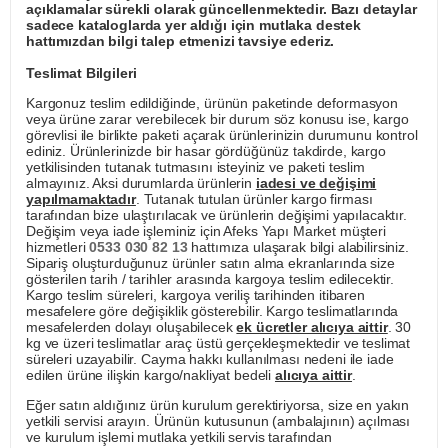
açıklamalar sürekli olarak güncellenmektedir. Bazı detaylar
sadece kataloglarda yer aldığı için mutlaka destek
hattımızdan bilgi talep etmenizi tavsiye ederiz.
Teslimat Bilgileri
Kargonuz teslim edildiğinde, ürünün paketinde deformasyon
veya ürüne zarar verebilecek bir durum söz konusu ise, kargo
görevlisi ile birlikte paketi açarak ürünlerinizin durumunu kontrol
ediniz. Ürünlerinizde bir hasar gördüğünüz takdirde, kargo
yetkilisinden tutanak tutmasını isteyiniz ve paketi teslim
almayınız. Aksi durumlarda ürünlerin
iadesi ve değişimi
yapılmamaktadır
. Tutanak tutulan ürünler kargo firması
tarafından bize ulaştırılacak ve ürünlerin değişimi yapılacaktır.
Değişim veya iade işleminiz için Afeks Yapı Market müşteri
hizmetleri
0533 030 82 13
hattımıza ulaşarak bilgi alabilirsiniz.
Sipariş oluşturduğunuz ürünler satın alma ekranlarında size
gösterilen tarih / tarihler arasında kargoya teslim edilecektir.
Kargo teslim süreleri, kargoya veriliş tarihinden itibaren
mesafelere göre değişiklik gösterebilir. Kargo teslimatlarında
mesafelerden dolayı oluşabilecek
ek ücretler alıcıya aittir
. 30
kg ve üzeri teslimatlar araç üstü gerçekleşmektedir ve teslimat
süreleri uzayabilir. Cayma hakkı kullanılması nedeni ile iade
edilen ürüne ilişkin kargo/nakliyat bedeli
alıcıya aittir
.
Eğer satın aldığınız ürün kurulum gerektiriyorsa, size en yakın
yetkili servisi arayın. Ürünün kutusunun (ambalajının) açılması
ve kurulum işlemi mutlaka yetkili servis tarafından