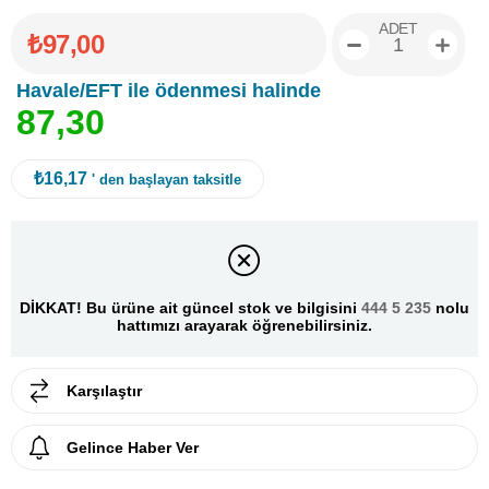
ADET
₺97,00
Havale/EFT ile ödenmesi halinde
8
7
,
3
0
₺16,17
' den başlayan taksitle
DİKKAT! Bu ürüne ait güncel stok ve bilgisini
444 5 235
nolu
hattımızı arayarak öğrenebilirsiniz.
Karşılaştır
Gelince Haber Ver