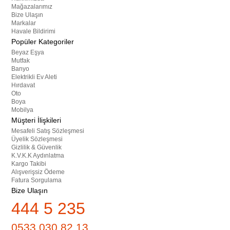
Mağazalarımız
Bize Ulaşın
Markalar
Havale Bildirimi
Popüler Kategoriler
Beyaz Eşya
Mutfak
Banyo
Elektrikli Ev Aleti
Hırdavat
Oto
Boya
Mobilya
Müşteri İlişkileri
Mesafeli Satış Sözleşmesi
Üyelik Sözleşmesi
Gizlilik & Güvenlik
K.V.K.K Aydınlatma
Kargo Takibi
Alışverişsiz Ödeme
Fatura Sorgulama
Bize Ulaşın
444 5 235
0533 030 82 13