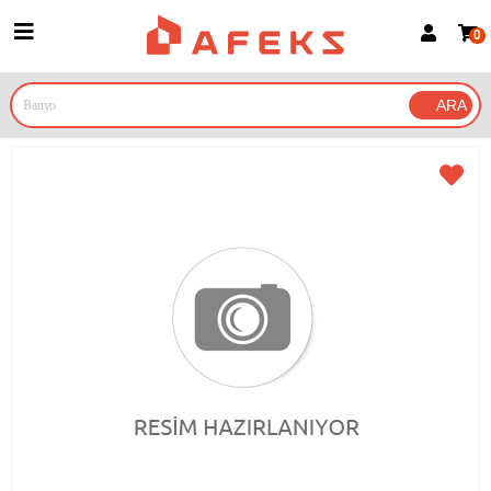
0
Üye Girişi
Üye Ol
Google İle Bağlan