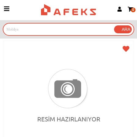
0
Üye Girişi
Üye Ol
Google İle Bağlan