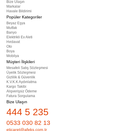
Bize Ulaşın
Markalar
Havale Bildirimi
Popüler Kategoriler
Beyaz Eşya
Mutfak
Banyo
Elektrikli Ev Aleti
Hırdavat
Oto
Boya
Mobilya
Müşteri İlişkileri
Mesafeli Satış Sözleşmesi
Üyelik Sözleşmesi
Gizlilik & Güvenlik
K.V.K.K Aydınlatma
Kargo Takibi
Alışverişsiz Ödeme
Fatura Sorgulama
Bize Ulaşın
444 5 235
0533 030 82 13
eticaret@afeks.com.tr