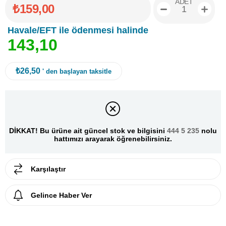
ADET
₺159,00
Havale/EFT ile ödenmesi halinde
1
4
3
,
1
0
₺26,50
' den başlayan taksitle
DİKKAT! Bu ürüne ait güncel stok ve bilgisini
444 5 235
nolu
hattımızı arayarak öğrenebilirsiniz.
Karşılaştır
Gelince Haber Ver