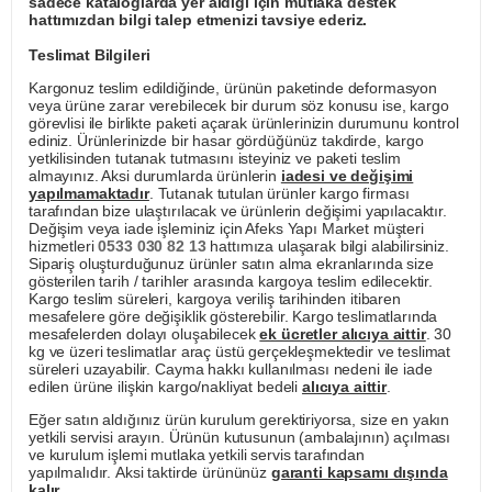
sadece kataloglarda yer aldığı için mutlaka destek
hattımızdan bilgi talep etmenizi tavsiye ederiz.
Teslimat Bilgileri
Kargonuz teslim edildiğinde, ürünün paketinde deformasyon
veya ürüne zarar verebilecek bir durum söz konusu ise, kargo
görevlisi ile birlikte paketi açarak ürünlerinizin durumunu kontrol
ediniz. Ürünlerinizde bir hasar gördüğünüz takdirde, kargo
yetkilisinden tutanak tutmasını isteyiniz ve paketi teslim
almayınız. Aksi durumlarda ürünlerin
iadesi ve değişimi
yapılmamaktadır
. Tutanak tutulan ürünler kargo firması
tarafından bize ulaştırılacak ve ürünlerin değişimi yapılacaktır.
Değişim veya iade işleminiz için Afeks Yapı Market müşteri
hizmetleri
0533 030 82 13
hattımıza ulaşarak bilgi alabilirsiniz.
Sipariş oluşturduğunuz ürünler satın alma ekranlarında size
gösterilen tarih / tarihler arasında kargoya teslim edilecektir.
Kargo teslim süreleri, kargoya veriliş tarihinden itibaren
mesafelere göre değişiklik gösterebilir. Kargo teslimatlarında
mesafelerden dolayı oluşabilecek
ek ücretler alıcıya aittir
. 30
kg ve üzeri teslimatlar araç üstü gerçekleşmektedir ve teslimat
süreleri uzayabilir. Cayma hakkı kullanılması nedeni ile iade
edilen ürüne ilişkin kargo/nakliyat bedeli
alıcıya aittir
.
Eğer satın aldığınız ürün kurulum gerektiriyorsa, size en yakın
yetkili servisi arayın. Ürünün kutusunun (ambalajının) açılması
ve kurulum işlemi mutlaka yetkili servis tarafından
yapılmalıdır. Aksi taktirde ürününüz
garanti kapsamı dışında
kalır
.