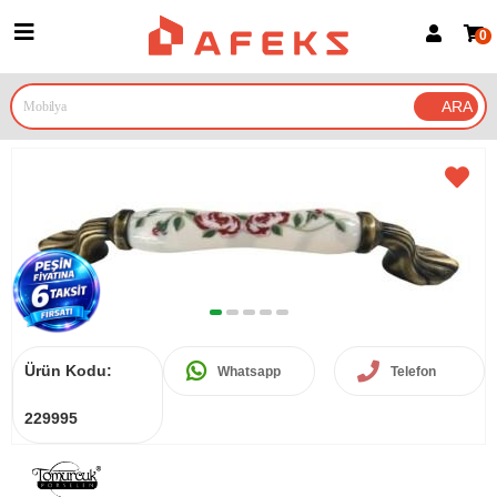
0
Üye Girişi
Üye Ol
Google İle Bağlan
Ürün Kodu:
Whatsapp
Telefon
229995