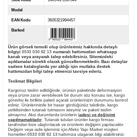
Model
EAN Kodu
3605321994457
Barkod
Ürün görseli temsili olup ürünlerimiz hakkında detaylı
bilgiyi
0533 030 82 13
numaralı hattımızdan whatsapp
kanalı veya arayarak talep edebilirsiniz. Sitemizdeki
açıklamalar sürekli olarak güncellenmektedir. Bazı detaylar
sadece kataloglarda yer aldığı için mutlaka destek
hattımızdan bilgi talep etmenizi tavsiye ederiz.
Teslimat Bilgileri
Kargonuz teslim edildiğinde, ürünün paketinde deformasyon
veya ürüne zarar verebilecek bir durum söz konusu ise, kargo
görevlisi ile birlikte paketi açarak ürünlerinizin durumunu kontrol
ediniz. Ürünlerinizde bir hasar gördüğünüz takdirde, kargo
yetkilisinden tutanak tutmasını isteyiniz ve paketi teslim
almayınız. Aksi durumlarda ürünlerin
iadesi ve değişimi
yapılmamaktadır
. Tutanak tutulan ürünler kargo firması
tarafından bize ulaştırılacak ve ürünlerin değişimi yapılacaktır.
Değişim veya iade işleminiz için Afeks Yapı Market müşteri
hizmetleri
0533 030 82 13
hattımıza ulaşarak bilgi alabilirsiniz.