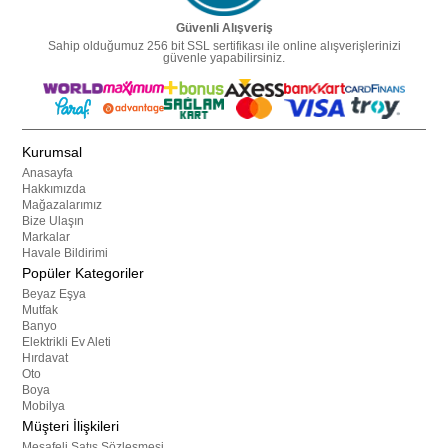
Güvenli Alışveriş
Sahip olduğumuz 256 bit SSL sertifikası ile online alışverişlerinizi
güvenle yapabilirsiniz.
Kurumsal
Anasayfa
Hakkımızda
Mağazalarımız
Bize Ulaşın
Markalar
Havale Bildirimi
Popüler Kategoriler
Beyaz Eşya
Mutfak
Banyo
Elektrikli Ev Aleti
Hırdavat
Oto
Boya
Mobilya
Müşteri İlişkileri
Mesafeli Satış Sözleşmesi