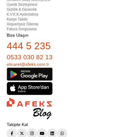
Üyelik Sözleşmesi
Gizlilik & Güvenlik
K.V.K.K Aydınlatma
Kargo Takibi
Alışverişsiz Ödeme
Fatura Sorgulama
Bize Ulaşın
444 5 235
0533 030 82 13
eticaret@afeks.com.tr
Takipte Kal