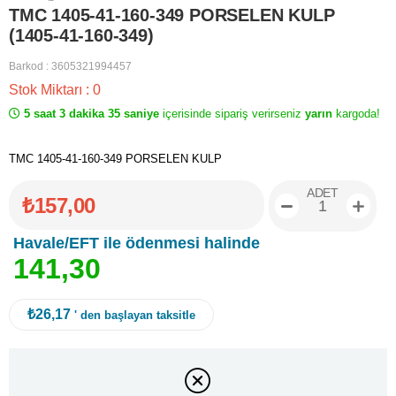
TMC 1405-41-160-349 PORSELEN KULP
(1405-41-160-349)
Barkod
:
3605321994457
Stok Miktarı
:
0
5 saat 3 dakika 35 saniye
içerisinde sipariş verirseniz
yarın
kargoda!
TMC 1405-41-160-349 PORSELEN KULP
ADET
₺157,00
Havale/EFT ile ödenmesi halinde
1
4
1
,
3
0
₺26,17
' den başlayan taksitle