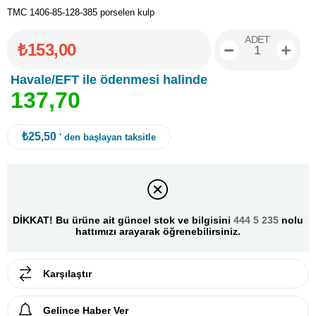
TMC 1406-85-128-385 porselen kulp
ADET
₺153,00
Havale/EFT ile ödenmesi halinde
1
3
7
,
7
0
₺25,50
' den başlayan taksitle
DİKKAT! Bu ürüne ait güncel stok ve bilgisini
444 5 235
nolu
hattımızı arayarak öğrenebilirsiniz.
Karşılaştır
Gelince Haber Ver