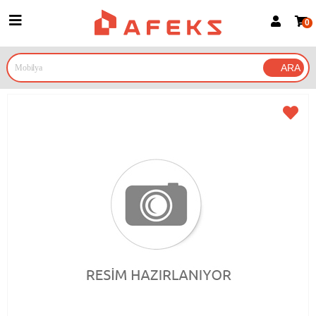
0
Üye Girişi
Üye Ol
Google İle Bağlan