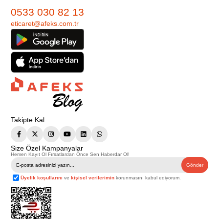
0533 030 82 13
eticaret@afeks.com.tr
Takipte Kal
Size Özel Kampanyalar
Hemen Kayıt Ol Fırsatlardan Önce Sen Haberdar Ol!
Gönder
Üyelik koşullarını
ve
kişisel verilerimin
korunmasını kabul ediyorum.