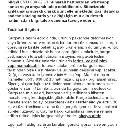
bilgiyi
0533 030 82 13
numaralı hattımızdan whatsapp
kanalı veya arayarak talep edebilirsiniz. Sitemizdeki
açıklamalar sürekli olarak güncellenmektedir. Bazı detaylar
sadece kataloglarda yer aldığı için mutlaka destek
hattımızdan bilgi talep etmenizi tavsiye ederiz.
Teslimat Bilgileri
Kargonuz teslim edildiğinde, ürünün paketinde deformasyon
veya ürüne zarar verebilecek bir durum söz konusu ise, kargo
görevlisi ile birlikte paketi açarak ürünlerinizin durumunu kontrol
ediniz. Ürünlerinizde bir hasar gördüğünüz takdirde, kargo
yetkilisinden tutanak tutmasını isteyiniz ve paketi teslim
almayınız. Aksi durumlarda ürünlerin
iadesi ve değişimi
yapılmamaktadır
. Tutanak tutulan ürünler kargo firması
tarafından bize ulaştırılacak ve ürünlerin değişimi yapılacaktır.
Değişim veya iade işleminiz için Afeks Yapı Market müşteri
hizmetleri
0533 030 82 13
hattımıza ulaşarak bilgi alabilirsiniz.
Sipariş oluşturduğunuz ürünler satın alma ekranlarında size
gösterilen tarih / tarihler arasında kargoya teslim edilecektir.
Kargo teslim süreleri, kargoya veriliş tarihinden itibaren
mesafelere göre değişiklik gösterebilir. Kargo teslimatlarında
mesafelerden dolayı oluşabilecek
ek ücretler alıcıya aittir
. 30
kg ve üzeri teslimatlar araç üstü gerçekleşmektedir ve teslimat
süreleri uzayabilir. Cayma hakkı kullanılması nedeni ile iade
edilen ürüne ilişkin kargo/nakliyat bedeli
alıcıya aittir
.
Eğer satın aldığınız ürün kurulum gerektiriyorsa, size en yakın