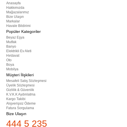
Anasayfa
Hakkımızda
Mağazalarımız
Bize Ulaşın
Markalar
Havale Bildirimi
Popüler Kategoriler
Beyaz Eşya
Mutfak
Banyo
Elektrikli Ev Aleti
Hırdavat
Oto
Boya
Mobilya
Müşteri İlişkileri
Mesafeli Satış Sözleşmesi
Üyelik Sözleşmesi
Gizlilik & Güvenlik
K.V.K.K Aydınlatma
Kargo Takibi
Alışverişsiz Ödeme
Fatura Sorgulama
Bize Ulaşın
444 5 235