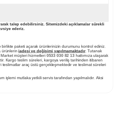
ak talep edebilirsiniz. Sitemizdeki açıklamalar sürekli
avsiye ederiz.
irlikte paketi açarak ürünlerinizin durumunu kontrol ediniz.
a ürünlerin
iadesi ve değişimi yapılmamaktadır
. Tutanak
pı Market müşteri hizmetleri
0533 030 82 13
hattımıza ulaşarak
ir. Kargo teslim süreleri, kargoya veriliş tarihinden itibaren
i teslimatlar araç üstü gerçekleşmektedir ve teslimat süreleri
m işlemi mutlaka yetkili servis tarafından yapılmalıdır. Aksi