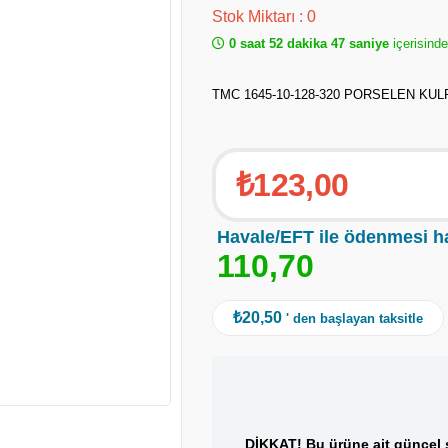
Stok Miktarı
:
0
0 saat 52 dakika 46 saniye
içerisinde
TMC 1645-10-128-320 PORSELEN KUL
₺123,00
Havale/EFT ile ödenmesi h
1
1
0
,
7
0
₺20,50
' den başlayan taksitle
DİKKAT! Bu ürüne ait güncel s