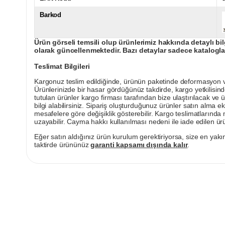
Barkod
Ürün görseli temsili olup ürünlerimiz hakkında detaylı bil
olarak güncellenmektedir. Bazı detaylar sadece kataloglar
Teslimat Bilgileri
Kargonuz teslim edildiğinde, ürünün paketinde deformasyon vey
Ürünlerinizde bir hasar gördüğünüz takdirde, kargo yetkilisind
tutulan ürünler kargo firması tarafından bize ulaştırılacak ve 
bilgi alabilirsiniz. Sipariş oluşturduğunuz ürünler satın alma ek
mesafelere göre değişiklik gösterebilir. Kargo teslimatlarınd
uzayabilir. Cayma hakkı kullanılması nedeni ile iade edilen ürü
Eğer satın aldığınız ürün kurulum gerektiriyorsa, size en yakın
taktirde ürününüz
garanti kapsamı dışında kalır
.