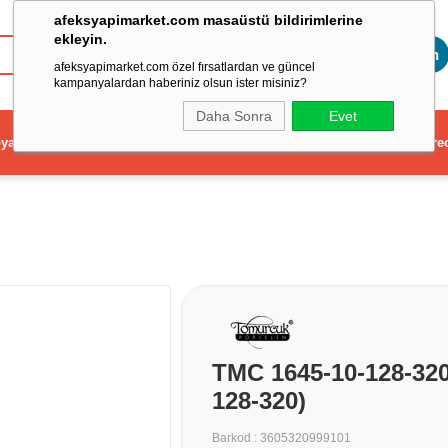
afeksyapimarket.com masaüstü bildirimlerine
ekleyin.
Toptan
afeksyapimarket.com özel fırsatlardan ve güncel
kampanyalardan haberiniz olsun ister misiniz?
Daha Sonra
Evet
ya
Elektrikli El Aleti
Aydınlatma ve Elektrik
Dekorasyon ve Ev Gere
TMC 1645-10-128-32
128-320)
Barkod
:
3605320999101