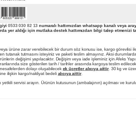
giyi
0533 030 82 13
numaralı hattımızdan whatsapp kanalı veya arayar
da yer aldığı için mutlaka destek hattımızdan bilgi talep etmenizi t
a ürüne zarar verebilecek bir durum söz konusu ise, kargo görevlisi ile b
en tutanak tutmasını isteyiniz ve paketi teslim almayınız. Aksi durumlard
ürünlerin değişimi yapılacaktır. Değişim veya iade işleminiz için Afeks Ya
ranlarında size gösterilen tarih / tarihler arasında kargoya teslim edilecekt
a mesafelerden dolayı oluşabilecek
ek ücretler alıcıya aittir
. 30 kg ve üzer
ne ilişkin kargo/nakliyat bedeli
alıcıya aittir
.
 yetkili servisi arayın. Ürünün kutusunun (ambalajının) açılması ve kurulu