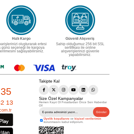
Hızlı Kargo
Güvenli Alışveriş
parişlerinizi oluşturarak ertesi
Sahip olduğumuz 256 bit SSL
ş günü seçeneği ile kargoya
sertifikası ile online
erilmesini sağlayabilirsiniz.
alışverişlerinizi güvenle
yapabilirsiniz.
Takipte Kal
235
Size Özel Kampanyalar
82 13
Hemen Kayıt Ol Fırsatlardan Önce Sen Haberdar
Ol!
com.tr
Gönder
Üyelik koşullarını
ve
kişisel verilerimin
korunmasını kabul ediyorum.