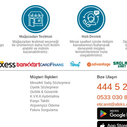
Mağazadan Teslimat
Hızlı Destek
Mağazadan teslimat seçeneği
Mesai saatleri içinde iletişim
Si
rgo
ile ürünlerinizi daha hızlı teslim
kanallarımızı kullanarak
i
alabilir ve indirim
deneyimli müşteri
v
kazanabilirsiniz.
temsilcilerimize hızla
ulaşabilirisiniz.
Müşteri İlişkileri
Bize Ulaşın
Mesafeli Satış Sözleşmesi
444 5 
Üyelik Sözleşmesi
Gizlilik & Güvenlik
0533 030 
K.V.K.K Aydınlatma
Kargo Takibi
eticaret@afeks.
Alışverişsiz Ödeme
Fatura Sorgulama