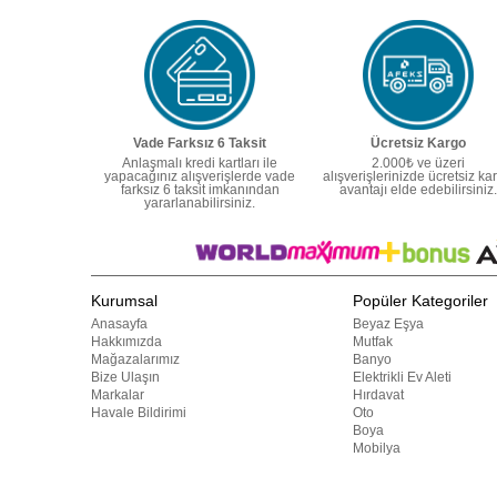
Vade Farksız 6 Taksit
Ücretsiz Kargo
Anlaşmalı kredi kartları ile
2.000₺ ve üzeri
yapacağınız alışverişlerde vade
alışverişlerinizde ücretsiz ka
farksız 6 taksit imkanından
avantajı elde edebilirsiniz.
yararlanabilirsiniz.
Kurumsal
Popüler Kategoriler
Anasayfa
Beyaz Eşya
Hakkımızda
Mutfak
Mağazalarımız
Banyo
Bize Ulaşın
Elektrikli Ev Aleti
Markalar
Hırdavat
Havale Bildirimi
Oto
Boya
Mobilya