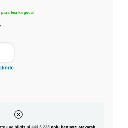
pazartesi kargoda!
P
alinde
tok ve bilgisini
444 5 235
nolu hattımızı arayarak