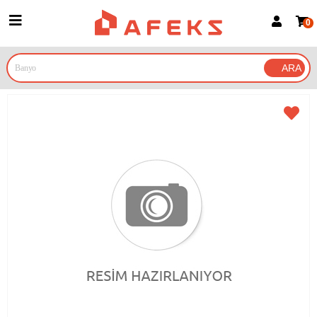
0
Üye Girişi
Üye Ol
Google İle Bağlan