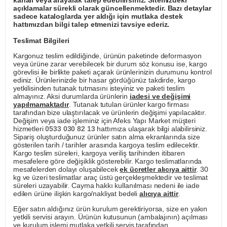
kanalı veya arayarak talep edebilirsiniz. Sitemizdeki
açıklamalar sürekli olarak güncellenmektedir. Bazı detaylar
sadece kataloglarda yer aldığı için mutlaka destek
hattımızdan bilgi talep etmenizi tavsiye ederiz.
Teslimat Bilgileri
Kargonuz teslim edildiğinde, ürünün paketinde deformasyon
veya ürüne zarar verebilecek bir durum söz konusu ise, kargo
görevlisi ile birlikte paketi açarak ürünlerinizin durumunu kontrol
ediniz. Ürünlerinizde bir hasar gördüğünüz takdirde, kargo
yetkilisinden tutanak tutmasını isteyiniz ve paketi teslim
almayınız. Aksi durumlarda ürünlerin
iadesi ve değişimi
yapılmamaktadır
. Tutanak tutulan ürünler kargo firması
tarafından bize ulaştırılacak ve ürünlerin değişimi yapılacaktır.
Değişim veya iade işleminiz için Afeks Yapı Market müşteri
hizmetleri
0533 030 82 13
hattımıza ulaşarak bilgi alabilirsiniz.
Sipariş oluşturduğunuz ürünler satın alma ekranlarında size
gösterilen tarih / tarihler arasında kargoya teslim edilecektir.
Kargo teslim süreleri, kargoya veriliş tarihinden itibaren
mesafelere göre değişiklik gösterebilir. Kargo teslimatlarında
mesafelerden dolayı oluşabilecek
ek ücretler alıcıya aittir
. 30
kg ve üzeri teslimatlar araç üstü gerçekleşmektedir ve teslimat
süreleri uzayabilir. Cayma hakkı kullanılması nedeni ile iade
edilen ürüne ilişkin kargo/nakliyat bedeli
alıcıya aittir
.
Eğer satın aldığınız ürün kurulum gerektiriyorsa, size en yakın
yetkili servisi arayın. Ürünün kutusunun (ambalajının) açılması
ve kurulum işlemi mutlaka yetkili servis tarafından