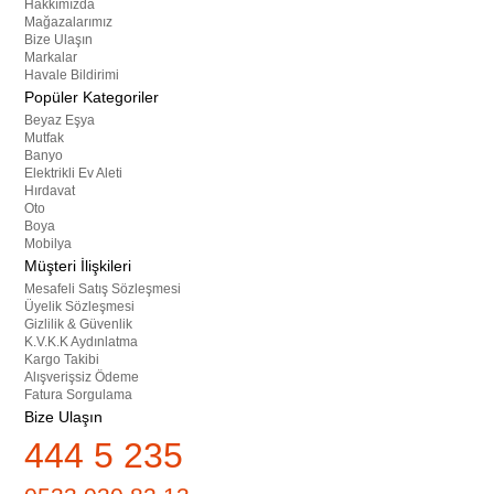
Hakkımızda
Mağazalarımız
Bize Ulaşın
Markalar
Havale Bildirimi
Popüler Kategoriler
Beyaz Eşya
Mutfak
Banyo
Elektrikli Ev Aleti
Hırdavat
Oto
Boya
Mobilya
Müşteri İlişkileri
Mesafeli Satış Sözleşmesi
Üyelik Sözleşmesi
Gizlilik & Güvenlik
K.V.K.K Aydınlatma
Kargo Takibi
Alışverişsiz Ödeme
Fatura Sorgulama
Bize Ulaşın
444 5 235