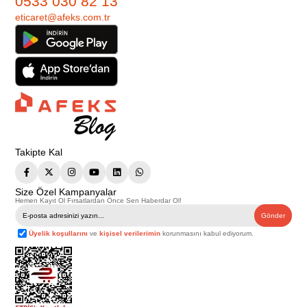
0533 030 82 13
eticaret@afeks.com.tr
Takipte Kal
Size Özel Kampanyalar
Hemen Kayıt Ol Fırsatlardan Önce Sen Haberdar Ol!
Gönder
Üyelik koşullarını
ve
kişisel verilerimin
korunmasını kabul ediyorum.