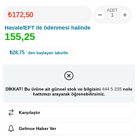
ADET
₺172,50
Havale/EFT ile ödenmesi halinde
1
5
5
,
2
5
₺28,75
' den başlayan taksitle
DİKKAT! Bu ürüne ait güncel stok ve bilgisini
444 5 235
nolu
hattımızı arayarak öğrenebilirsiniz.
Karşılaştır
Gelince Haber Ver