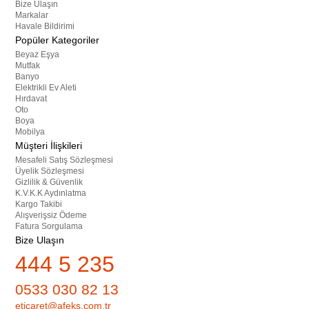
Bize Ulaşın
Markalar
Havale Bildirimi
Popüler Kategoriler
Beyaz Eşya
Mutfak
Banyo
Elektrikli Ev Aleti
Hırdavat
Oto
Boya
Mobilya
Müşteri İlişkileri
Mesafeli Satış Sözleşmesi
Üyelik Sözleşmesi
Gizlilik & Güvenlik
K.V.K.K Aydınlatma
Kargo Takibi
Alışverişsiz Ödeme
Fatura Sorgulama
Bize Ulaşın
444 5 235
0533 030 82 13
eticaret@afeks.com.tr