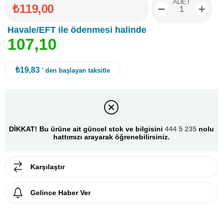
ADET
₺119,00
Havale/EFT ile ödenmesi halinde
1
0
7
,
1
0
₺19,83
' den başlayan taksitle
DİKKAT! Bu ürüne ait güncel stok ve bilgisini
444 5 235
nolu
hattımızı arayarak öğrenebilirsiniz.
Karşılaştır
Gelince Haber Ver