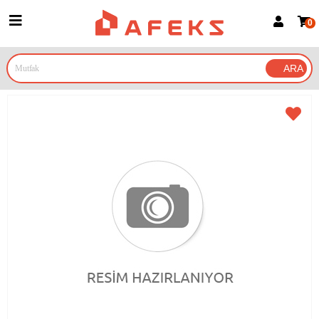
0
Üye Girişi
Üye Ol
Google İle Bağlan