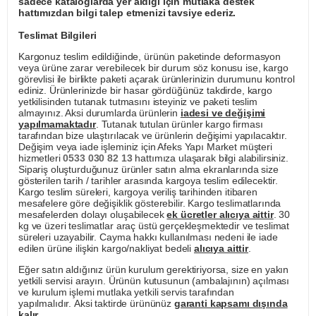
sadece kataloglarda yer aldığı için mutlaka destek
hattımızdan bilgi talep etmenizi tavsiye ederiz.
Teslimat Bilgileri
Kargonuz teslim edildiğinde, ürünün paketinde deformasyon
veya ürüne zarar verebilecek bir durum söz konusu ise, kargo
görevlisi ile birlikte paketi açarak ürünlerinizin durumunu kontrol
ediniz. Ürünlerinizde bir hasar gördüğünüz takdirde, kargo
yetkilisinden tutanak tutmasını isteyiniz ve paketi teslim
almayınız. Aksi durumlarda ürünlerin
iadesi ve değişimi
yapılmamaktadır
. Tutanak tutulan ürünler kargo firması
tarafından bize ulaştırılacak ve ürünlerin değişimi yapılacaktır.
Değişim veya iade işleminiz için Afeks Yapı Market müşteri
hizmetleri
0533 030 82 13
hattımıza ulaşarak bilgi alabilirsiniz.
Sipariş oluşturduğunuz ürünler satın alma ekranlarında size
gösterilen tarih / tarihler arasında kargoya teslim edilecektir.
Kargo teslim süreleri, kargoya veriliş tarihinden itibaren
mesafelere göre değişiklik gösterebilir. Kargo teslimatlarında
mesafelerden dolayı oluşabilecek
ek ücretler alıcıya aittir
. 30
kg ve üzeri teslimatlar araç üstü gerçekleşmektedir ve teslimat
süreleri uzayabilir. Cayma hakkı kullanılması nedeni ile iade
edilen ürüne ilişkin kargo/nakliyat bedeli
alıcıya aittir
.
Eğer satın aldığınız ürün kurulum gerektiriyorsa, size en yakın
yetkili servisi arayın. Ürünün kutusunun (ambalajının) açılması
ve kurulum işlemi mutlaka yetkili servis tarafından
yapılmalıdır. Aksi taktirde ürününüz
garanti kapsamı dışında
kalır
.