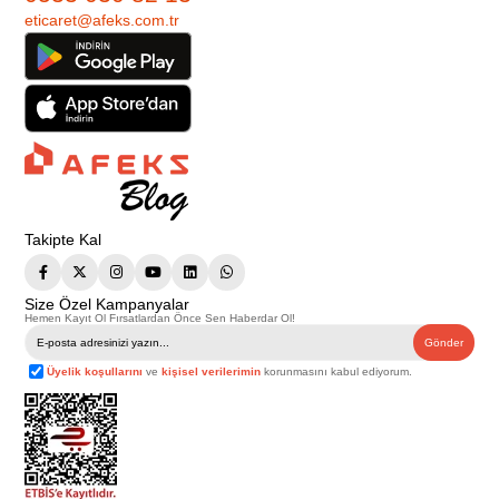
eticaret@afeks.com.tr
Takipte Kal
Size Özel Kampanyalar
Hemen Kayıt Ol Fırsatlardan Önce Sen Haberdar Ol!
Gönder
Üyelik koşullarını
ve
kişisel verilerimin
korunmasını kabul ediyorum.