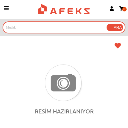
0
Üye Girişi
Üye Ol
Google İle Bağlan