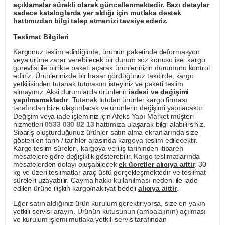
açıklamalar sürekli olarak güncellenmektedir. Bazı detaylar
sadece kataloglarda yer aldığı için mutlaka destek
hattımızdan bilgi talep etmenizi tavsiye ederiz.
Teslimat Bilgileri
Kargonuz teslim edildiğinde, ürünün paketinde deformasyon
veya ürüne zarar verebilecek bir durum söz konusu ise, kargo
görevlisi ile birlikte paketi açarak ürünlerinizin durumunu kontrol
ediniz. Ürünlerinizde bir hasar gördüğünüz takdirde, kargo
yetkilisinden tutanak tutmasını isteyiniz ve paketi teslim
almayınız. Aksi durumlarda ürünlerin
iadesi ve değişimi
yapılmamaktadır
. Tutanak tutulan ürünler kargo firması
tarafından bize ulaştırılacak ve ürünlerin değişimi yapılacaktır.
Değişim veya iade işleminiz için Afeks Yapı Market müşteri
hizmetleri
0533 030 82 13
hattımıza ulaşarak bilgi alabilirsiniz.
Sipariş oluşturduğunuz ürünler satın alma ekranlarında size
gösterilen tarih / tarihler arasında kargoya teslim edilecektir.
Kargo teslim süreleri, kargoya veriliş tarihinden itibaren
mesafelere göre değişiklik gösterebilir. Kargo teslimatlarında
mesafelerden dolayı oluşabilecek
ek ücretler alıcıya aittir
. 30
kg ve üzeri teslimatlar araç üstü gerçekleşmektedir ve teslimat
süreleri uzayabilir. Cayma hakkı kullanılması nedeni ile iade
edilen ürüne ilişkin kargo/nakliyat bedeli
alıcıya aittir
.
Eğer satın aldığınız ürün kurulum gerektiriyorsa, size en yakın
yetkili servisi arayın. Ürünün kutusunun (ambalajının) açılması
ve kurulum işlemi mutlaka yetkili servis tarafından