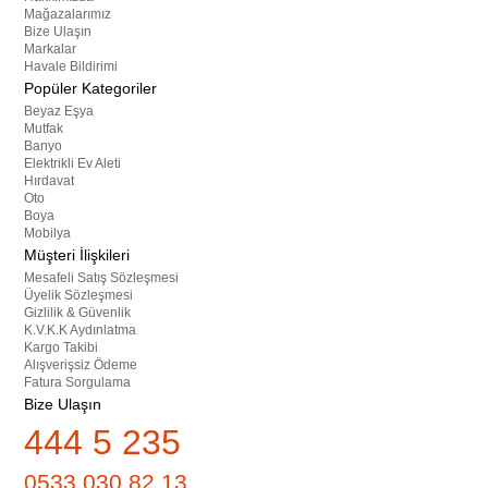
Mağazalarımız
Bize Ulaşın
Markalar
Havale Bildirimi
Popüler Kategoriler
Beyaz Eşya
Mutfak
Banyo
Elektrikli Ev Aleti
Hırdavat
Oto
Boya
Mobilya
Müşteri İlişkileri
Mesafeli Satış Sözleşmesi
Üyelik Sözleşmesi
Gizlilik & Güvenlik
K.V.K.K Aydınlatma
Kargo Takibi
Alışverişsiz Ödeme
Fatura Sorgulama
Bize Ulaşın
444 5 235
0533 030 82 13