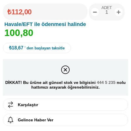
ADET
₺112,00
Havale/EFT ile ödenmesi halinde
1
0
0
,
8
0
₺18,67
' den başlayan taksitle
DİKKAT! Bu ürüne ait güncel stok ve bilgisini
444 5 235
nolu
hattımızı arayarak öğrenebilirsiniz.
Karşılaştır
Gelince Haber Ver