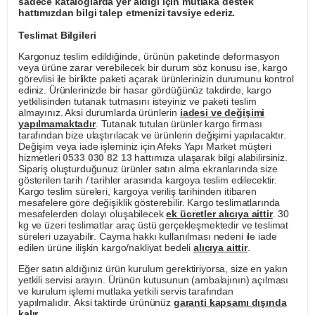
sadece kataloglarda yer aldığı için mutlaka destek
hattımızdan bilgi talep etmenizi tavsiye ederiz.
Teslimat Bilgileri
Kargonuz teslim edildiğinde, ürünün paketinde deformasyon
veya ürüne zarar verebilecek bir durum söz konusu ise, kargo
görevlisi ile birlikte paketi açarak ürünlerinizin durumunu kontrol
ediniz. Ürünlerinizde bir hasar gördüğünüz takdirde, kargo
yetkilisinden tutanak tutmasını isteyiniz ve paketi teslim
almayınız. Aksi durumlarda ürünlerin
iadesi ve değişimi
yapılmamaktadır
. Tutanak tutulan ürünler kargo firması
tarafından bize ulaştırılacak ve ürünlerin değişimi yapılacaktır.
Değişim veya iade işleminiz için Afeks Yapı Market müşteri
hizmetleri
0533 030 82 13
hattımıza ulaşarak bilgi alabilirsiniz.
Sipariş oluşturduğunuz ürünler satın alma ekranlarında size
gösterilen tarih / tarihler arasında kargoya teslim edilecektir.
Kargo teslim süreleri, kargoya veriliş tarihinden itibaren
mesafelere göre değişiklik gösterebilir. Kargo teslimatlarında
mesafelerden dolayı oluşabilecek
ek ücretler alıcıya aittir
. 30
kg ve üzeri teslimatlar araç üstü gerçekleşmektedir ve teslimat
süreleri uzayabilir. Cayma hakkı kullanılması nedeni ile iade
edilen ürüne ilişkin kargo/nakliyat bedeli
alıcıya aittir
.
Eğer satın aldığınız ürün kurulum gerektiriyorsa, size en yakın
yetkili servisi arayın. Ürünün kutusunun (ambalajının) açılması
ve kurulum işlemi mutlaka yetkili servis tarafından
yapılmalıdır. Aksi taktirde ürününüz
garanti kapsamı dışında
kalır
.