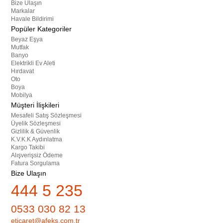
Bize Ulaşın
Markalar
Havale Bildirimi
Popüler Kategoriler
Beyaz Eşya
Mutfak
Banyo
Elektrikli Ev Aleti
Hırdavat
Oto
Boya
Mobilya
Müşteri İlişkileri
Mesafeli Satış Sözleşmesi
Üyelik Sözleşmesi
Gizlilik & Güvenlik
K.V.K.K Aydınlatma
Kargo Takibi
Alışverişsiz Ödeme
Fatura Sorgulama
Bize Ulaşın
444 5 235
0533 030 82 13
eticaret@afeks.com.tr