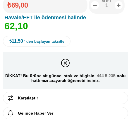
ADET
₺69,00
Havale/EFT ile ödenmesi halinde
6
2
,
1
0
₺11,50
' den başlayan taksitle
DİKKAT! Bu ürüne ait güncel stok ve bilgisini
444 5 235
nolu
hattımızı arayarak öğrenebilirsiniz.
Karşılaştır
Gelince Haber Ver