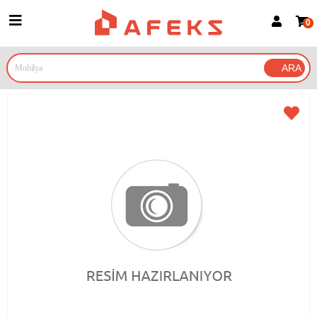
0
Üye Girişi
Üye Ol
Google İle Bağlan