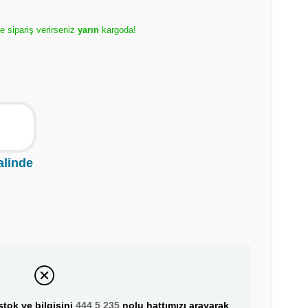
de sipariş verirseniz
yarın
kargoda!
P
alinde
tok ve bilgisini
444 5 235
nolu hattımızı arayarak