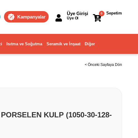
Üye Girişi
Sepetim
0
Kampanyalar
Üye Ol
ci
Isıtma ve Soğutma
Seramik ve İnşaat
Diğer
< Önceki Sayfaya Dön
 PORSELEN KULP (1050-30-128-