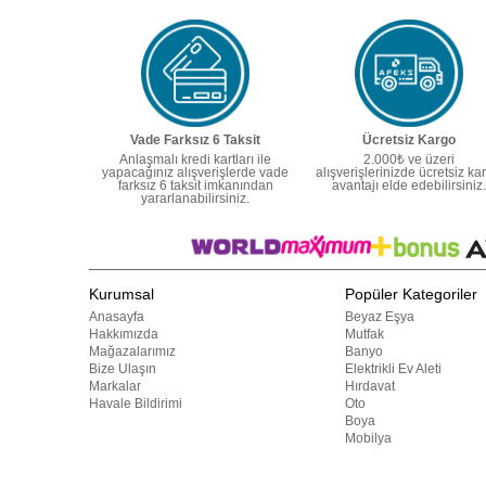
Vade Farksız 6 Taksit
Ücretsiz Kargo
Anlaşmalı kredi kartları ile
2.000₺ ve üzeri
yapacağınız alışverişlerde vade
alışverişlerinizde ücretsiz ka
farksız 6 taksit imkanından
avantajı elde edebilirsiniz.
yararlanabilirsiniz.
Kurumsal
Popüler Kategoriler
Anasayfa
Beyaz Eşya
Hakkımızda
Mutfak
Mağazalarımız
Banyo
Bize Ulaşın
Elektrikli Ev Aleti
Markalar
Hırdavat
Havale Bildirimi
Oto
Boya
Mobilya