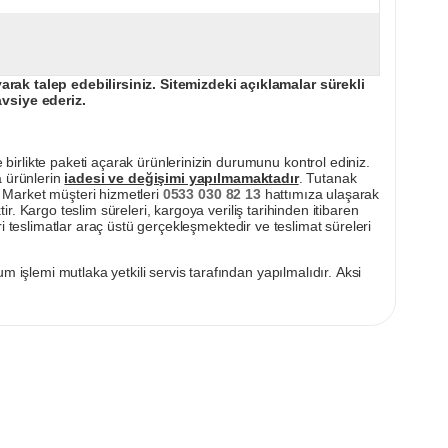
ak talep edebilirsiniz. Sitemizdeki açıklamalar sürekli
avsiye ederiz.
irlikte paketi açarak ürünlerinizin durumunu kontrol ediniz.
a ürünlerin
iadesi ve değişimi yapılmamaktadır
. Tutanak
pı Market müşteri hizmetleri
0533 030 82 13
hattımıza ulaşarak
ir. Kargo teslim süreleri, kargoya veriliş tarihinden itibaren
i teslimatlar araç üstü gerçekleşmektedir ve teslimat süreleri
m işlemi mutlaka yetkili servis tarafından yapılmalıdır. Aksi