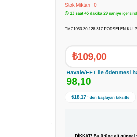
Stok Miktarı
:
0
13 saat 45 dakika 29 saniye
içerisin
TMC1050-30-128-317 PORSELEN KUL
₺109,00
Havale/EFT ile ödenmesi h
9
8
,
1
0
₺18,17
' den başlayan taksitle
DİKKAT! Bu ürüne ait güncel s