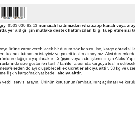
giyi
0533 030 82 13
numaralı hattımızdan whatsapp kanalı veya arayar
da yer aldığı için mutlaka destek hattımızdan bilgi talep etmenizi t
a ürüne zarar verebilecek bir durum söz konusu ise, kargo görevlisi ile b
en tutanak tutmasını isteyiniz ve paketi teslim almayınız. Aksi durumlard
ürünlerin değişimi yapılacaktır. Değişim veya iade işleminiz için Afeks Ya
ranlarında size gösterilen tarih / tarihler arasında kargoya teslim edilecekt
a mesafelerden dolayı oluşabilecek
ek ücretler alıcıya aittir
. 30 kg ve üzer
ne ilişkin kargo/nakliyat bedeli
alıcıya aittir
.
 yetkili servisi arayın. Ürünün kutusunun (ambalajının) açılması ve kurulu