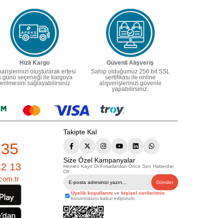
Hızlı Kargo
Güvenli Alışveriş
parişlerinizi oluşturarak ertesi
Sahip olduğumuz 256 bit SSL
ş günü seçeneği ile kargoya
sertifikası ile online
erilmesini sağlayabilirsiniz.
alışverişlerinizi güvenle
yapabilirsiniz.
Takipte Kal
235
Size Özel Kampanyalar
82 13
Hemen Kayıt Ol Fırsatlardan Önce Sen Haberdar
Ol!
com.tr
Gönder
Üyelik koşullarını
ve
kişisel verilerimin
korunmasını kabul ediyorum.