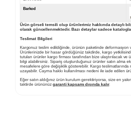
Barkod
Ürün görseli temsili olup ürünlerimiz hakkında detaylı bil
olarak güncellenmektedir. Bazı detaylar sadece kataloglar
Teslimat Bilgileri
Kargonuz teslim edildiğinde, ürünün paketinde deformasyon vey
Ürünlerinizde bir hasar gördüğünüz takdirde, kargo yetkilisind
tutulan ürünler kargo firması tarafından bize ulaştırılacak ve 
bilgi alabilirsiniz. Sipariş oluşturduğunuz ürünler satın alma ek
mesafelere göre değişiklik gösterebilir. Kargo teslimatlarınd
uzayabilir. Cayma hakkı kullanılması nedeni ile iade edilen ürü
Eğer satın aldığınız ürün kurulum gerektiriyorsa, size en yakın
taktirde ürününüz
garanti kapsamı dışında kalır
.