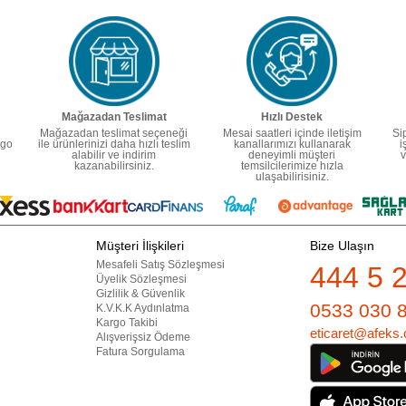
Mağazadan Teslimat
Hızlı Destek
Mağazadan teslimat seçeneği
Mesai saatleri içinde iletişim
Si
rgo
ile ürünlerinizi daha hızlı teslim
kanallarımızı kullanarak
i
alabilir ve indirim
deneyimli müşteri
v
kazanabilirsiniz.
temsilcilerimize hızla
ulaşabilirisiniz.
Müşteri İlişkileri
Bize Ulaşın
Mesafeli Satış Sözleşmesi
444 5 
Üyelik Sözleşmesi
Gizlilik & Güvenlik
0533 030 
K.V.K.K Aydınlatma
Kargo Takibi
eticaret@afeks.
Alışverişsiz Ödeme
Fatura Sorgulama