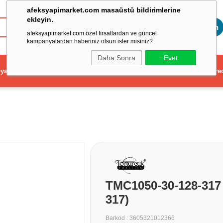
afeksyapimarket.com masaüstü bildirimlerine
ekleyin.
Toptan
afeksyapimarket.com özel fırsatlardan ve güncel
kampanyalardan haberiniz olsun ister misiniz?
Daha Sonra
Evet
ya
Elektrikli El Aleti
Aydınlatma ve Elektrik
Dekorasyon ve Ev Gere
TMC1050-30-128-317
317)
Barkod
:
3605321012366