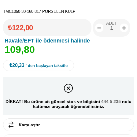
TMC1050-30-160-317 PORSELEN KULP
ADET
₺122,00
Havale/EFT ile ödenmesi halinde
1
0
9
,
8
0
₺20,33
' den başlayan taksitle
DİKKAT! Bu ürüne ait güncel stok ve bilgisini
444 5 235
nolu
hattımızı arayarak öğrenebilirsiniz.
Karşılaştır