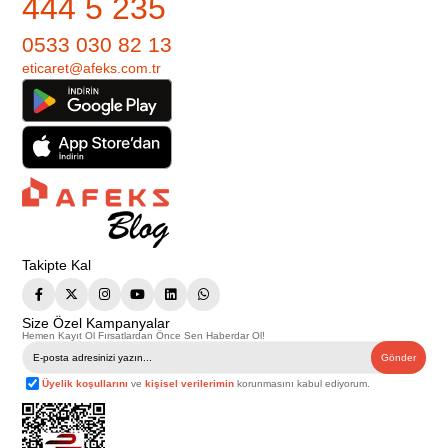
444 5 235
0533 030 82 13
eticaret@afeks.com.tr
Takipte Kal
Size Özel Kampanyalar
Hemen Kayıt Ol Fırsatlardan Önce Sen Haberdar Ol!
Gönder
Üyelik koşullarını
ve
kişisel verilerimin
korunmasını kabul ediyorum.