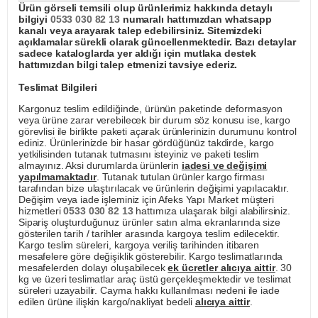
Ürün görseli temsili olup ürünlerimiz hakkında detaylı
bilgiyi
0533 030 82 13
numaralı hattımızdan whatsapp
kanalı veya arayarak talep edebilirsiniz. Sitemizdeki
açıklamalar sürekli olarak güncellenmektedir. Bazı detaylar
sadece kataloglarda yer aldığı için mutlaka destek
hattımızdan bilgi talep etmenizi tavsiye ederiz.
Teslimat Bilgileri
Kargonuz teslim edildiğinde, ürünün paketinde deformasyon
veya ürüne zarar verebilecek bir durum söz konusu ise, kargo
görevlisi ile birlikte paketi açarak ürünlerinizin durumunu kontrol
ediniz. Ürünlerinizde bir hasar gördüğünüz takdirde, kargo
yetkilisinden tutanak tutmasını isteyiniz ve paketi teslim
almayınız. Aksi durumlarda ürünlerin
iadesi ve değişimi
yapılmamaktadır
. Tutanak tutulan ürünler kargo firması
tarafından bize ulaştırılacak ve ürünlerin değişimi yapılacaktır.
Değişim veya iade işleminiz için Afeks Yapı Market müşteri
hizmetleri
0533 030 82 13
hattımıza ulaşarak bilgi alabilirsiniz.
Sipariş oluşturduğunuz ürünler satın alma ekranlarında size
gösterilen tarih / tarihler arasında kargoya teslim edilecektir.
Kargo teslim süreleri, kargoya veriliş tarihinden itibaren
mesafelere göre değişiklik gösterebilir. Kargo teslimatlarında
mesafelerden dolayı oluşabilecek
ek ücretler alıcıya aittir
. 30
kg ve üzeri teslimatlar araç üstü gerçekleşmektedir ve teslimat
süreleri uzayabilir. Cayma hakkı kullanılması nedeni ile iade
edilen ürüne ilişkin kargo/nakliyat bedeli
alıcıya aittir
.