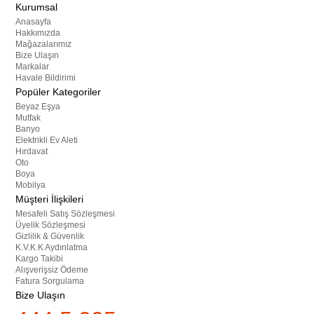
Kurumsal
Anasayfa
Hakkımızda
Mağazalarımız
Bize Ulaşın
Markalar
Havale Bildirimi
Popüler Kategoriler
Beyaz Eşya
Mutfak
Banyo
Elektrikli Ev Aleti
Hırdavat
Oto
Boya
Mobilya
Müşteri İlişkileri
Mesafeli Satış Sözleşmesi
Üyelik Sözleşmesi
Gizlilik & Güvenlik
K.V.K.K Aydınlatma
Kargo Takibi
Alışverişsiz Ödeme
Fatura Sorgulama
Bize Ulaşın