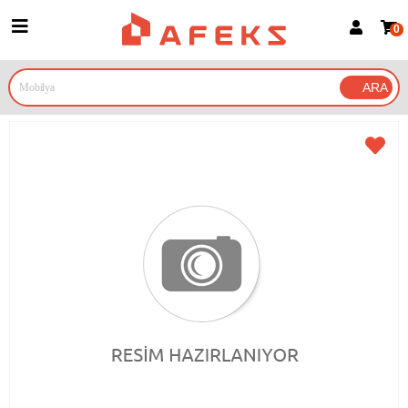
0
Üye Girişi
Üye Ol
Google İle Bağlan