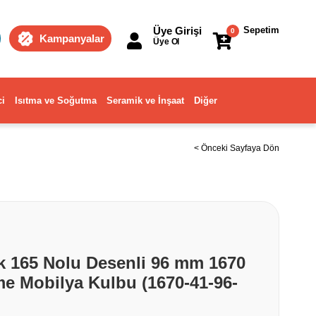
Üye Girişi
Sepetim
0
Kampanyalar
Üye Ol
ci
Isıtma ve Soğutma
Seramik ve İnşaat
Diğer
< Önceki Sayfaya Dön
k 165 Nolu Desenli 96 mm 1670
me Mobilya Kulbu (1670-41-96-