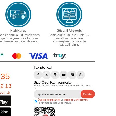
Hızlı Kargo
Güvenli Alışveriş
parişlerinizi oluşturarak ertesi
Sahip olduğumuz 256 bit SSL
ş günü seçeneği ile kargoya
sertifikası ile online
erilmesini sağlayabilirsiniz.
alışverişlerinizi güvenle
yapabilirsiniz.
Takipte Kal
235
Size Özel Kampanyalar
82 13
Hemen Kayıt Ol Fırsatlardan Önce Sen Haberdar
Ol!
com.tr
Gönder
Üyelik koşullarını
ve
kişisel verilerimin
korunmasını kabul ediyorum.