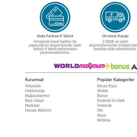
Vade Farksız 6 Taksit
Ücretsiz Kargo
Anlaşmalı kredi kartları ile
2.000₺ ve üzeri
yapacağınız alışverişlerde vade
alışverişlerinizde ücretsiz ka
farksız 6 taksit imkanından
avantajı elde edebilirsiniz.
yararlanabilirsiniz.
Kurumsal
Popüler Kategoriler
Anasayfa
Beyaz Eşya
Hakkımızda
Mutfak
Mağazalarımız
Banyo
Bize Ulaşın
Elektrikli Ev Aleti
Markalar
Hırdavat
Havale Bildirimi
Oto
Boya
Mobilya