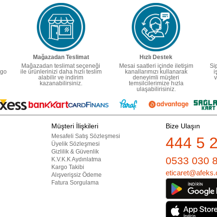
Mağazadan Teslimat
Hızlı Destek
Mağazadan teslimat seçeneği
Mesai saatleri içinde iletişim
Si
rgo
ile ürünlerinizi daha hızlı teslim
kanallarımızı kullanarak
i
alabilir ve indirim
deneyimli müşteri
v
kazanabilirsiniz.
temsilcilerimize hızla
ulaşabilirisiniz.
Müşteri İlişkileri
Bize Ulaşın
Mesafeli Satış Sözleşmesi
444 5 
Üyelik Sözleşmesi
Gizlilik & Güvenlik
0533 030 
K.V.K.K Aydınlatma
Kargo Takibi
eticaret@afeks.
Alışverişsiz Ödeme
Fatura Sorgulama