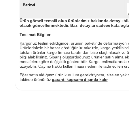
Barkod
Ürün görseli temsili olup ürünlerimiz hakkında detaylı bil
olarak güncellenmektedir. Bazı detaylar sadece kataloglar
Teslimat Bilgileri
Kargonuz teslim edildiğinde, ürünün paketinde deformasyon vey
Ürünlerinizde bir hasar gördüğünüz takdirde, kargo yetkilisind
tutulan ürünler kargo firması tarafından bize ulaştırılacak ve 
bilgi alabilirsiniz. Sipariş oluşturduğunuz ürünler satın alma ek
mesafelere göre değişiklik gösterebilir. Kargo teslimatlarınd
uzayabilir. Cayma hakkı kullanılması nedeni ile iade edilen ürü
Eğer satın aldığınız ürün kurulum gerektiriyorsa, size en yakın
taktirde ürününüz
garanti kapsamı dışında kalır
.