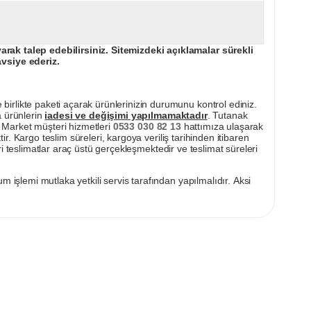
ak talep edebilirsiniz. Sitemizdeki açıklamalar sürekli
avsiye ederiz.
irlikte paketi açarak ürünlerinizin durumunu kontrol ediniz.
a ürünlerin
iadesi ve değişimi yapılmamaktadır
. Tutanak
pı Market müşteri hizmetleri
0533 030 82 13
hattımıza ulaşarak
ir. Kargo teslim süreleri, kargoya veriliş tarihinden itibaren
i teslimatlar araç üstü gerçekleşmektedir ve teslimat süreleri
m işlemi mutlaka yetkili servis tarafından yapılmalıdır. Aksi