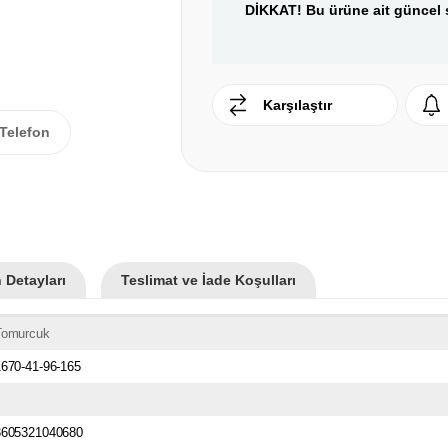
DİKKAT! Bu ürüne ait güncel s
Karşılaştır
Telefon
 Detayları
Teslimat ve İade Koşulları
Tomurcuk
1670-41-96-165
3605321040680