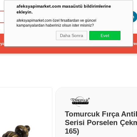
afeksyapimarket.com masaüstü bildirimlerine
ekleyin.
Toptan
afeksyapimarket.com özel fırsatlardan ve güncel
kampanyalardan haberiniz olsun ister misiniz?
Daha Sonra
Evet
ya
Elektrikli El Aleti
Aydınlatma ve Elektrik
Dekorasyon ve Ev Gere
Tomurcuk Fırça Anti
Serisi Porselen Çek
165)