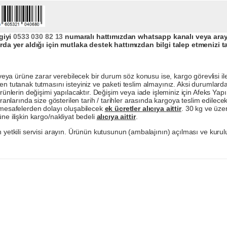
giyi
0533 030 82 13
numaralı hattımızdan whatsapp kanalı veya arayar
da yer aldığı için mutlaka destek hattımızdan bilgi talep etmenizi t
a ürüne zarar verebilecek bir durum söz konusu ise, kargo görevlisi ile b
en tutanak tutmasını isteyiniz ve paketi teslim almayınız. Aksi durumlard
ürünlerin değişimi yapılacaktır. Değişim veya iade işleminiz için Afeks Ya
ranlarında size gösterilen tarih / tarihler arasında kargoya teslim edilecekt
a mesafelerden dolayı oluşabilecek
ek ücretler alıcıya aittir
. 30 kg ve üzer
ne ilişkin kargo/nakliyat bedeli
alıcıya aittir
.
 yetkili servisi arayın. Ürünün kutusunun (ambalajının) açılması ve kurulu