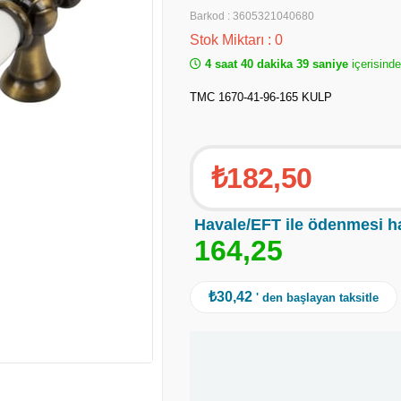
Barkod
:
3605321040680
Stok Miktarı
:
0
4 saat 40 dakika 38 saniye
içerisinde
TMC 1670-41-96-165 KULP
₺182,50
Havale/EFT ile ödenmesi h
1
6
4
,
2
5
₺30,42
' den başlayan taksitle