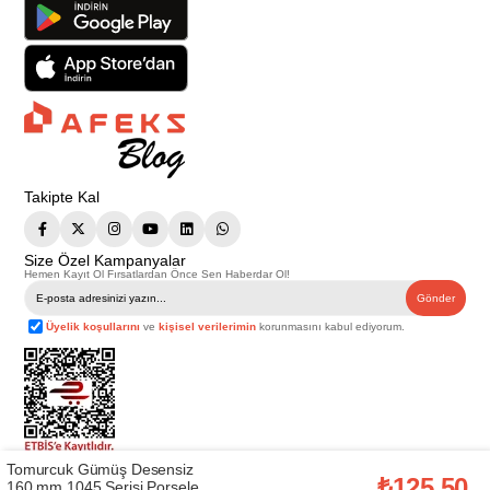
Takipte Kal
Size Özel Kampanyalar
Hemen Kayıt Ol Fırsatlardan Önce Sen Haberdar Ol!
Gönder
Üyelik koşullarını
ve
kişisel verilerimin
korunmasını kabul ediyorum.
Tomurcuk Gümüş Desensiz
Telif Hakkı © 2026
Afeks Yapı Market
. Tüm hakları saklıdır.
₺125,50
160 mm 1045 Serisi Porselen