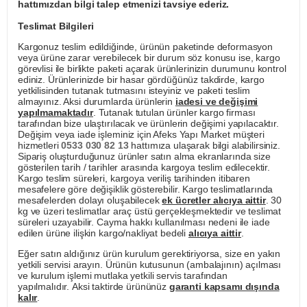
hattımızdan bilgi talep etmenizi tavsiye ederiz.
Teslimat Bilgileri
Kargonuz teslim edildiğinde, ürünün paketinde deformasyon
veya ürüne zarar verebilecek bir durum söz konusu ise, kargo
görevlisi ile birlikte paketi açarak ürünlerinizin durumunu kontrol
ediniz. Ürünlerinizde bir hasar gördüğünüz takdirde, kargo
yetkilisinden tutanak tutmasını isteyiniz ve paketi teslim
almayınız. Aksi durumlarda ürünlerin
iadesi ve değişimi
yapılmamaktadır
. Tutanak tutulan ürünler kargo firması
tarafından bize ulaştırılacak ve ürünlerin değişimi yapılacaktır.
Değişim veya iade işleminiz için Afeks Yapı Market müşteri
hizmetleri
0533 030 82 13
hattımıza ulaşarak bilgi alabilirsiniz.
Sipariş oluşturduğunuz ürünler satın alma ekranlarında size
gösterilen tarih / tarihler arasında kargoya teslim edilecektir.
Kargo teslim süreleri, kargoya veriliş tarihinden itibaren
mesafelere göre değişiklik gösterebilir. Kargo teslimatlarında
mesafelerden dolayı oluşabilecek
ek ücretler alıcıya aittir
. 30
kg ve üzeri teslimatlar araç üstü gerçekleşmektedir ve teslimat
süreleri uzayabilir. Cayma hakkı kullanılması nedeni ile iade
edilen ürüne ilişkin kargo/nakliyat bedeli
alıcıya aittir
.
Eğer satın aldığınız ürün kurulum gerektiriyorsa, size en yakın
yetkili servisi arayın. Ürünün kutusunun (ambalajının) açılması
ve kurulum işlemi mutlaka yetkili servis tarafından
yapılmalıdır. Aksi taktirde ürününüz
garanti kapsamı dışında
kalır
.