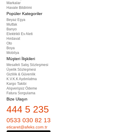
Markalar
Havale Bildirimi
Popüler Kategoriler
Beyaz Eşya
Mutfak
Banyo
Elektrikli Ev Aleti
Hırdavat
Oto
Boya
Mobilya
Müşteri İlişkileri
Mesafeli Satış Sözleşmesi
Üyelik Sözleşmesi
Gizlilik & Güvenlik
K.V.K.K Aydınlatma
Kargo Takibi
Alışverişsiz Ödeme
Fatura Sorgulama
Bize Ulaşın
444 5 235
0533 030 82 13
eticaret@afeks.com.tr