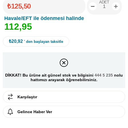
ADET
₺125,50
Havale/EFT ile ödenmesi halinde
1
1
2
,
9
5
₺20,92
' den başlayan taksitle
DİKKAT! Bu ürüne ait güncel stok ve bilgisini
444 5 235
nolu
hattımızı arayarak öğrenebilirsiniz.
Karşılaştır
Gelince Haber Ver