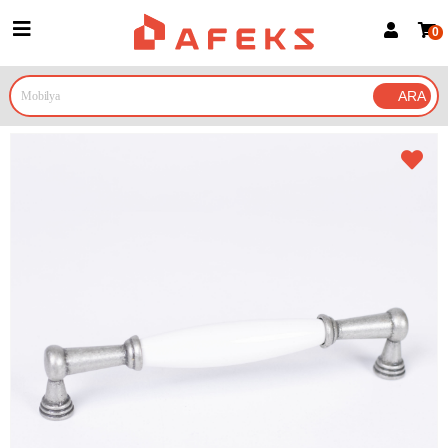
0
Üye Girişi
Üye Ol
Google İle Bağlan