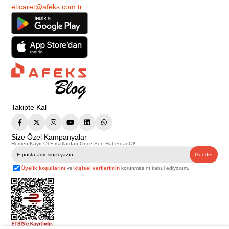
eticaret@afeks.com.tr
Takipte Kal
Size Özel Kampanyalar
Hemen Kayıt Ol Fırsatlardan Önce Sen Haberdar Ol!
Gönder
Üyelik koşullarını
ve
kişisel verilerimin
korunmasını kabul ediyorum.