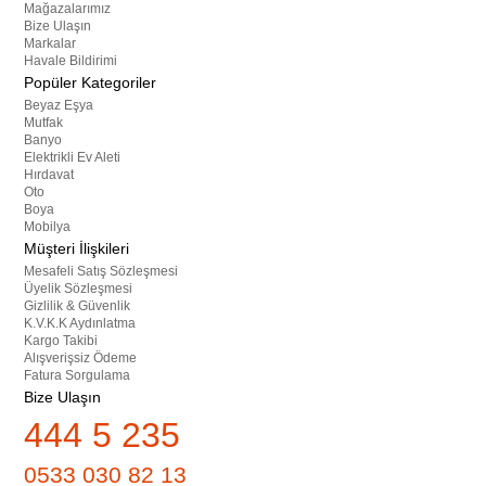
Mağazalarımız
Bize Ulaşın
Markalar
Havale Bildirimi
Popüler Kategoriler
Beyaz Eşya
Mutfak
Banyo
Elektrikli Ev Aleti
Hırdavat
Oto
Boya
Mobilya
Müşteri İlişkileri
Mesafeli Satış Sözleşmesi
Üyelik Sözleşmesi
Gizlilik & Güvenlik
K.V.K.K Aydınlatma
Kargo Takibi
Alışverişsiz Ödeme
Fatura Sorgulama
Bize Ulaşın
444 5 235
0533 030 82 13