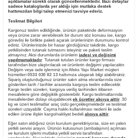
açıklamalar sürekli olarak güncellenmektedir. Bazı detaylar
sadece kataloglarda yer aldığı için mutlaka destek
hattımızdan bilgi talep etmenizi tavsiye ederiz.
Teslimat Bilgileri
Kargonuz teslim edildiğinde, ürünün paketinde deformasyon
veya ürüne zarar verebilecek bir durum söz konusu ise, kargo
görevlisi ile birlikte paketi açarak ürünlerinizin durumunu kontrol
ediniz. Ürünlerinizde bir hasar gördüğünüz takdirde, kargo
yetkilisinden tutanak tutmasını isteyiniz ve paketi teslim
almayınız. Aksi durumlarda ürünlerin
iadesi ve değişimi
yapılmamaktadır
. Tutanak tutulan ürünler kargo firması
tarafından bize ulaştırılacak ve ürünlerin değişimi yapılacaktır.
Değişim veya iade işleminiz için Afeks Yapı Market müşteri
hizmetleri
0533 030 82 13
hattımıza ulaşarak bilgi alabilirsiniz.
Sipariş oluşturduğunuz ürünler satın alma ekranlarında size
gösterilen tarih / tarihler arasında kargoya teslim edilecektir.
Kargo teslim süreleri, kargoya veriliş tarihinden itibaren
mesafelere göre değişiklik gösterebilir. Kargo teslimatlarında
mesafelerden dolayı oluşabilecek
ek ücretler alıcıya aittir
. 30
kg ve üzeri teslimatlar araç üstü gerçekleşmektedir ve teslimat
süreleri uzayabilir. Cayma hakkı kullanılması nedeni ile iade
edilen ürüne ilişkin kargo/nakliyat bedeli
alıcıya aittir
.
Eğer satın aldığınız ürün kurulum gerektiriyorsa, size en yakın
yetkili servisi arayın. Ürünün kutusunun (ambalajının) açılması
ve kurulum işlemi mutlaka yetkili servis tarafından