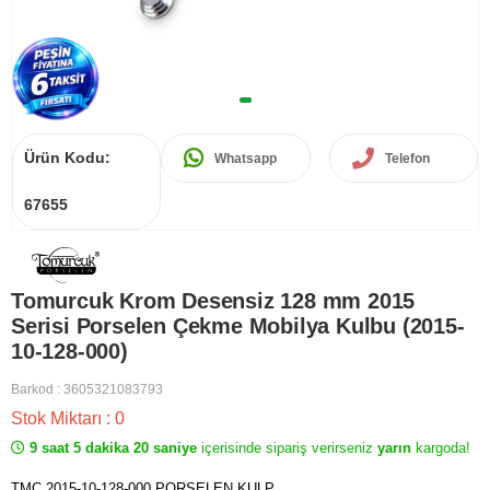
Ürün Kodu:
Whatsapp
Telefon
67655
Tomurcuk Krom Desensiz 128 mm 2015
Serisi Porselen Çekme Mobilya Kulbu (2015-
10-128-000)
Barkod
:
3605321083793
Stok Miktarı
:
0
9 saat 5 dakika 20 saniye
içerisinde sipariş verirseniz
yarın
kargoda!
TMC 2015-10-128-000 PORSELEN KULP