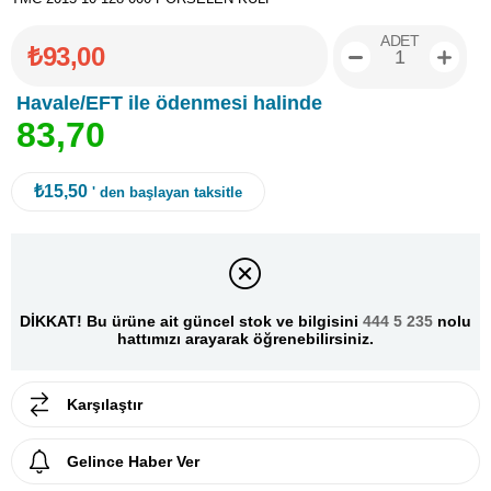
ADET
₺93,00
Havale/EFT ile ödenmesi halinde
8
3
,
7
0
₺15,50
' den başlayan taksitle
DİKKAT! Bu ürüne ait güncel stok ve bilgisini
444 5 235
nolu
hattımızı arayarak öğrenebilirsiniz.
Karşılaştır
Gelince Haber Ver