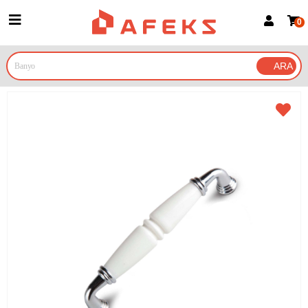
0
Üye Girişi
Üye Ol
Google İle Bağlan