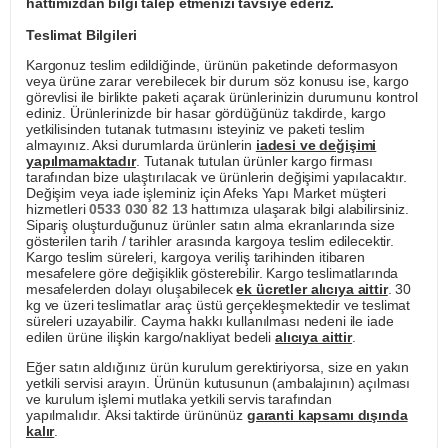
hattımızdan bilgi talep etmenizi tavsiye ederiz.
Teslimat Bilgileri
Kargonuz teslim edildiğinde, ürünün paketinde deformasyon
veya ürüne zarar verebilecek bir durum söz konusu ise, kargo
görevlisi ile birlikte paketi açarak ürünlerinizin durumunu kontrol
ediniz. Ürünlerinizde bir hasar gördüğünüz takdirde, kargo
yetkilisinden tutanak tutmasını isteyiniz ve paketi teslim
almayınız. Aksi durumlarda ürünlerin
iadesi ve değişimi
yapılmamaktadır
. Tutanak tutulan ürünler kargo firması
tarafından bize ulaştırılacak ve ürünlerin değişimi yapılacaktır.
Değişim veya iade işleminiz için Afeks Yapı Market müşteri
hizmetleri
0533 030 82 13
hattımıza ulaşarak bilgi alabilirsiniz.
Sipariş oluşturduğunuz ürünler satın alma ekranlarında size
gösterilen tarih / tarihler arasında kargoya teslim edilecektir.
Kargo teslim süreleri, kargoya veriliş tarihinden itibaren
mesafelere göre değişiklik gösterebilir. Kargo teslimatlarında
mesafelerden dolayı oluşabilecek
ek ücretler alıcıya aittir
. 30
kg ve üzeri teslimatlar araç üstü gerçekleşmektedir ve teslimat
süreleri uzayabilir. Cayma hakkı kullanılması nedeni ile iade
edilen ürüne ilişkin kargo/nakliyat bedeli
alıcıya aittir
.
Eğer satın aldığınız ürün kurulum gerektiriyorsa, size en yakın
yetkili servisi arayın. Ürünün kutusunun (ambalajının) açılması
ve kurulum işlemi mutlaka yetkili servis tarafından
yapılmalıdır. Aksi taktirde ürününüz
garanti kapsamı dışında
kalır
.