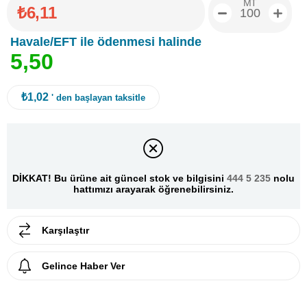
MT
₺6,11
Havale/EFT ile ödenmesi halinde
5
,
5
0
₺1,02
' den başlayan taksitle
DİKKAT! Bu ürüne ait güncel stok ve bilgisini
444 5 235
nolu
hattımızı arayarak öğrenebilirsiniz.
Karşılaştır
Gelince Haber Ver