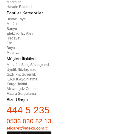
Markalar
Havale Bildirimi
Popüler Kategoriler
Beyaz Eşya
Mutfak
Banyo
Elektrikli Ev Aleti
Hırdavat
Oto
Boya
Mobilya
Müşteri İlişkileri
Mesafeli Satış Sözleşmesi
Üyelik Sözleşmesi
Gizlilik & Güvenlik
K.V.K.K Aydınlatma
Kargo Takibi
Alışverişsiz Ödeme
Fatura Sorgulama
Bize Ulaşın
444 5 235
0533 030 82 13
eticaret@afeks.com.tr