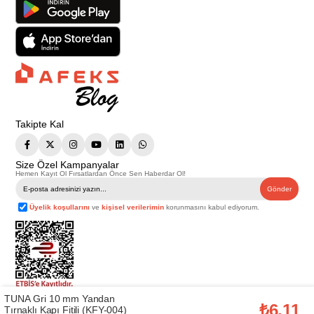
Takipte Kal
Size Özel Kampanyalar
Hemen Kayıt Ol Fırsatlardan Önce Sen Haberdar Ol!
Gönder
Üyelik koşullarını
ve
kişisel verilerimin
korunmasını kabul ediyorum.
TUNA Gri 10 mm Yandan
Telif Hakkı © 2026
Afeks Yapı Market
. Tüm hakları saklıdır.
₺6,11
Tırnaklı Kapı Fitili (KFY-004)
Bu web sitesindeki tüm ürünler ticari amaçlıdır. Web sitemizde yer alan