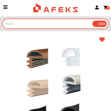
0
Üye Girişi
Üye Ol
Google İle Bağlan