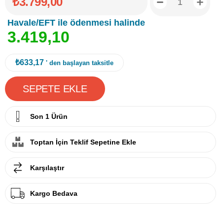
₺3.799,00
Havale/EFT ile ödenmesi halinde
3
.
4
1
9
,
1
0
₺633,17
' den başlayan taksitle
Son 1 Ürün
Toptan İçin Teklif Sepetine Ekle
Karşılaştır
Kargo Bedava