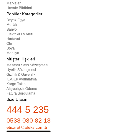
Markalar
Havale Bildirimi
Popüler Kategoriler
Beyaz Eşya
Mutfak
Banyo
Elektrikli Ev Aleti
Hırdavat
Oto
Boya
Mobilya
Müşteri İlişkileri
Mesafeli Satış Sözleşmesi
Üyelik Sözleşmesi
Gizlilik & Güvenlik
K.V.K.K Aydınlatma
Kargo Takibi
Alışverişsiz Ödeme
Fatura Sorgulama
Bize Ulaşın
444 5 235
0533 030 82 13
eticaret@afeks.com.tr