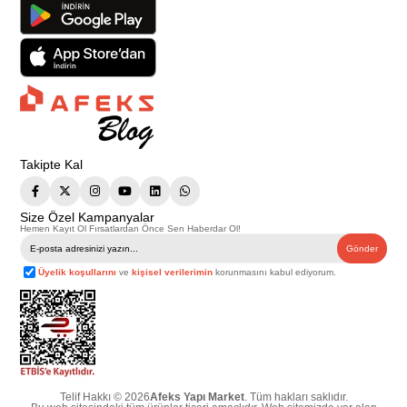
Takipte Kal
Size Özel Kampanyalar
Hemen Kayıt Ol Fırsatlardan Önce Sen Haberdar Ol!
Gönder
Üyelik koşullarını
ve
kişisel verilerimin
korunmasını kabul ediyorum.
Telif Hakkı © 2026
Afeks Yapı Market
. Tüm hakları saklıdır.