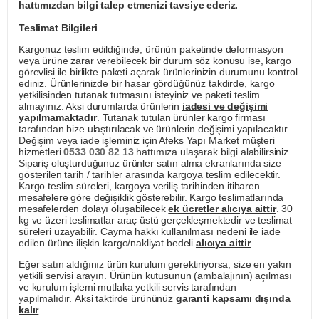
hattımızdan bilgi talep etmenizi tavsiye ederiz.
Teslimat Bilgileri
Kargonuz teslim edildiğinde, ürünün paketinde deformasyon
veya ürüne zarar verebilecek bir durum söz konusu ise, kargo
görevlisi ile birlikte paketi açarak ürünlerinizin durumunu kontrol
ediniz. Ürünlerinizde bir hasar gördüğünüz takdirde, kargo
yetkilisinden tutanak tutmasını isteyiniz ve paketi teslim
almayınız. Aksi durumlarda ürünlerin
iadesi ve değişimi
yapılmamaktadır
. Tutanak tutulan ürünler kargo firması
tarafından bize ulaştırılacak ve ürünlerin değişimi yapılacaktır.
Değişim veya iade işleminiz için Afeks Yapı Market müşteri
hizmetleri
0533 030 82 13
hattımıza ulaşarak bilgi alabilirsiniz.
Sipariş oluşturduğunuz ürünler satın alma ekranlarında size
gösterilen tarih / tarihler arasında kargoya teslim edilecektir.
Kargo teslim süreleri, kargoya veriliş tarihinden itibaren
mesafelere göre değişiklik gösterebilir. Kargo teslimatlarında
mesafelerden dolayı oluşabilecek
ek ücretler alıcıya aittir
. 30
kg ve üzeri teslimatlar araç üstü gerçekleşmektedir ve teslimat
süreleri uzayabilir. Cayma hakkı kullanılması nedeni ile iade
edilen ürüne ilişkin kargo/nakliyat bedeli
alıcıya aittir
.
Eğer satın aldığınız ürün kurulum gerektiriyorsa, size en yakın
yetkili servisi arayın. Ürünün kutusunun (ambalajının) açılması
ve kurulum işlemi mutlaka yetkili servis tarafından
yapılmalıdır. Aksi taktirde ürününüz
garanti kapsamı dışında
kalır
.