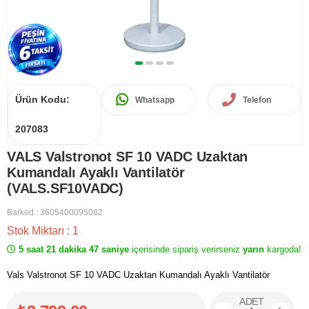
Ürün Kodu:
Whatsapp
Telefon
207083
VALS Valstronot SF 10 VADC Uzaktan
Kumandalı Ayaklı Vantilatör
(VALS.SF10VADC)
Barkod
:
3605400095082
Stok Miktarı
:
1
5 saat 21 dakika 47 saniye
içerisinde sipariş verirseniz
yarın
kargoda!
Vals Valstronot SF 10 VADC Uzaktan Kumandalı Ayaklı Vantilatör
ADET