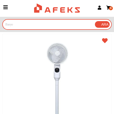
0
Üye Girişi
Üye Ol
Google İle Bağlan